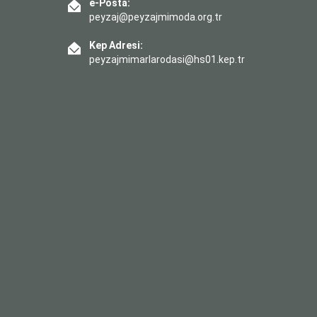
e-Posta:
peyzaj@peyzajmimoda.org.tr
Kep Adresi:
peyzajmimarlarodasi@hs01.kep.tr