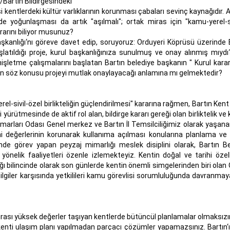
/Bartın Bildirgesindeki "
erdeki kültür varlıklarının korunması çabaları sevinç kaynağıdır. 
e yoğunlaşması da artık "aşılmalı"; ortak miras için "kamu-yerel-si
kararını biliyor musunuz?
aşkanlığı‘nı göreve davet edip, soruyoruz: Orduyeri Köprüsü üzerinde 
latıldığı proje, kurul başkanlığınıza sunulmuş ve onay alınmış mıydı?
letme çalışmalarını başlatan Bartın belediye başkanın " Kurul kararı
zın söz konusu projeyi mutlak onaylayacağı anlamına mı gelmektedir?
el-sivil-özel birlikteliğin güçlendirilmesi" kararına rağmen, Bartın Ken
yürütmesinde de aktif rol alan, bildirge kararı gereği olan birliktelik v
rları Odası Genel merkez ve Bartın İl Temsilciliğimiz olarak yaşana
ihi değerlerinin korunarak kullanıma açılması konularına planlama ve
nde görev yapan peyzaj mimarlığı meslek disiplini olarak, Bartın Be
önelik faaliyetleri özenle izlemekteyiz. Kentin doğal ve tarihi özellik
dığı bilincinde olarak son günlerde kentin önemli simgelerinden biri olan
lgiler karşısında yetkilileri kamu görevlisi sorumluluğunda davranmay
 mirası yüksek değerler taşıyan kentlerde bütüncül planlamalar olmaksız
kenti ulaşım planı yapılmadan parçacı çözümler yapamazsınız. Bartın‘ın