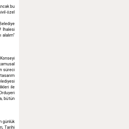
Ancak bu
vil-özel
Belediye
 İhalesi
 alalım"
t Konseyi
e kamusal
n süreci
 tasarım
lediyesi
leri ile
 Orduyeri
a, bütün
ın günlük
; Tarihi