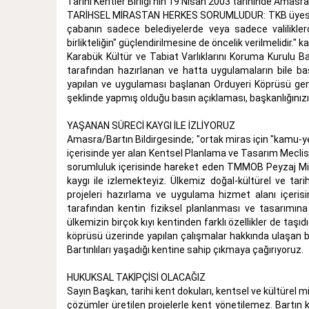
Tarihi Kentler Birliği‘nin 19 Nisan 2003 tarihinde Amasra
TARİHSEL MİRASTAN HERKES SORUMLUDUR: TKB üyesi kentl
çabanın sadece belediyelerde veya sadece valiliklerd
birlikteliğin" güçlendirilmesine de öncelik verilmelidir." 
Karabük Kültür ve Tabiat Varlıklarını Koruma Kurulu B
tarafından hazırlanan ve hatta uygulamaların bile baş
yapılan ve uygulaması başlanan Orduyeri Köprüsü geniş
şeklinde yapmış olduğu basın açıklaması, başkanlığını
YAŞANAN SÜRECİ KAYGI İLE İZLİYORUZ
Amasra/Bartın Bildirgesinde; "ortak miras için "kamu-yer
içerisinde yer alan Kentsel Planlama ve Tasarım Meclisi 
sorumluluk içerisinde hareket eden TMMOB Peyzaj Mima
kaygı ile izlemekteyiz. Ülkemiz doğal-kültürel ve tar
projeleri hazırlama ve uygulama hizmet alanı içerisi
tarafından kentin fiziksel planlanması ve tasarımına y
ülkemizin birçok kıyı kentinden farklı özellikler de taşı
köprüsü üzerinde yapılan çalışmalar hakkında ulaşan bi
Bartınlıları yaşadığı kentine sahip çıkmaya çağırıyoruz.
HUKUKSAL TAKİPÇİSİ OLACAĞIZ
Sayın Başkan, tarihi kent dokuları, kentsel ve kültürel
çözümler üretilen projelerle kent yönetilemez. Bartın 