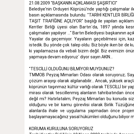
21.08.2009 "BAŞKANIN AÇIKLAMASI ŞAŞIRTICI"
Belediye‘nin Orduyeri Köprüsü‘nde yaptığı çalışmalar ile
basın açıklamasında bulundu. "TARİHİ KENTLER BİRL
TAŞIT TRAFİĞİNE AÇILIYOR" başlığı ile yapılan açıklamad
Kentler Birliği üyesi olan Bartın`da, 1897 yılında 
çalışmaları yapılıyor ..." Bartın Belediyesi başkanının açı
Yayalar da geçemiyor. Yayaların geçebilmesi için, ka
istedik. Bu yönde çok talep oldu. Biz böyle iken bir de 
ki yapılamazsa da vebali bizim değil. Biz evimizin önü
yapmaya devam ediyoruz` diyor sayın AKIN...
"TESCİLLİ OLDUĞUNU BİLMİYOR MUYDUNUZ?
TMMOB Peyzaj Mimarları Odası olarak soruyoruz; Sayın
çözüm arayışı olarak algılanabilir... Ancak, yüksek ara
köprünün taşınmaz kültür varlığı olarak TESCİLLİ bir 
mirası olarak tescillenmiş alanların tahribatından önc
değil mi? Hatırlatalım; Peyzaj Mimarları bu konuda size
olduğunu ve bir kamu görevlisi olarak Birlik Tüzüğüne 
alanlarda ihale ve uygulama yapmadan önce projeni
başlayamayacağınız yasal hükümleri olduğunu biliyor
KORUMA KURULUNA SORUYORUZ