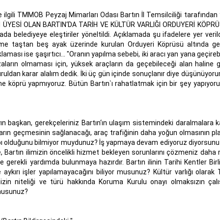
 ilgili TMMOB Peyzaj Mimarları Odası Bartın İl Temsilciliği tarafından y
İĞİ ÜYESİ OLAN BARTIN‘DA TARİH VE KÜLTÜR VARLIĞI ORDUYERİ KÖPR
a belediyeye eleştiriler yöneltildi. Açıklamada şu ifadelere yer verild
kesme taştan beş ayak üzerinde kurulan Orduyeri Köprüsü altında g
klaması ise şaşırtıcı... "Oranın yapılma sebebi, iki aracı yan yana geçireb
zaların olmaması için, yüksek araçların da geçebileceği alan haline 
kuruldan karar alalım dedik. İki üç gün içinde sonuçlanır diye düşünüyor
ne köprü yapmıyoruz. Bütün Bartın`ı rahatlatmak için bir şey yapıyoruz
 başkan, gerekçeleriniz Bartın‘ın ulaşım sistemindeki daralmalara ka
çların geçmesinin sağlanacağı, araç trafiğinin daha yoğun olmasının pl
yapı olduğunu bilmiyor muydunuz? İş yapmaya devam ediyoruz diyorsunuz
e, Bartın ilimizin öncelikli hizmet bekleyen sorunlarını çözmeniz daha 
 gerekli yardımda bulunmaya hazırdır. Bartın ilinin Tarihi Kentler Birl
aykırı işler yapılamayacağını biliyor musunuz? Kültür varlığı olarak 
zin niteliği ve türü hakkında Koruma Kurulu onayı olmaksızın çal
 musunuz?