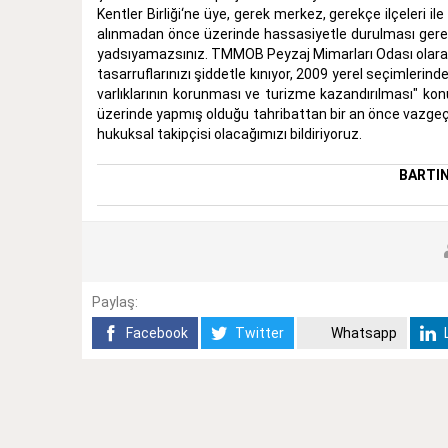
Kentler Birliği‘ne üye, gerek merkez, gerekçe ilçeleri ile
alınmadan önce üzerinde hassasiyetle durulması gereke
yadsıyamazsınız. TMMOB Peyzaj Mimarları Odası olarak, B
tasarruflarınızı şiddetle kınıyor, 2009 yerel seçimlerind
varlıklarının korunması ve turizme kazandırılması" kon
üzerinde yapmış olduğu tahribattan bir an önce vazgeç
hukuksal takipçisi olacağımızı bildiriyoruz.
BARTIN
Paylaş:
Facebook
Twitter
Whatsapp
L