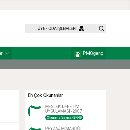
ÜYE - ODA İŞLEMLERİ
er
PMOgenç
En Çok Okunanlar
MESLEKİ DENETİM
UYGULAMASI /2007
Okunma Sayısı:48449
PEYZAJ MİMARLIĞI