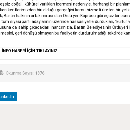
 eşsiz doğal , kültürel varlıkları içermesi nedeniyle, herhangi bir planla
n kentlerimizden biri olduğu gerçeğini kamu hizmeti üreten bir yetkil
artın halkının ortak mirası olan Ordu yeri Köprüsü gibi eşsiz bir eser
e tüm siyasi parti adaylarının üzerinde hassasiyetle durdukları, "kültür 
usuna da sahip çıkacakları inancımızla, Bartın Belediyesinin Orduyeri
mesini, geri dönüşü olmayan bu faaliyetin durdurulmadığı takdirde ka
.İNFO HABERİ İÇİN TIKLAYINIZ
Okunma Sayısı:
1376
inkedIn