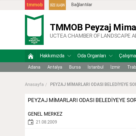
tmmob
Bağlantılar
TMMOB
Peyzaj Mimar
UCTEA CHAMBER OF LANDSCAPE 
Hakkımızda
Oda Organları
Çalışma
Adana
Antalya
Bursa
İstanbul
İzmir
Tra
PEYZAJ MİMARLARI ODASI BELEDİYEYE SOR
Anasayfa
PEYZAJ MİMARLARI ODASI BELEDİYEYE SO
GENEL MERKEZ
21.08.2009