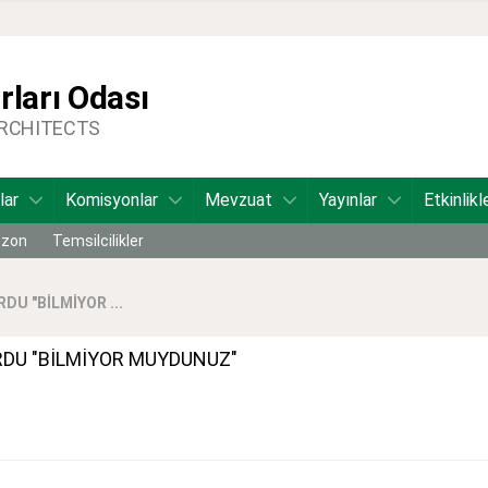
ları Odası
ARCHITECTS
lar
Komisyonlar
Mevzuat
Yayınlar
Etkinlikl
bzon
Temsilcilikler
DU "BİLMİYOR ...
RDU "BİLMİYOR MUYDUNUZ"