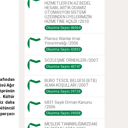
HİZMETLERİ EN AZ BEDEL
HESABI, ARTIK ODAMIZ
OTOMASYON SİSTEMİ
ÜZERİNDEN ÜYELERİMİZİN
HİZMETİNE AÇILDI /2010
Okunma Sayısı:46064
Plansız Alanlar Imar
Yönetmeliği /2006
Okunma Sayısı:43853
SÖZLEŞME ÖRNEKLERİ /2007
Okunma Sayısı:40747
rafından
BÜRO TESCİL BELGESİ (BTB)
üsü Ağır
ALMA KOŞULLARI /2007
Köprünün
Okunma Sayısı:39728
. Kültür
niz daha
6831 Sayılı Orman Kanunu
/2006
bütüncül
Okunma Sayısı:39008
 parçacı
MESLEKİ TANINIRLIĞIMIZDAKİ