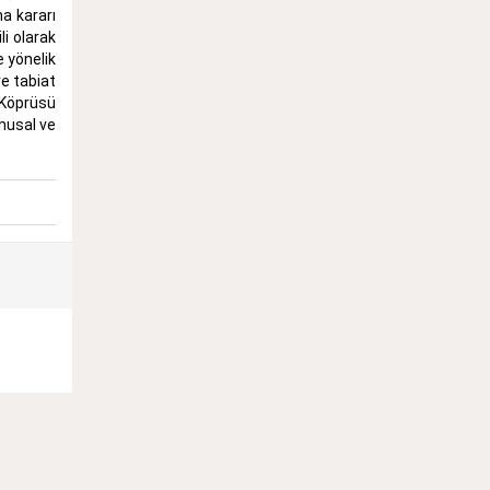
ma kararı
i olarak
e yönelik
ve tabiat
 Köprüsü
musal ve