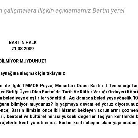
n çalışmalara ilişkin açıklamamız Bartın yerel
BARTIN HALK
21.08.2009
BİLMİYOR MUYDUNUZ?
aynağına ulaşmak için tıklayınız
r ile ilgili TMMOB Peyzaj Mimarları Odası Bartın İl Temsilciği ta
ler Birliği Üyesi Olan Bartın‘da Tarih Ve Kültür Varlığı Orduyeri Köpr
da belediyeye eleştiriler yöneltildi. Açıklamada belediyeye yönelik "
olduğunu bilmiyor muydunuz? İş yapmaya devam ediyoruz diyorsunuz
önce, Bartın ilimizin öncelikli hizmet bekleyen sorunlarını çözme
rı, kentsel ve kültürel mirası yüksek değerler taşıyan kentlerde 
rojelerle kent yönetilemez. Bartın kenti ulaşım planı yapılmadan