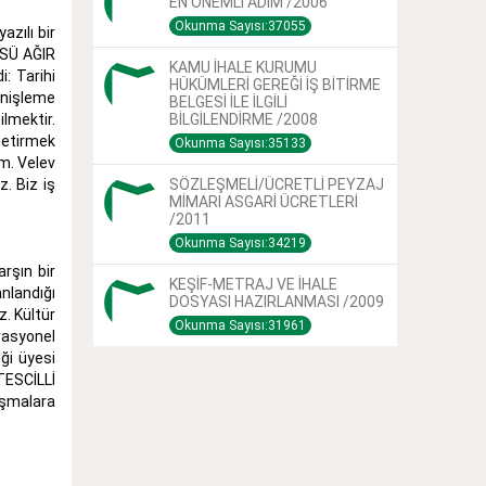
EN ÖNEMLİ ADIM /2006
Okunma Sayısı:37055
azılı bir
ÜSÜ AĞIR
KAMU İHALE KURUMU
i: Tarihi
HÜKÜMLERİ GEREĞİ İŞ BİTİRME
enişleme
BELGESİ İLE İLGİLİ
ilmektir.
BİLGİLENDİRME /2008
getirmek
Okunma Sayısı:35133
um. Velev
. Biz iş
SÖZLEŞMELİ/ÜCRETLİ PEYZAJ
MİMARI ASGARİ ÜCRETLERİ
/2011
Okunma Sayısı:34219
rşın bir
KEŞİF-METRAJ VE İHALE
anlandığı
DOSYASI HAZIRLANMASI /2009
. Kültür
Okunma Sayısı:31961
rasyonel
iği üyesi
TESCİLLİ
ışmalara