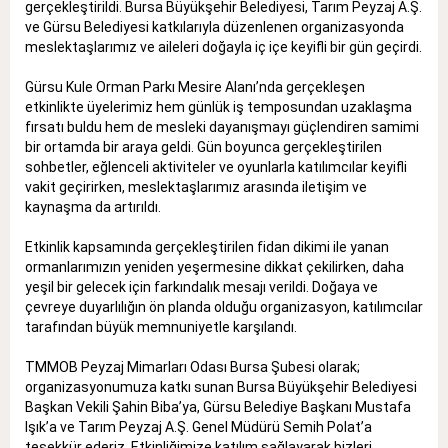
gerçekleştirildi. Bursa Büyükşehir Belediyesi, Tarım Peyzaj A.Ş.
ve Gürsu Belediyesi katkılarıyla düzenlenen organizasyonda
meslektaşlarımız ve aileleri doğayla iç içe keyifli bir gün geçirdi.
Gürsu Kule Orman Parkı Mesire Alanı’nda gerçekleşen
etkinlikte üyelerimiz hem günlük iş temposundan uzaklaşma
fırsatı buldu hem de mesleki dayanışmayı güçlendiren samimi
bir ortamda bir araya geldi. Gün boyunca gerçekleştirilen
sohbetler, eğlenceli aktiviteler ve oyunlarla katılımcılar keyifli
vakit geçirirken, meslektaşlarımız arasında iletişim ve
kaynaşma da artırıldı.
Etkinlik kapsamında gerçekleştirilen fidan dikimi ile yanan
ormanlarımızın yeniden yeşermesine dikkat çekilirken, daha
yeşil bir gelecek için farkındalık mesajı verildi. Doğaya ve
çevreye duyarlılığın ön planda olduğu organizasyon, katılımcılar
tarafından büyük memnuniyetle karşılandı.
TMMOB Peyzaj Mimarları Odası Bursa Şubesi olarak;
organizasyonumuza katkı sunan Bursa Büyükşehir Belediyesi
Başkan Vekili Şahin Biba’ya, Gürsu Belediye Başkanı Mustafa
Işık’a ve Tarım Peyzaj A.Ş. Genel Müdürü Semih Polat’a
teşekkür ederiz. Etkinliğimize katılım sağlayarak bizleri