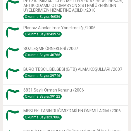
PEYZAJ MİMARLIĞI HİZMETLERİ EN AZ BEDEL HESABI,
ARTIK ODAMIZ OTOMASYON SİSTEMİ ÜZERİNDEN
ÜYELERİMİZİN HİZMETİNE AÇILDI /2010
Okunma Sayısı:46086
Plansız Alanlar Imar Yönetmeliği /2006
Okunma Sayısı:43974
SÖZLEŞME ÖRNEKLERİ /2007
Okunma Sayısı:40766
BÜRO TESCİL BELGESİ (BTB) ALMA KOŞULLARI /2007
Okunma Sayısı:39746
6831 Sayılı Orman Kanunu /2006
Okunma Sayısı:39122
MESLEKİ TANINIRLIĞIMIZDAKİ EN ÖNEMLİ ADIM /2006
Okunma Sayısı:37086