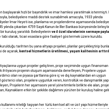
n başlayarak hızlı bir bayındırlık ve imar hamlesi yaratılmak istenmişti.
masıyla, belediyelere maddi destek sunabilmek amacıyla, 1933 yılında
ediyeler İmar Heyeti ise, planlama ve projelendirme aşamasında belediye
yılında çıkarılan 4759 Sayılı Kanun ile İller Bankası bünyesinde birleştir
ir kuruluş yaratıldı. Belediyelerin
ve il özel idarelerinin sermaye payla
 tabi olarak, ticari esaslara göre faaliyet göstermek üzere kuruldu.
 kurulduğu tarihten bu yana altyapı projeleri, planlar gerçekleştirip bunla
si de açarak,
kentsel hizmetlerin üretilmesi, yaşam kalitesinin arttır
htiyaçlarına uygun projeler geliştiren, proje seçiminde uygun finansman
aynak ihtiyacını projenin oluşum aşamasında denetleyen, Projelere uygun
rdımcı olan ve piyasa şartlarına göre iç ve dış kaynaklardan en uygun
 gösterici olan, projelere uygunluk veren, kontrollük ve danışmanlık yap
yen, Projelerin her aşamasını yerel yönetimlerle birlikte ele alan, proje
Kaynakların etkin bir şekilde dağılımını yürüten bir kuruluş haline ge
mu kullanımı niteliği taşıyan her türlü kentsel alt ve üst yapı hizmetleriyle 