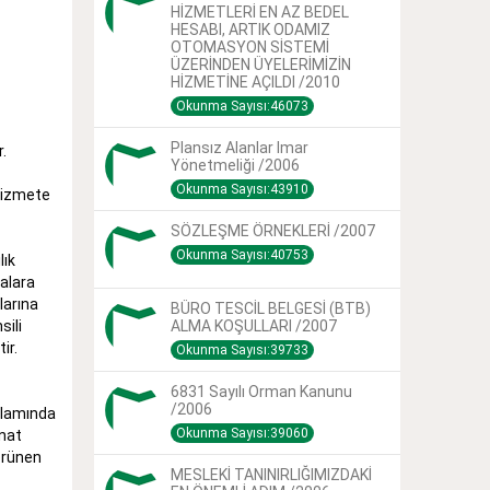
HİZMETLERİ EN AZ BEDEL
HESABI, ARTIK ODAMIZ
OTOMASYON SİSTEMİ
ÜZERİNDEN ÜYELERİMİZİN
HİZMETİNE AÇILDI /2010
Okunma Sayısı:46073
Plansız Alanlar Imar
.
Yönetmeliği /2006
Okunma Sayısı:43910
 hizmete
SÖZLEŞME ÖRNEKLERİ /2007
Okunma Sayısı:40753
lık
malara
larına
BÜRO TESCİL BELGESİ (BTB)
sili
ALMA KOŞULLARI /2007
ir.
Okunma Sayısı:39733
6831 Sayılı Orman Kanunu
/2006
nlamında
Okunma Sayısı:39060
inat
görünen
MESLEKİ TANINIRLIĞIMIZDAKİ