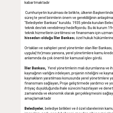
kabartmaktadır
Cumhuriyetin kurulması ile birlikte, ülkenin Başkentinde
süreçte yerel birimlerin önem ve gerekliliğinin anlaşıl
"Belediyeler Bankası" kuruldu. 1935 yılında kurulan Bel
teknik destek verebilmeyi hedefliyordu. Bu iki kurum 1945 
teknik hizmetlerin üretilmesi ve finansmanı için uzman b
hissedarı olduğu İller Bankası
, özel hukuk hükümlerine
Ortakları ve sahipleri yerel yönetimler olan İller Bankası,
uygula(ttır)ması yanısıra, yerel yönetimlere kamu kredi
anlamında da çok önemli bir kamusal işlev gördü.
İller Bankası,
Yerel yönetimlerin mali durumlarına ve i
kaynağının varlığını irdeleyen, projenin niteliğini ve k
kaynakların yaratılması konusunda yerel yönetimlere ya
finansmanı sağlayan, Proje geliştirmede yardımcı ve yol
ihtiyaç duyulduğunda ihale sürecini hazırlayan ve denetle
zamanında ve ekonomik olarak gerçekleşmesini sağlayan, 
amaçlamaktadır
Belediyeler
, belediye birlikleri ve il özel idarelerinin ka