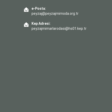
e-Posta:
peyzaj@peyzajmimoda.org.tr
Kep Adresi:
peyzajmimarlarodasi@hs01.kep.tr