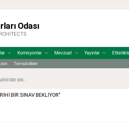
ları Odası
ARCHITECTS
lar
Komisyonlar
Mevzuat
Yayınlar
Etkinlikl
bzon
Temsilcilikler
İHİ BİR SIN...
RİHİ BİR SINAV BEKLİYOR"