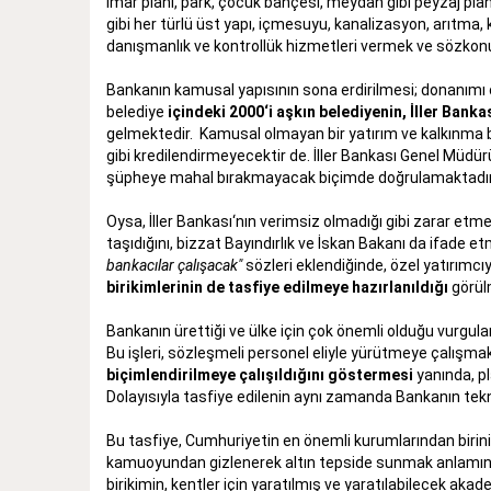
imar planı, park, çocuk bahçesi, meydan gibi peyzaj planı,
gibi her türlü üst yapı, içmesuyu, kanalizasyon, arıtma, ka
danışmanlık ve kontrollük hizmetleri vermek ve sözkonu
Bankanın kamusal yapısının sona erdirilmesi; donanım
belediye
içindeki 2000‘i aşkın belediyenin, İller Banka
gelmektedir. Kamusal olmayan bir yatırım ve kalkınma 
gibi kredilendirmeyecektir de. İller Bankası Genel Müdü
şüpheye mahal bırakmayacak biçimde doğrulamaktadır
Oysa, İller Bankası‘nın verimsiz olmadığı gibi zarar etmey
taşıdığını, bizzat Bayındırlık ve İskan Bakanı da ifade 
bankacılar çalışacak"
sözleri eklendiğinde, özel yatırımc
birikimlerinin de tasfiye edilmeye hazırlanıldığı
görül
Bankanın ürettiği ve ülke için çok önemli olduğu vurgula
Bu işleri, sözleşmeli personel eliyle yürütmeye çalışmak
biçimlendirilmeye çalışıldığını göstermesi
yanında, pl
Dolayısıyla tasfiye edilenin aynı zamanda Bankanın tekn
Bu tasfiye, Cumhuriyetin en önemli kurumlarından birini 
kamuoyundan gizlenerek altın tepside sunmak anlamına g
birikimin, kentler için yaratılmış ve yaratılabilecek ak