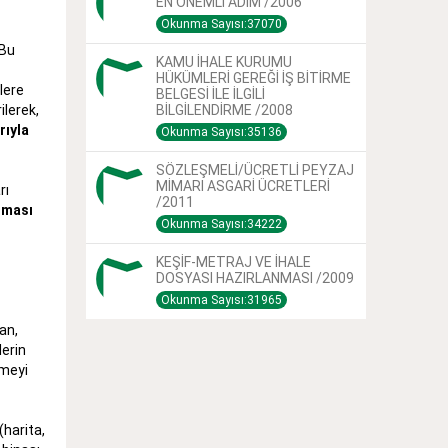
EN ÖNEMLİ ADIM /2006
Okunma Sayısı:37070
 Bu
KAMU İHALE KURUMU
HÜKÜMLERİ GEREĞİ İŞ BİTİRME
lere
BELGESİ İLE İLGİLİ
ilerek,
BİLGİLENDİRME /2008
rıyla
Okunma Sayısı:35136
SÖZLEŞMELİ/ÜCRETLİ PEYZAJ
MİMARI ASGARİ ÜCRETLERİ
rı
/2011
ılması
Okunma Sayısı:34222
KEŞİF-METRAJ VE İHALE
DOSYASI HAZIRLANMASI /2009
Okunma Sayısı:31965
an,
lerin
lmeyi
(harita,