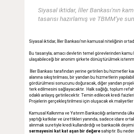
Siyasal iktidar, İller Bankası'nın kam
tasarısı hazırlamış ve TBMM’ye sun
Siyasal iktidar, İller Bankası‘nın kamusal niteliğinin or
Bu tasarıyla; amacı devletin temel görevlerinden kamu 
ulaşabileceği bir anonim şirkete dönüştürülmek istenm
İller Bankası tarafından yerine getirilen bu hizmetler kar
alanına sıkıştırılması, bir yandan bu hizmetlerin yapıla
gördürülmesi sonucunu doğuracak, diğer yandan projeleri
terk edilmesini sağlayacaktır. Halk sağlığı, toplum refahı
odaklı anlayış getirilecektir. Temin edilecek kredi faiz
Projelerin gerçekleştirilmesi için oluşacak ek maliyetler
Kamusal Kalkınma ve Yatırım Bankacılığı anlamında ülke
yaptığı katkılar ve ürettikleri yanında, sadece idare orta
alınmak suretiyle kredi kullandırdığı ve bankacılık deyi
sermayesini kat kat aşan bir değere
sahiptir. Bu neden