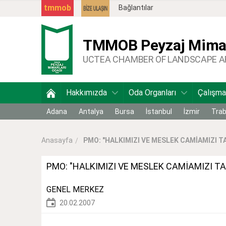
tmmob
Bağlantılar
TMMOB
Peyzaj Mimar
UCTEA CHAMBER OF LANDSCAPE 
Hakkımızda
Oda Organları
Çalışma
Adana
Antalya
Bursa
İstanbul
İzmir
Tra
PMO: "HALKIMIZI VE MESLEK CAMİAMIZI TAR
Anasayfa
PMO: "HALKIMIZI VE MESLEK CAMİAMIZI TA
GENEL MERKEZ
20.02.2007