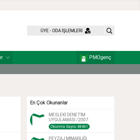
ÜYE - ODA İŞLEMLERİ
er
PMOgenç
En Çok Okunanlar
MESLEKİ DENETİM
UYGULAMASI /2007
Okunma Sayısı:48461
PEYZAJ MİMARLIĞI