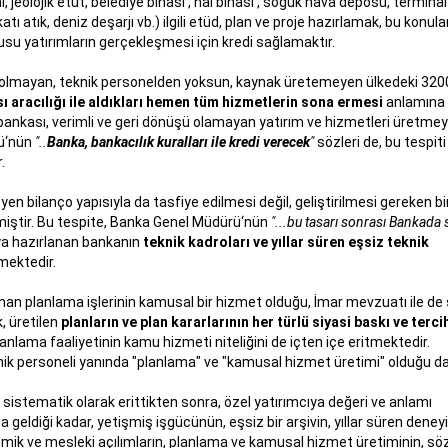
 jeolojik etüt, belediye binası , hal binası , soğuk hava deposu, terminal
tı atık, deniz deşarjı vb.) ilgili etüd, plan ve proje hazırlamak, bu konul
su yatırımların gerçekleşmesi için kredi sağlamaktır.
ı olmayan, teknik personelden yoksun, kaynak üretemeyen ülkedeki 320
sı aracılığı ile aldıkları hemen tüm hizmetlerin sona ermesi
anlamına
bankası, verimli ve geri dönüşü olamayan yatırım ve hizmetleri üretme
rü‘nün
"..
Banka, bankacılık kuralları ile kredi verecek
"
sözleri de, bu tespiti
.
en bilanço yapısıyla da tasfiye edilmesi değil, geliştirilmesi gereken bir
etmiştir. Bu tespite, Banka Genel Müdürü‘nün
"...bu tasarı sonrası Bankada
ıya hazırlanan bankanın
teknik kadroları ve yıllar süren eşsiz teknik
mektedir.
nan planlama işlerinin kamusal bir hizmet olduğu, İmar mevzuatı ile de s
, üretilen
planların ve plan kararlarının her türlü siyasi baskı ve tercih
anlama faaliyetinin kamu hizmeti niteliğini de içten içe eritmektedir.
ik personeli yanında "planlama" ve "kamusal hizmet üretimi" olduğu da 
sistematik olarak erittikten sonra, özel yatırımcıya değeri ve anlamı
eldiği kadar, yetişmiş işgücünün, eşsiz bir arşivin, yıllar süren deney
ademik ve mesleki açılımların, planlama ve kamusal hizmet üretiminin, sö