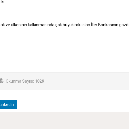
ki:
zacak ve ülkesinin kalkınmasında çok büyük rolü olan İller Bankasının göz
Okunma Sayısı:
1829
inkedIn