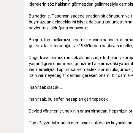
idarelerin söz hakkının görmezden gelinmesiyle demokr
Bu nedenle, Tasarının sadece sıradan bir dönüşüm ve tas
duymazdan geleceklerini bilsek de bunu kanunlaştırmay
sözlerimiz olduğuna inanıyoruz.
Bu gün; tüm halkımızın, memleketinin imarına, kalkınmas
gelen ataleti kıracağını ve 1985‘lerden başlayan özelleş
Değerli üyelerimiz; meslek alanımızın, etüd-plan ve projel
yaşandığı ve önemsendiği, hizmet alanımızdaki yatırımla
vermemeliyiz. Toplumsal ve mesleki sorumluluğumuz ger
"izin vermeyeceğiz" demesi gereken önemli bir camia Pe
İnanırsak olacak...
İnanırsak, bu sefer hesapları geri tepecek...
Devleti yönetenler, halkının onayı olmadan, hepimizin 
Tüm Peyzaj Mimarları camiasının, ülkesinin kaynakların