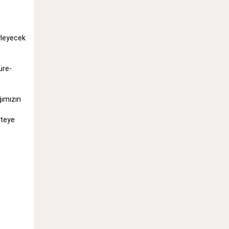
yleyecek
üre-
ğımızın
iteye