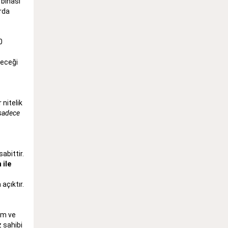
 binası
arda
0
yeceği
 nitelik
 sadece
abittir.
 ile
açıktır.
im ve
z sahibi