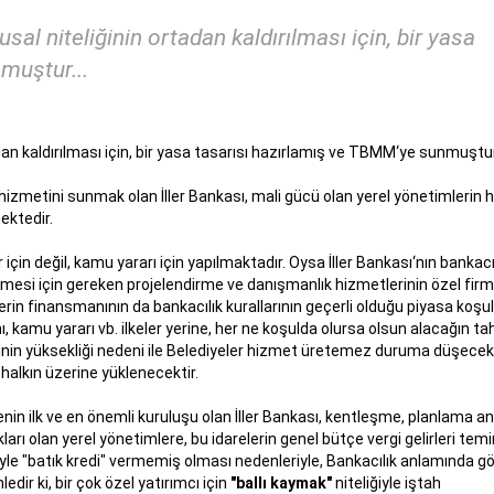
usal niteliğinin ortadan kaldırılması için, bir yasa
muştur...
tadan kaldırılması için, bir yasa tasarısı hazırlamış ve TBMM‘ye sunmuştur
hizmetini sunmak olan İller Bankası, mali gücü olan yerel yönetimlerin
ektedir.
 için değil, kamu yararı için yapılmaktadır. Oysa İller Bankası‘nın bankacı
bilmesi için gereken projelendirme ve danışmanlık hizmetlerinin özel fir
n finansmanının da bankacılık kurallarının geçerli olduğu piyasa koşul
, kamu yararı vb. ilkeler yerine, her ne koşulda olursa olsun alacağın tah
lerinin yüksekliği nedeni ile Belediyeler hizmet üretemez duruma düşecekt
 halkın üzerine yüklenecektir.
nin ilk ve en önemli kuruluşu olan İller Bankası, kentleşme, planlama a
kları olan yerel yönetimlere, bu idarelerin genel bütçe vergi gelirleri tem
miyle "batık kredi" vermemiş olması nedenleriyle, Bankacılık anlamında 
ledir ki, bir çok özel yatırımcı için
"ballı kaymak"
niteliğiyle iştah