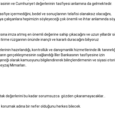
asinin ve Cumhuriyet değerlerinin tasfiyesi anlamına da gelmektedir.
fiye içermediğini, bedel ve sonuçlarının telafisi olanaksız olacağını,
a çalışanlara hepimizin söyleyeceği çok önemli ve ihtar anlamında sö
ına imza atmış en önemli değerine sahip çıkacağını ve uzun yıllardır s
tirme rüzgarının önünde inançlı ve kararlı duracağını biliyoruz
erinin hazırlandığı, kontrollük ve danışmanlık hizmetlerinde ilk tanınırlı
rın gerçekleşmesinin sağlandığı İller Bankasının tasfiyesine izin
eği olarak kamuoyunu bilgilendirerek bilinçlendirmenin ve siyasi otor
yzaj Mimarları..
ortak değerlerini bu kadar sorumsuzca gözden çıkaramayacaklar...
ı korumak adına bir nefer olduğunu herkes bilecek.