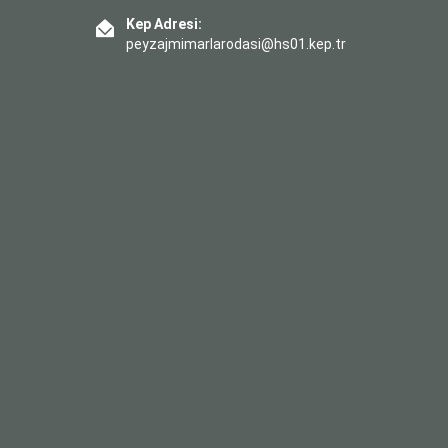
Kep Adresi:
peyzajmimarlarodasi@hs01.kep.tr