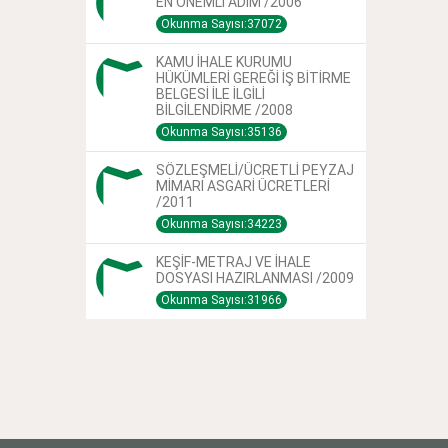
EN ÖNEMLİ ADIM /2006
Okunma Sayısı:37072
KAMU İHALE KURUMU
HÜKÜMLERİ GEREĞİ İŞ BİTİRME
BELGESİ İLE İLGİLİ
BİLGİLENDİRME /2008
Okunma Sayısı:35136
SÖZLEŞMELİ/ÜCRETLİ PEYZAJ
MİMARI ASGARİ ÜCRETLERİ
/2011
Okunma Sayısı:34223
KEŞİF-METRAJ VE İHALE
DOSYASI HAZIRLANMASI /2009
Okunma Sayısı:31966