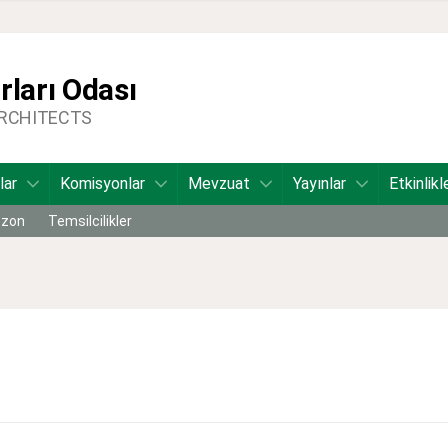
ları Odası
ARCHITECTS
lar
Komisyonlar
Mevzuat
Yayınlar
Etkinlikl
bzon
Temsilcilikler