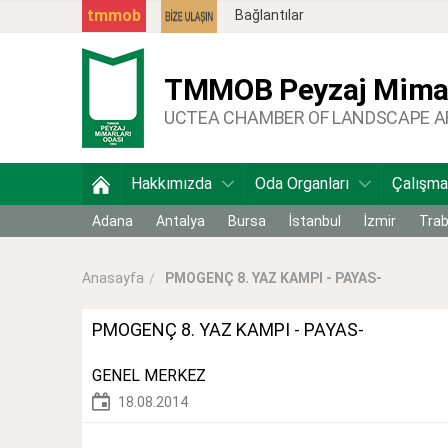
tmmob
Bağlantılar
TMMOB
Peyzaj Mimar
UCTEA CHAMBER OF LANDSCAPE 
Hakkımızda
Oda Organları
Çalışma
Adana
Antalya
Bursa
İstanbul
İzmir
Tra
PMOGENÇ 8. YAZ KAMPI - PAYAS-
Anasayfa
PMOGENÇ 8. YAZ KAMPI - PAYAS-
GENEL MERKEZ
18.08.2014