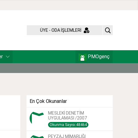
ÜYE - ODA İŞLEMLERİ
er
PMOgenç
En Çok Okunanlar
MESLEKİ DENETİM
UYGULAMASI /2007
Okunma Sayısı:48464
PEYZAJ MİMARLIĞI