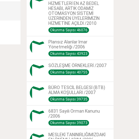
HİZMETLERİ EN AZ BEDEL
HESABI, ARTIK ODAMIZ
OTOMASYON SİSTEMİ
ÜZERİNDEN ÜYELERİMİZİN
HİZMETİNE AÇILDI /2010
Okunma Sayısı:46076
Plansız Alanlar Imar
Yönetmeliği /2006
Okunma Sayısı:43923
SÖZLEŞME ÖRNEKLERİ /2007
Okunma Sayısı:40755
BÜRO TESCİL BELGESİ (BTB)
ALMA KOŞULLARI /2007
Okunma Sayısı:39735
6831 Sayılı Orman Kanunu
/2006
Okunma Sayısı:39073
MESLEKİ TANINIRLIĞIMIZDAKİ