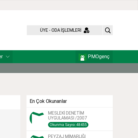
ÜYE - ODA İŞLEMLERİ
er
PMOgenç
En Çok Okunanlar
MESLEKİ DENETİM
UYGULAMASI /2007
Okunma Sayısı:48455
PEYZAJ MİMARLIĞI