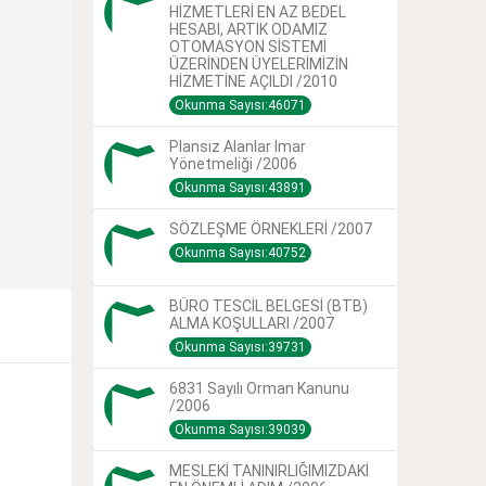
HİZMETLERİ EN AZ BEDEL
HESABI, ARTIK ODAMIZ
OTOMASYON SİSTEMİ
ÜZERİNDEN ÜYELERİMİZİN
HİZMETİNE AÇILDI /2010
Okunma Sayısı:46071
Plansız Alanlar Imar
Yönetmeliği /2006
Okunma Sayısı:43891
SÖZLEŞME ÖRNEKLERİ /2007
Okunma Sayısı:40752
BÜRO TESCİL BELGESİ (BTB)
ALMA KOŞULLARI /2007
Okunma Sayısı:39731
6831 Sayılı Orman Kanunu
/2006
Okunma Sayısı:39039
MESLEKİ TANINIRLIĞIMIZDAKİ