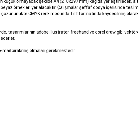
den küçük olmayacak şekilde A4 (210x297 mm) kâğıda yerleştirilecek, alt
eyaz örnekleri yer alacaktır. Çalışmalar şeffaf dosya içerisinde tesli
dpi çözünürlükte CMYK renk modunda Tiff formatında kaydedilmiş olara
irde, tasarımlarının adobe illustrator, freehand ve corel draw gibi vektöre
ederler.
e-mail bırakmış olmaları gerekmektedir.