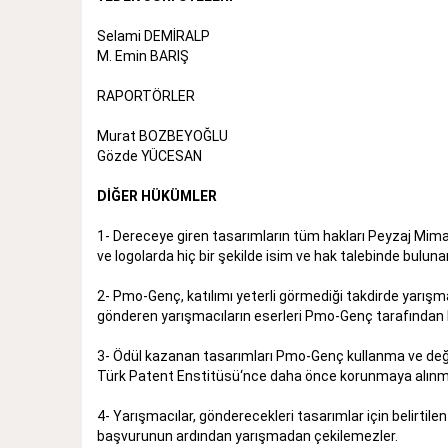
Selami DEMİRALP
M. Emin BARIŞ
RAPORTÖRLER
Murat BOZBEYOĞLU
Gözde YÜCESAN
DİĞER HÜKÜMLER
1- Dereceye giren tasarımların tüm hakları Peyzaj Mimar
ve logolarda hiç bir şekilde isim ve hak talebinde bulun
2- Pmo-Genç, katılımı yeterli görmediği takdirde yarışma
gönderen yarışmacıların eserleri Pmo-Genç tarafından k
3- Ödül kazanan tasarımları Pmo-Genç kullanma ve değiş
Türk Patent Enstitüsü‘nce daha önce korunmaya alınmam
4- Yarışmacılar, gönderecekleri tasarımlar için belirtilen
başvurunun ardından yarışmadan çekilemezler.