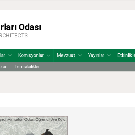
ları Odası
ARCHITECTS
lar
Komisyonlar
Mevzuat
Yayınlar
Etkinlikl
bzon
Temsilcilikler