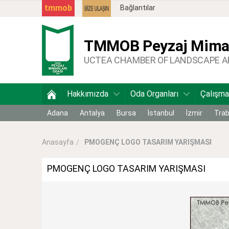
tmmob
Bağlantılar
TMMOB
Peyzaj Mimar
UCTEA CHAMBER OF LANDSCAPE 
Hakkımızda
Oda Organları
Çalışma
Adana
Antalya
Bursa
İstanbul
İzmir
Tra
PMOGENÇ LOGO TASARIM YARIŞMASI
Anasayfa
PMOGENÇ LOGO TASARIM YARIŞMASI