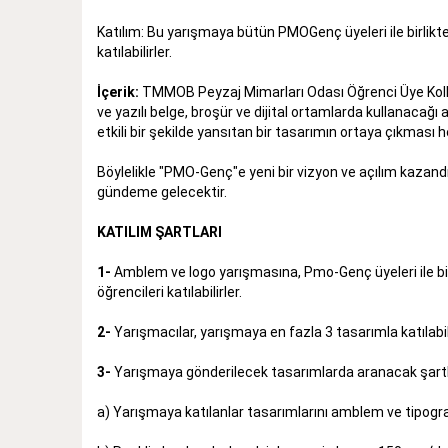
Katılım: Bu yarışmaya bütün PMOGenç üyeleri ile birlikte
katılabilirler.
İçerik:
TMMOB Peyzaj Mimarları Odası Öğrenci Üye Kollar
ve yazılı belge, broşür ve dijital ortamlarda kullanaca
etkili bir şekilde yansıtan bir tasarımın ortaya çıkması
Böylelikle "PMO-Genç"e yeni bir vizyon ve açılım kazand
gündeme gelecektir.
KATILIM ŞARTLARI
1-
Amblem ve logo yarışmasına, Pmo-Genç üyeleri ile bir
öğrencileri katılabilirler.
2-
Yarışmacılar, yarışmaya en fazla 3 tasarımla katılabil
3-
Yarışmaya gönderilecek tasarımlarda aranacak şartla
a) Yarışmaya katılanlar tasarımlarını amblem ve tipogra