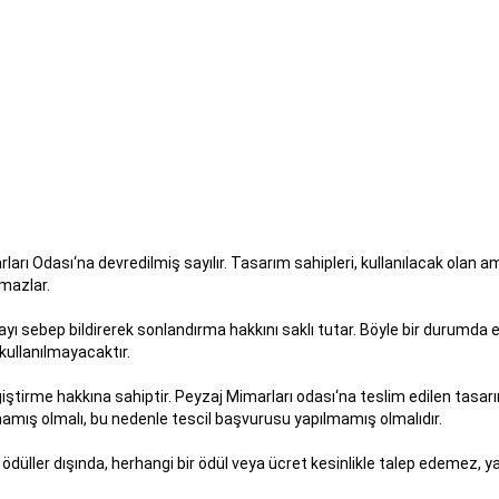
ları Odası‘na devredilmiş sayılır. Tasarım sahipleri, kullanılacak olan 
amazlar.
yı sebep bildirerek sonlandırma hakkını saklı tutar. Böyle bir durumda 
ullanılmayacaktır.
tirme hakkına sahiptir. Peyzaj Mimarları odası‘na teslim edilen tasarı
ış olmalı, bu nedenle tescil başvurusu yapılmamış olmalıdır.
 ödüller dışında, herhangi bir ödül veya ücret kesinlikle talep edemez, ya