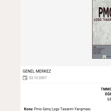
GENEL MERKEZ
02.10.2007
TMMOB
ÖĞR
L
Konu:
Pmo-Genç Logo Tasarım Yarışması.