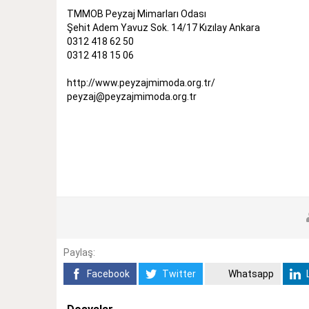
TMMOB Peyzaj Mimarları Odası
Şehit Adem Yavuz Sok. 14/17 Kızılay Ankara
0312 418 62 50
0312 418 15 06
http://www.peyzajmimoda.org.tr/
peyzaj@peyzajmimoda.org.tr
Paylaş:
Facebook
Twitter
Whatsapp
L