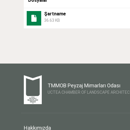
Dosyalar
Şartname
36.63 KB
TMMOB Peyzaj Mimarları Odası
UCTEA CHAMBER OF LANDSCAPE ARCHITE
Hakkımızda