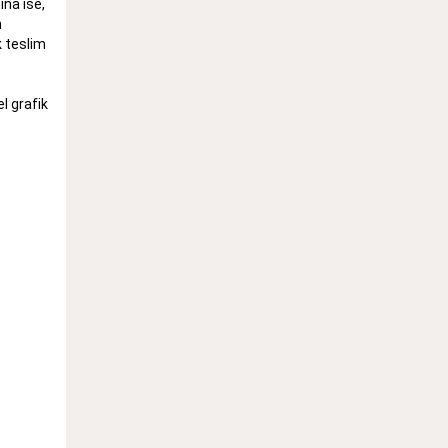
ına ise,
m
k teslim
l grafik