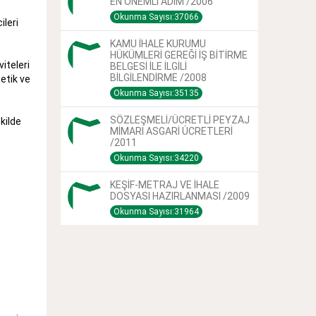
EN ÖNEMLİ ADIM /2006
Okunma Sayısı:37066
ileri
KAMU İHALE KURUMU
HÜKÜMLERİ GEREĞİ İŞ BİTİRME
iteleri
BELGESİ İLE İLGİLİ
BİLGİLENDİRME /2008
etik ve
Okunma Sayısı:35135
SÖZLEŞMELİ/ÜCRETLİ PEYZAJ
kilde
MİMARI ASGARİ ÜCRETLERİ
/2011
Okunma Sayısı:34220
KEŞİF-METRAJ VE İHALE
DOSYASI HAZIRLANMASI /2009
Okunma Sayısı:31964