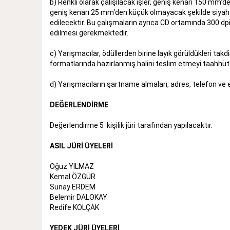
b) Renkli olarak çalışılacak işler, geniş kenarı 150 mm‘
geniş kenarı 25 mm‘den küçük olmayacak şekilde siyah b
edilecektir. Bu çalışmaların ayrıca CD ortamında 300 
edilmesi gerekmektedir.
c) Yarışmacılar, ödüllerden birine layık görüldükleri takd
formatlarında hazırlanmış halini teslim etmeyi taahhüt 
d) Yarışmacıların şartname almaları, adres, telefon ve 
DEĞERLENDİRME
Değerlendirme 5 kişilik jüri tarafından yapılacaktır.
ASIL JÜRİ ÜYELERİ
Oğuz YILMAZ
Kemal ÖZGÜR
Sunay ERDEM
Belemir DALOKAY
Redife KOLÇAK
YEDEK JÜRİ ÜYELERİ