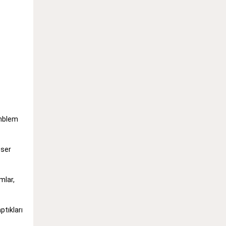
amblem
eser
mlar,
ptıkları