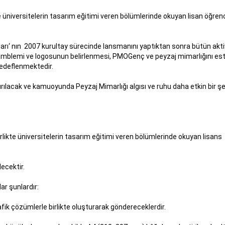
 üniversitelerin tasarım eğitimi veren bölümlerinde okuyan lisan öğrenc
ı‘ nın 2007 kurultay sürecinde lansmanını yaptıktan sonra bütün aktiv
ğı amblemi ve logosunun belirlenmesi, PMOGenç ve peyzaj mimarlığını est
 hedeflenmektedir.
ırılacak ve kamuoyunda Peyzaj Mimarlığı algısı ve ruhu daha etkin bir şe
likte üniversitelerin tasarım eğitimi veren bölümlerinde okuyan lisans
ecektir.
r şunlardır:
fik çözümlerle birlikte oluşturarak göndereceklerdir.