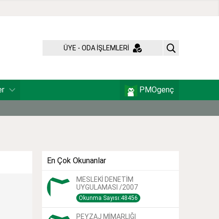
ÜYE - ODA İŞLEMLERİ
er
PMOgenç
En Çok Okunanlar
MESLEKİ DENETİM
UYGULAMASI /2007
Okunma Sayısı:48456
PEYZAJ MİMARLIĞI