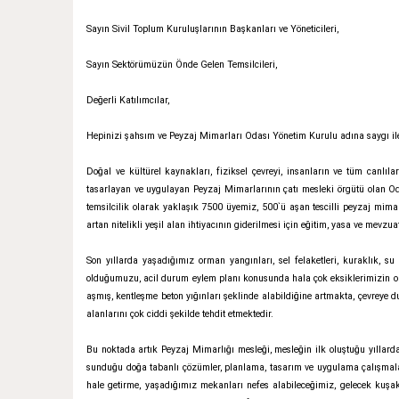
Sayın Sivil Toplum Kuruluşlarının Başkanları ve Yöneticileri,
Sayın Sektörümüzün Önde Gelen Temsilcileri,
Değerli Katılımcılar,
Hepinizi şahsım ve Peyzaj Mimarları Odası Yönetim Kurulu adına saygı il
Doğal ve kültürel kaynakları, fiziksel çevreyi, insanların ve tüm canlılar
tasarlayan ve uygulayan Peyzaj Mimarlarının çatı mesleki örgütü olan O
temsilcilik olarak yaklaşık 7500 üyemiz, 500`ü aşan tescilli peyzaj mimar
artan nitelikli yeşil alan ihtiyacının giderilmesi için eğitim, yasa ve mevzu
Son yıllarda yaşadığımız orman yangınları, sel felaketleri, kuraklık, su 
olduğumuzu, acil durum eylem planı konusunda hala çok eksiklerimizin old
aşmış, kentleşme beton yığınları şeklinde alabildiğine artmakta, çevreye d
alanlarını çok ciddi şekilde tehdit etmektedir.
Bu noktada artık Peyzaj Mimarlığı mesleği, mesleğin ilk oluştuğu yıllarda
sunduğu doğa tabanlı çözümler, planlama, tasarım ve uygulama çalışmaları i
hale getirme, yaşadığımız mekanları nefes alabileceğimiz, gelecek kuşakl