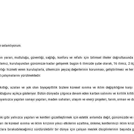
e selamlıyorum.
ın yararı, mutluluğu, güvenliği, sağlığı, konforu ve refahı için bilimsel ilkeler doğrultusunda
damız, kuruluşundan günümüze kadar gelişerek bugün 6 ilimizde şube olarak, 16 ilimiz, 2 il
lığı hizmeti veren kuruluşlarla, ülkemizin peyzaj değerlerinin korunması, geliştirilmesi ve he
at çalışmalarını yürütmektedir.
kıtlığı, azalan ve yok olan biyoçeşitlilik bizlere küresel ısınma ve iklim değişikliğine karşı 
uğunu açıkça gösteriyor. Bütün dünyada çılgınca devam eden karbon salınımı ve kirlilik krtiti
uyarsızca yapılan sanayi yapıları, maden sahaları, ulaşım ve enerji projeleri, tarım, orman ve 
ki gibi yalnızca yapıları ve kentleri güzelleştirmek için estetik anlamda değil, günümüzde ve
le küresel ısınma ve iklim krizinin yıkıcı etkilerini azaltma, önleme, kentlerimizi iklim krizi
ara bırakabileceğimiz sürdürülebilir bir dünya için çalışan meslek disiplinlerinin başında g