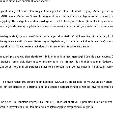
tu kalkınmanın en önemli aktörlerindendir.
 yapılırken gerek imar planları yapılırken gerekse planlı alanlarda Peyzaj Mimarlığı mesle
 TMMOB Peyzaj Mimarları Odası olarak gerekli mevzuat düzenleme çalışmalarına hız vermiş ve
Değişikliği Bakanlığı ile imzalamış olduğumuz protokolle Peyzaj Tabanlı Şehircilik Araştırma ve
sas projelerde peyzaj projelerinin istisnasız istenmesi konularındaki çalışmalarımız devam etme
esleğimizle iç içe olan sektörlerin başında yer almaktadır. Özellikle etkilerini daha da çok hi
bileceğimiz en etkili yöntem bitkisel peyzaj ögelerinin çok daha fazla kullanılmasını sağlamaktı
 kaynaklarına yönlendirerek mavi altyapı için kentlerin olmazsa olmazlarıdır.
zdeki proje ve uygulamalarda yerli bitkilerin kullanılması gerektiğini önemle savunuyoruz.
üreticileri arasındaki iletişim ve ortak çalışmaların artırılması ile mümkün olacaktır. Sadece b
izin de bu iletişimin bir parçası olması hem mesleğin hem de meslektaşların hak ettiği yere
18 üniversiteden 107 öğrencimizin katıldığı PMOGenç Öğrenci Tasarım ve Uygulama Yarışmas
ep birlikte göreceğiz. Yarışma alanında çalışan öğrencilerimizi sizler de ziyaret ederek ça
haline gelen PSB Anatolia Peyzaj, Süs Bitkileri, Bahçe Sanatları ve Ekipmanları Fuarının düze
esini dileyerek sözlerimi tamamlarken en içten saygı ve sevgilerimi sunuyorum.