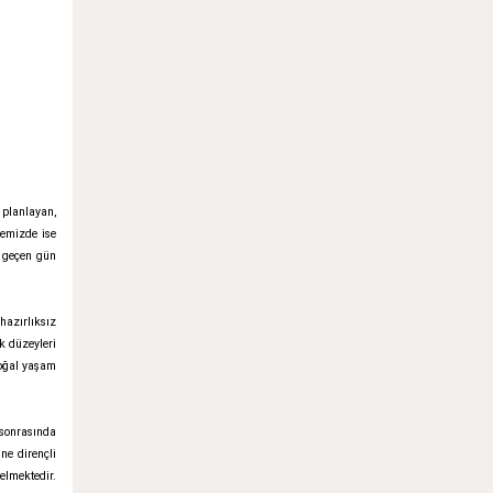
 planlayan,
çemizde ise
r geçen gün
hazırlıksız
k düzeyleri
doğal yaşam
 sonrasında
ne dirençli
elmektedir.