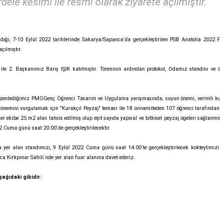
ele kesimi ile resmi olarak ziyarete açılmıştır.
ğı, 7-10 Eylül 2022 tarihlerinde Sakarya/Sapanca`da gerçekleştirilen PSB Anatolia 2022 Fu
çılmıştır.
 2. Başkanımız Barış IŞIK katılmıştır. Töreninin ardından protokol, Odamız standını ve ö
ini düzenlediğimiz PMOGenç Öğrenci Tasarım ve Uygulama yarışmasında; suyun önemi, verimli ku
 önemini vurgulamak için "Kurakçıl Peyzaj" teması ile 18 üniversiteden 107 öğrenci tarafından
er ekibe 25 m2 alan tahsis edilmiş olup eşit sayıda yapısal ve bitkisel peyzaj ögeleri sağlanmışt
 Cuma günü saat 20.00`de gerçekleştirilecektir.
er alan standımızı, 9 Eylül 2022 Cuma günü saat 14.00`te gerçekleştirilecek kokteylimizi
a Kırkpınar Sahili`nde yer alan fuar alanına davet ederiz.
ğıdaki gibidir: