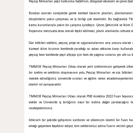
Peyzaj Mimarları yeşil kalkınma hedefinin, döngüsel ekonomi ve çevre dos
Bundan sonraki süreçlerde gerek kentsel tasarım planları, planlamaları
disiplinlerin yakın çalışması ve iş birliği çok önemlidir. Bu bağlamda
kamu kurumlarıyla yakın bir çalışma içindeyiz. Çevre, Şehircilik ve İklim 
Raporunu mevzuata esas olarak teşkil edilmesi, planlı alanlarda ruhsata e
Süs bitkileri sektörü, peyzaj proje ve uygulamalarının ana unsuru olarak m
küresel iklim krizinin kentlerde yarattığı ısı adası etkisine karşı kullana
peyzaj hem kentlerde yeşil altyapı için hem de yağmur sularını yer altı su
TMMOB Peyzaj Mimarları Odası olarak yerli üretimimizin gelişerek ülkemi
bir üretim ve sektörün oluşmasının yolu, Peyzaj Mimarları ve süs bitkileri 
meslek edindiğimiz üniversite sıraları ve eğitim veren akademisyenlerim
önemli rol oynayacaktır.
TMMOB Peyzaj Mimarları Odası olarak PSB Anatolia 2022 Fuarı boyunca 
sektör ve Üniversite iş birliğinin nasıl bir katma değer yaratacağını h
inceleyebilirsiniz.
İstikrarlı bir şekilde gelişimini sürdüren ve ülkemizin önemli bir fuarı 
emeği geçenlere teşekkür ediyor, tüm sektörümüz adına fuarın verimli geçm