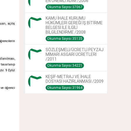
EN ÖNEMLİ ADIM /2006
Okunma Sayısı:37067
KAMU İHALE KURUMU
HÜKÜMLERİ GEREĞİ İŞ BİTİRME
arı, açılış
BELGESİ İLE İLGİLİ
BİLGİLENDİRME /2008
Okunma Sayısı:35135
ğrencilerin
SÖZLEŞMELİ/ÜCRETLİ PEYZAJ
MİMARI ASGARİ ÜCRETLERİ
llanılması,
/2011
 tasarlanıp
Okunma Sayısı:34221
ır. 9 Eylül
KEŞİF-METRAJ VE İHALE
DOSYASI HAZIRLANMASI /2009
Okunma Sayısı:31964
 ve öğrenci