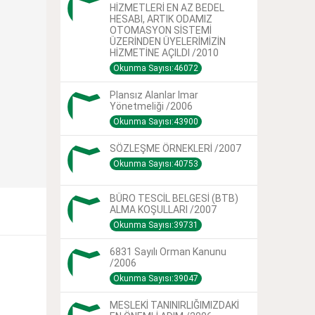
HİZMETLERİ EN AZ BEDEL
HESABI, ARTIK ODAMIZ
OTOMASYON SİSTEMİ
ÜZERİNDEN ÜYELERİMİZİN
HİZMETİNE AÇILDI /2010
Okunma Sayısı:46072
Plansız Alanlar Imar
Yönetmeliği /2006
Okunma Sayısı:43900
SÖZLEŞME ÖRNEKLERİ /2007
Okunma Sayısı:40753
BÜRO TESCİL BELGESİ (BTB)
ALMA KOŞULLARI /2007
Okunma Sayısı:39731
6831 Sayılı Orman Kanunu
/2006
Okunma Sayısı:39047
MESLEKİ TANINIRLIĞIMIZDAKİ