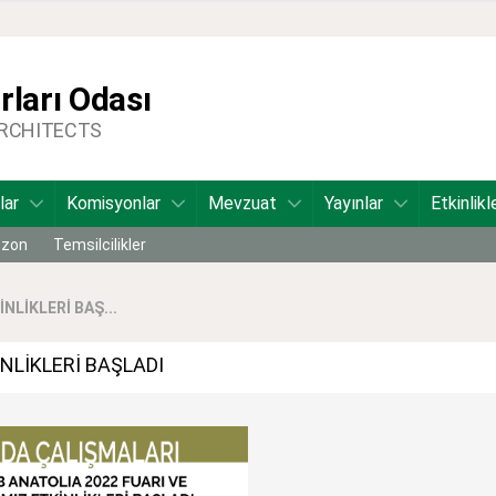
ları Odası
ARCHITECTS
lar
Komisyonlar
Mevzuat
Yayınlar
Etkinlikl
bzon
Temsilcilikler
NLİKLERİ BAŞ...
NLİKLERİ BAŞLADI