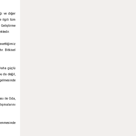
ği ve diğer
 ilgili tüm
 Geliştirme
ktedir.
ssettiğimiz
r. Bitkisel
 Daha güçlü
u da değil,
 gelmesinde
ı ile Oda,
lışmalarını
nlenmesinde