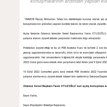
konuşmalarının ardından yapılan kurd
TMMOB Peyzaj Mimarları Odası`nın destekleyen kuruluş olarak yer aldı
konuşmalarının ardından yapılan kurdele kesimi ile resmi olarak ziyarete a
Açılış törenine Odamızı temsilen Genel Başkanımız Yasin OTUZOĞLU ile
çalışma alanını ziyaret ederek çalışmaları hakkında bilgi almışlardır.
Protokolün ziyaret ettiği ve bu yıl PSB Anatolia Fuarı ile birlikte 2.`s
peyzaj uygulamalarında su tasarrufu, iklim krizi ve mavi/yeşil altyapının
uygulanacaktır. Her üniversitenin 6 öğrencilik ekiple katıldığı yarışmada h
2022 Cuma günü sona erecek olan yarışmanın ödül töreni yine 9 Eylül 2022
10 Eylül 2022 Cumartesi günü sona erecek PSB Anatolia 2022 Fuarında y
çalışma alanlarımızı ziyaret etmek isteyen tüm üyelerimizi Sakarya/Sapanc
Odamız Genel Başkanı Yasin OTUZOĞLU`nun açılış konuşması aşa
Sayın Valim,
Sayın Büyükşehir Belediye Başkanım,