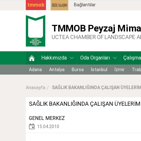
tmmob
Bağlantılar
TMMOB
Peyzaj Mimar
UCTEA CHAMBER OF LANDSCAPE 
Hakkımızda
Oda Organları
Çalışma
Adana
Antalya
Bursa
İstanbul
İzmir
Tra
SAĞLIK BAKANLIĞINDA ÇALIŞAN ÜYELERİMİ
Anasayfa
SAĞLIK BAKANLIĞINDA ÇALIŞAN ÜYELERİM
GENEL MERKEZ
15.04.2010