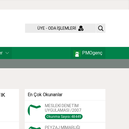
ÜYE - ODA İŞLEMLERİ
er
PMOgenç
IK
En Çok Okunanlar
MESLEKİ DENETİM
UYGULAMASI /2007
Okunma Sayısı:48449
PEYZAJ MİMARLIĞI