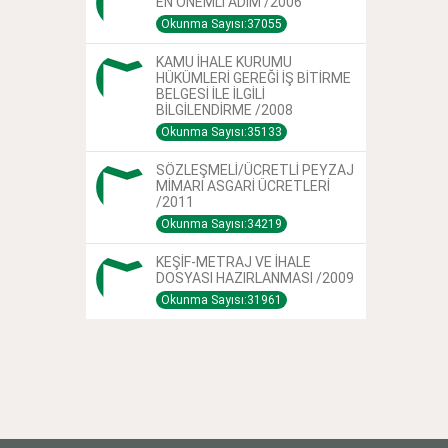
EN ÖNEMLİ ADIM /2006
Okunma Sayısı:37055
KAMU İHALE KURUMU
HÜKÜMLERİ GEREĞİ İŞ BİTİRME
BELGESİ İLE İLGİLİ
BİLGİLENDİRME /2008
Okunma Sayısı:35133
SÖZLEŞMELİ/ÜCRETLİ PEYZAJ
MİMARI ASGARİ ÜCRETLERİ
/2011
Okunma Sayısı:34219
KEŞİF-METRAJ VE İHALE
DOSYASI HAZIRLANMASI /2009
Okunma Sayısı:31961