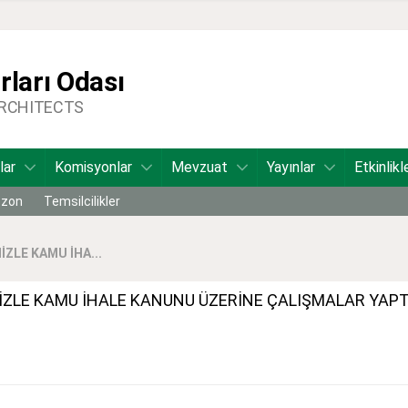
ları Odası
ARCHITECTS
lar
Komisyonlar
Mevzuat
Yayınlar
Etkinlikl
bzon
Temsilcilikler
ZLE KAMU İHA...
İZLE KAMU İHALE KANUNU ÜZERİNE ÇALIŞMALAR YAPT