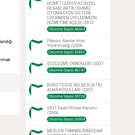
HİZMETLERİ EN AZ BEDEL
HESABI, ARTIK ODAMIZ
OTOMASYON SİSTEMİ
ÜZERİNDEN ÜYELERİMİZİN
HİZMETİNE AÇILDI /2010
Okunma Sayısı:46064
Plansız Alanlar Imar
landığı
Yönetmeliği /2006
Okunma Sayısı:43852
sunmak
SÖZLEŞME ÖRNEKLERİ /2007
Okunma Sayısı:40747
BÜRO TESCİL BELGESİ (BTB)
ALMA KOŞULLARI /2007
Okunma Sayısı:39728
6831 Sayılı Orman Kanunu
/2006
Okunma Sayısı:39004
MESLEKİ TANINIRLIĞIMIZDAKİ