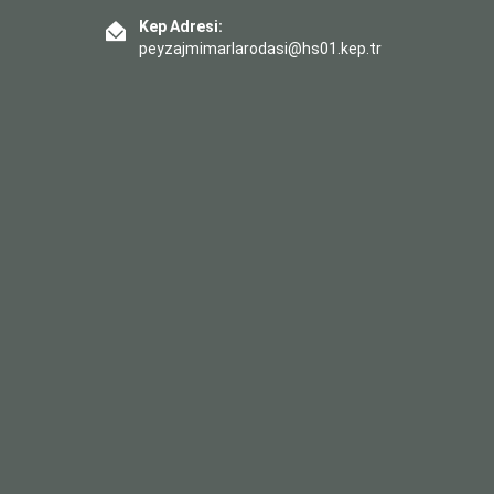
Kep Adresi:
peyzajmimarlarodasi@hs01.kep.tr