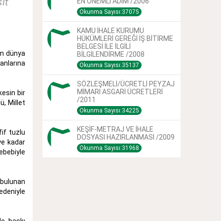
it
EN ÖNEMLİ ADIM /2006
Okunma Sayısı:37075
KAMU İHALE KURUMU
HÜKÜMLERİ GEREĞİ İŞ BİTİRME
BELGESİ İLE İLGİLİ
üm dünya
BİLGİLENDİRME /2008
anlarına
Okunma Sayısı:35137
SÖZLEŞMELİ/ÜCRETLİ PEYZAJ
MİMARI ASGARİ ÜCRETLERİ
esin bir
/2011
ü, Millet
Okunma Sayısı:34225
KEŞİF-METRAJ VE İHALE
fif tuzlu
DOSYASI HAZIRLANMASI /2009
ye kadar
Okunma Sayısı:31968
sebebiyle
 bulunan
edeniyle
le baskı