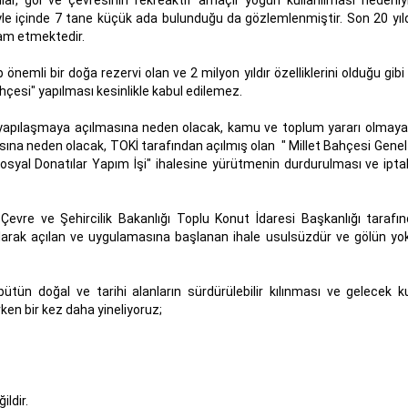
yle içinde 7 tane küçük ada bulunduğu da gözlemlenmiştir. Son 20 yıld
vam etmektedir.
 önemli bir doğa rezervi olan ve 2 milyon yıldır özelliklerini olduğu gib
ahçesi" yapılması kesinlikle kabul edilemez.
yapılaşmaya açılmasına neden olacak, kamu ve toplum yararı olmaya
asına neden olacak, TOKİ tarafından açılmış olan " Millet Bahçesi Genel
 Sosyal Donatılar Yapım İşi" ihalesine yürütmenin durdurulması ve iptal
Çevre ve Şehircilik Bakanlığı Toplu Konut İdaresi Başkanlığı tarafın
 olarak açılan ve uygulamasına başlanan ihale usulsüzdür ve gölün yo
ün doğal ve tarihi alanların sürdürülebilir kılınması ve gelecek k
rken bir kez daha yineliyoruz;
ldir.