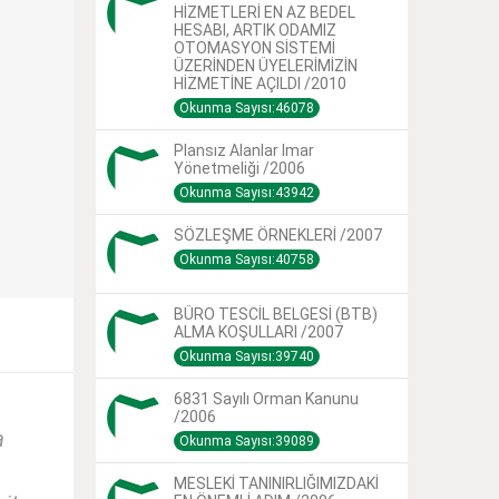
HİZMETLERİ EN AZ BEDEL
HESABI, ARTIK ODAMIZ
OTOMASYON SİSTEMİ
ÜZERİNDEN ÜYELERİMİZİN
HİZMETİNE AÇILDI /2010
Okunma Sayısı:46078
Plansız Alanlar Imar
Yönetmeliği /2006
Okunma Sayısı:43942
SÖZLEŞME ÖRNEKLERİ /2007
Okunma Sayısı:40758
BÜRO TESCİL BELGESİ (BTB)
ALMA KOŞULLARI /2007
Okunma Sayısı:39740
6831 Sayılı Orman Kanunu
/2006
a
Okunma Sayısı:39089
MESLEKİ TANINIRLIĞIMIZDAKİ