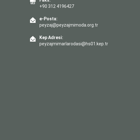
+90 312 4196427
e-Posta:
peyzaj@peyzajmimoda.org.tr
Kep Adresi:
peyzajmimarlarodasi@hs01.kep.tr