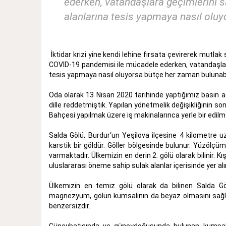
ederken, vatandaşlara geçimlerini s
alanlarına tesis yapmaya nasıl oluy
İktidar krizi yine kendi lehine fırsata çevirerek mutl
COVID-19 pandemisi ile mücadele ederken, vatandaşlara
tesis yapmaya nasıl oluyorsa bütçe her zaman bulunabi
Oda olarak 13 Nisan 2020 tarihinde yaptığımız basın aç
dille reddetmiştik. Yapılan yönetmelik değişikliğinin so
Bahçesi yapılmak üzere iş makinalarınca yerle bir edilm
Salda Gölü, Burdur‘un Yeşilova ilçesine 4 kilometre uza
karstik bir göldür. Göller bölgesinde bulunur. Yüzölçü
varmaktadır. Ülkemizin en derin 2. gölü olarak bilinir. 
uluslararası öneme sahip sulak alanlar içerisinde yer a
Ülkemizin en temiz gölü olarak da bilinen Salda 
magnezyum, gölün kumsalının da beyaz olmasını sağla
benzersizdir.
Güneybatısında ve güneydoğusunda bulunan kumsallar