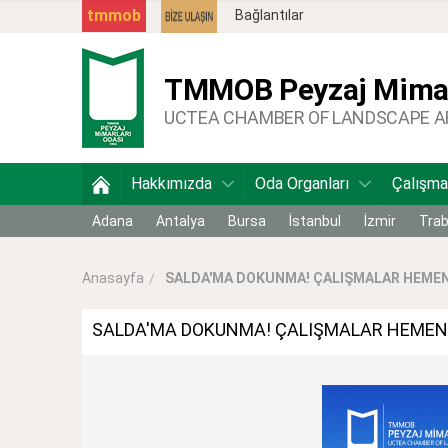
tmmob
Bağlantılar
TMMOB
Peyzaj Mimar
UCTEA CHAMBER OF LANDSCAPE 
Hakkımızda
Oda Organları
Çalışma
Adana
Antalya
Bursa
İstanbul
İzmir
Tra
SALDA'MA DOKUNMA! ÇALIŞMALAR HEME
Anasayfa
SALDA'MA DOKUNMA! ÇALIŞMALAR HEMEN