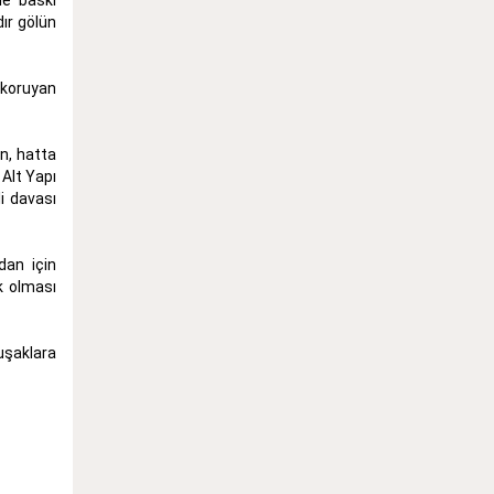
ır gölün
i koruyan
n, hatta
 Alt Yapı
i davası
dan için
k olması
uşaklara