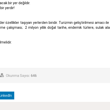
cak bir yer değildir.
ir yerdir!
 özellikler taşıyan yerlerden biridir. Turizmin geliştirilmesi amacı il
rme çalışması; 2 milyon yıllık doğal tarihe, endemik türlere, sulak ala
melidir.
Okunma Sayısı:
646
inkedIn