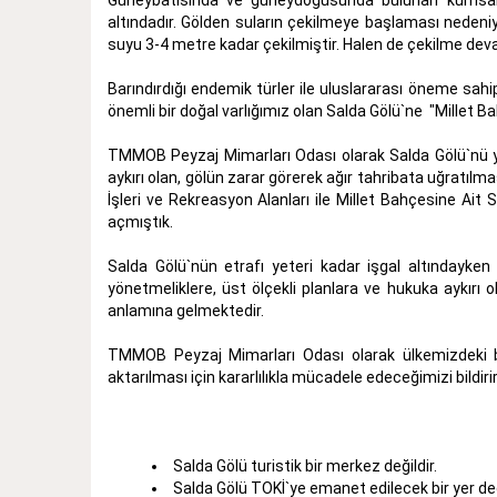
altındadır. Gölden suların çekilmeye başlaması nedeni
suyu 3-4 metre kadar çekilmiştir. Halen de çekilme de
Barındırdığı endemik türler ile uluslararası öneme sahip
önemli bir doğal varlığımız olan Salda Gölü`ne "Millet B
TMMOB Peyzaj Mimarları Odası olarak Salda Gölü`nü 
aykırı olan, gölün zarar görerek ağır tahribata uğratılm
İşleri ve Rekreasyon Alanları ile Millet Bahçesine Ait
açmıştık.
Salda Gölü`nün etrafı yeteri kadar işgal altındayken 
yönetmeliklere, üst ölçekli planlara ve hukuka aykırı
anlamına gelmektedir.
TMMOB Peyzaj Mimarları Odası olarak ülkemizdeki büt
aktarılması için kararlılıkla mücadele edeceğimizi bildiri
Salda Gölü turistik bir merkez değildir.
Salda Gölü TOKİ`ye emanet edilecek bir yer deği