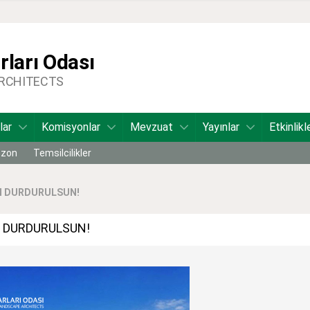
ları Odası
ARCHITECTS
lar
Komisyonlar
Mevzuat
Yayınlar
Etkinlikl
bzon
Temsilcilikler
N DURDURULSUN!
 DURDURULSUN!