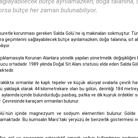
ağlayabilecek bütçe ayrılamazken; doğa talanına, s
orsa bütçe her zaman bulunabiliyor.
ak suretle korunması gereken Salda Gölü`ne iş makinaları sokmuştur. T
 geçimlerini sağlayabilecek bütçe ayrılamazken; doğa talanına, sit al
liyor.
ıklamasıyla Korunan Alanlara yönelik yapılan yönetmelik değişikliğini k
nucu ortadadır. 1989 yılında Doğal Sit Alanı statüsü elde eden Salda Göl
ektedir.
klıkta ormanlar ile kaplı tepeler ve küçük alüvyal ovalarla çevrili ha
mü yaklaşık olarak 44 kilometrekare olan bu gölün, derinliği 184 metre
Kış aylarında içinde bulundurduğu pasbaş, patka ve dik kuyruk ördekler 
lır. Çevresinde karaçam ormanları bulunur.
Gölü`nün içinde magnezyum ve sodyum elementleri bulunur. Gölde
maktadır. Bu kumsalın Mars‘taki yeryüzü ile benzerlik göstermesi n
, göl ve çevresinin rekreaktif amaçlı yoğun kullanılması nedeniy