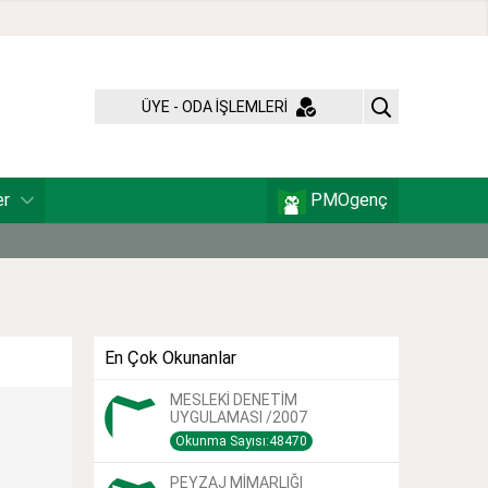
ÜYE - ODA İŞLEMLERİ
er
PMOgenç
En Çok Okunanlar
MESLEKİ DENETİM
UYGULAMASI /2007
Okunma Sayısı:48470
PEYZAJ MİMARLIĞI