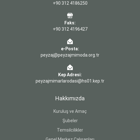
+90 312 4186250
Faks:
+90 312 4196427
e-Posta:
peyzaj@peyzajmimoda.org.tr
Kep Adresi:
peyzajmimarlarodasi@hs01.kep.tr
Hakkımızda
Kuruluş ve Amaç
Şubeler
Temsilcilikler
Genel Merkez Çalışanları