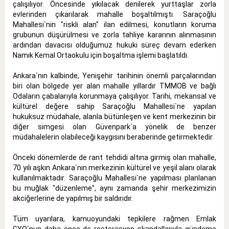
çalışılıyor. Öncesinde yıkılacak denilerek yurttaşlar zorla
evlerinden çıkarılarak mahalle boşaltılmıştı. Saraçoğlu
Mahallesi`nin "riskli alan" ilan edilmesi, konutların koruma
grubunun düşürülmesi ve zorla tahliye kararının alınmasının
ardından davacısı olduğumuz hukuki süreç devam ederken
Namık Kemal Ortaokulu için boşaltma işlemi başlatıldı.
Ankara`nın kalbinde, Yenişehir tarihinin önemli parçalarından
biri olan bölgede yer alan mahalle yıllardır TMMOB ve bağlı
Odaların çabalarıyla korunmaya çalışılıyor. Tarihi, mekansal ve
kültürel değere sahip Saraçoğlu Mahallesi`ne yapılan
hukuksuz müdahale, alanla bütünleşen ve kent merkezinin bir
diğer simgesi olan Güvenpark`a yönelik de benzer
müdahalelerin olabileceği kaygısını beraberinde getirmektedir.
Önceki dönemlerde de rant tehdidi altına girmiş olan mahalle,
70 yılı aşkın Ankara`nın merkezinin kültürel ve yeşil alanı olarak
kullanılmaktadır. Saraçoğlu Mahallesi`ne yapılması planlanan
bu muğlak "düzenleme", aynı zamanda şehir merkezimizin
akciğerlerine de yapılmış bir saldırıdır.
Tüm uyarılara, kamuoyundaki tepkilere rağmen Emlak
GYO`nun daha önce de restorasyon skandallarıyla gündeme