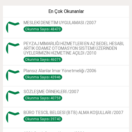
En Çok Okunanlar
MESLEKİ DENETİM UYGULAMASI /2007
Okunma Sayısı:48470
PEYZAJ MİMARLIĞI HİZMETLERİ EN AZ BEDEL HESABI,
ARTIK ODAMIZ OTOMASYON SİSTEMİ ÜZERİNDEN
ÜYELERİMİZİN HİZMETİNE AÇILDI /2010
Okunma Sayısı:46079
Plansız Alanlar Imar Yönetmeliği /2006
Okunma Sayısı:43946
SÖZLEŞME ÖRNEKLERİ /2007
Okunma Sayısı:40758
BÜRO TESCİL BELGESİ (BTB) ALMA KOŞULLARI /2007
Okunma Sayısı:39740