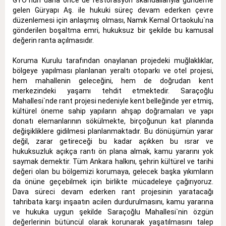
gelen Güryapı Aş. ile hukuki süreç devam ederken çevre
düzenlemesi için anlaşmış olması, Namık Kemal Ortaokulu`na
gönderilen boşaltma emri, hukuksuz bir şekilde bu kamusal
değerin ranta açılmasıdır.
Koruma Kurulu tarafından onaylanan projedeki muğlaklıklar,
bölgeye yapılması planlanan yeraltı otoparkı ve otel projesi,
hem mahallenin geleceğini, hem de doğrudan kent
merkezindeki yaşamı tehdit etmektedir. Saraçoğlu
Mahallesi`nde rant projesi nedeniyle kent belleğinde yer etmiş,
kültürel öneme sahip yapıların ahşap doğramaları ve yapı
donatı elemanlarının sökülmekte, birçoğunun kat planında
değişikliklere gidilmesi planlanmaktadır. Bu dönüşümün yarar
değil, zarar getireceği bu kadar açıkken bu ısrar ve
hukuksuzluk açıkça rantı ön plana almak, kamu yararını yok
saymak demektir. Tüm Ankara halkını, şehrin kültürel ve tarihi
değeri olan bu bölgemizi korumaya, gelecek başka yıkımların
da önüne geçebilmek için birlikte mücadeleye çağırıyoruz.
Dava süreci devam ederken rant projesinin yaratacağı
tahribata karşı inşaatın acilen durdurulmasını, kamu yararına
ve hukuka uygun şekilde Saraçoğlu Mahallesi`nin özgün
değerlerinin bütüncül olarak korunarak yaşatılmasını talep