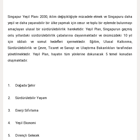
Singapur Yeşil Planı 2030, iklim değişikliğiyle mücadele etmek ve Singapuru daha
yeşil ve daha yaşanabilir bir ülke yapmak için cesur ve toplu bir eylemde bulunmayı
amaçlayan ulusal bir sürdürülebilirlik hareketidir. Yeşil Plan, Singapurun geçmiş
onlu yıllardaki sürdürülebilirlik çabalarına dayanmaktadır ve önümüzdeki 10 yıl
için iddialı ve somut hedefleri içermektedir. Eğitim, Ulusal Kalkınma,
Sürdürülebilirlik ve Çevre, Ticaret ve Sanayi ve Ulaştırma Bakanlıkları tarafından
yönetilmektedir. Yeşil Plan, hayatın tüm yönlerine dokunacak 5 temel konudan
oluşmaktadır.
1.
Doğada Şehir
2.
Sürdürülebilir Yaşam
3.
Enerji Sıfırlama
4.
Yeşil Ekonomi
5.
Dirençli Gelecek