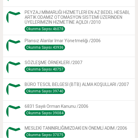
PEYZAJ MİMARLIĞI HİZMETLERİ EN AZ BEDEL HESABI,
ARTIK ODAMIZ OTOMASYON SİSTEMİ ÜZERİNDEN
ÜYELERİMİZİN HİZMETİNE AÇILDI /2010
Okunma Sayısı:46078
Plansız Alanlar Imar Yönetmeliği /2006
Okunma Sayısı:43936
SÖZLEŞME ÖRNEKLERİ /2007
Okunma Sayısı:40757
BÜRO TESCİL BELGESİ (BTB) ALMA KOŞULLARI /2007
Okunma Sayısı:39740
6831 Sayılı Orman Kanunu /2006
Okunma Sayısı:39084
MESLEKİ TANINIRLIĞIMIZDAKİ EN ÖNEMLİ ADIM /2006
Okunma Sayısı:37075