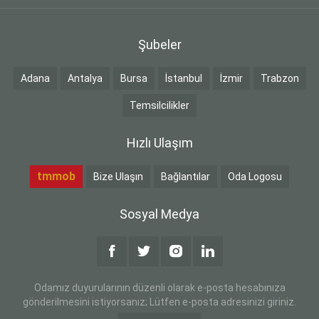
Şubeler
Adana
Antalya
Bursa
İstanbul
İzmir
Trabzon
Temsilcilikler
Hızlı Ulaşım
tmmob
Bize Ulaşın
Bağlantılar
Oda Logosu
Sosyal Medya
Odamız duyurularının düzenli olarak e-posta hesabınıza
gönderilmesini istiyorsanız; Lütfen e-posta adresinizi giriniz.