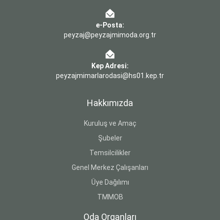
e-Posta:
peyzaj@peyzajmimoda.org.tr
Kep Adresi:
peyzajmimarlarodasi@hs01.kep.tr
Hakkımızda
Kuruluş ve Amaç
Şubeler
Temsilcilikler
Genel Merkez Çalışanları
Üye Dağılımı
TMMOB
Oda Organları