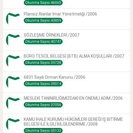
Okunma Sayısı:46065
Plansız Alanlar Imar Yönetmeliği /2006
Okunma Sayısı:43859
SÖZLEŞME ÖRNEKLERİ /2007
Okunma Sayısı:40747
BÜRO TESCİL BELGESİ (BTB) ALMA KOŞULLARI /2007
Okunma Sayısı:39728
6831 Sayılı Orman Kanunu /2006
Okunma Sayısı:39014
MESLEKİ TANINIRLIĞIMIZDAKİ EN ÖNEMLİ ADIM /2006
Okunma Sayısı:37056
KAMU İHALE KURUMU HÜKÜMLERİ GEREĞİ İŞ BİTİRME
BELGESİ İLE İLGİLİ BİLGİLENDİRME /2008
Okunma Sayısı:35133