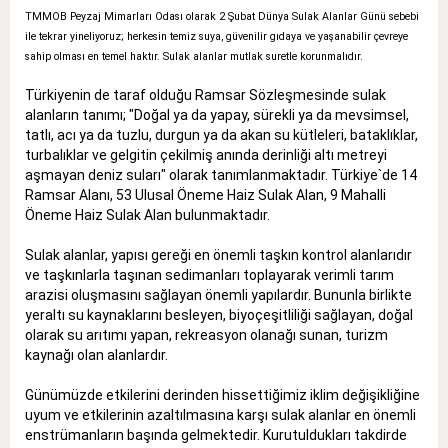
TMMOB Peyzaj Mimarları Odası olarak 2 Şubat Dünya Sulak Alanlar Günü sebebi
ile tekrar yineliyoruz; herkesin temiz suya, güvenilir gıdaya ve yaşanabilir çevreye
sahip olması en temel haktır. Sulak alanlar mutlak suretle korunmalıdır.
Türkiyenin de taraf olduğu Ramsar Sözleşmesinde sulak
alanların tanımı; "Doğal ya da yapay, sürekli ya da mevsimsel,
tatlı, acı ya da tuzlu, durgun ya da akan su kütleleri, bataklıklar,
turbalıklar ve gelgitin çekilmiş anında derinliği altı metreyi
aşmayan deniz suları" olarak tanımlanmaktadır. Türkiye`de 14
Ramsar Alanı, 53 Ulusal Öneme Haiz Sulak Alan, 9 Mahalli
Öneme Haiz Sulak Alan bulunmaktadır.
Sulak alanlar, yapısı gereği en önemli taşkın kontrol alanlarıdır
ve taşkınlarla taşınan sedimanları toplayarak verimli tarım
arazisi oluşmasını sağlayan önemli yapılardır. Bununla birlikte
yeraltı su kaynaklarını besleyen, biyoçeşitliliği sağlayan, doğal
olarak su arıtımı yapan, rekreasyon olanağı sunan, turizm
kaynağı olan alanlardır.
Günümüzde etkilerini derinden hissettiğimiz iklim değişikliğine
uyum ve etkilerinin azaltılmasına karşı sulak alanlar en önemli
enstrümanların başında gelmektedir. Kurutuldukları takdirde