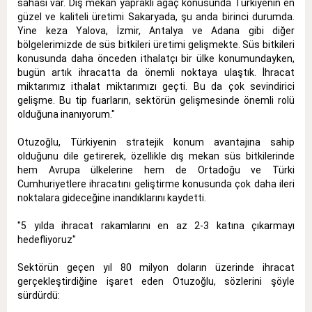
sahası var. Dış mekan yapraklı ağaç konusunda Türkiyenin en
güzel ve kaliteli üretimi Sakaryada, şu anda birinci durumda.
Yine keza Yalova, İzmir, Antalya ve Adana gibi diğer
bölgelerimizde de süs bitkileri üretimi gelişmekte. Süs bitkileri
konusunda daha önceden ithalatçı bir ülke konumundayken,
bugün artık ihracatta da önemli noktaya ulaştık. İhracat
miktarımız ithalat miktarımızı geçti. Bu da çok sevindirici
gelişme. Bu tip fuarların, sektörün gelişmesinde önemli rolü
olduğuna inanıyorum."
Otuzoğlu, Türkiyenin stratejik konum avantajına sahip
olduğunu dile getirerek, özellikle dış mekan süs bitkilerinde
hem Avrupa ülkelerine hem de Ortadoğu ve Türki
Cumhuriyetlere ihracatını geliştirme konusunda çok daha ileri
noktalara gideceğine inandıklarını kaydetti.
"5 yılda ihracat rakamlarını en az 2-3 katına çıkarmayı
hedefliyoruz"
Sektörün geçen yıl 80 milyon doların üzerinde ihracat
gerçekleştirdiğine işaret eden Otuzoğlu, sözlerini şöyle
sürdürdü: