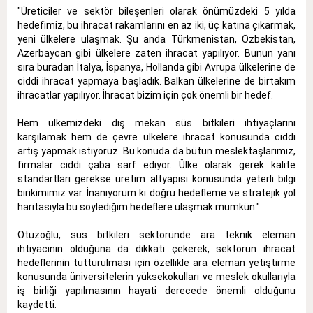
"Üreticiler ve sektör bileşenleri olarak önümüzdeki 5 yılda
hedefimiz, bu ihracat rakamlarını en az iki, üç katına çıkarmak,
yeni ülkelere ulaşmak. Şu anda Türkmenistan, Özbekistan,
Azerbaycan gibi ülkelere zaten ihracat yapılıyor. Bunun yanı
sıra buradan İtalya, İspanya, Hollanda gibi Avrupa ülkelerine de
ciddi ihracat yapmaya başladık. Balkan ülkelerine de birtakım
ihracatlar yapılıyor. İhracat bizim için çok önemli bir hedef.
Hem ülkemizdeki dış mekan süs bitkileri ihtiyaçlarını
karşılamak hem de çevre ülkelere ihracat konusunda ciddi
artış yapmak istiyoruz. Bu konuda da bütün meslektaşlarımız,
firmalar ciddi çaba sarf ediyor. Ülke olarak gerek kalite
standartları gerekse üretim altyapısı konusunda yeterli bilgi
birikimimiz var. İnanıyorum ki doğru hedefleme ve stratejik yol
haritasıyla bu söylediğim hedeflere ulaşmak mümkün."
Otuzoğlu, süs bitkileri sektöründe ara teknik eleman
ihtiyacının olduğuna da dikkati çekerek, sektörün ihracat
hedeflerinin tutturulması için özellikle ara eleman yetiştirme
konusunda üniversitelerin yüksekokulları ve meslek okullarıyla
iş birliği yapılmasının hayati derecede önemli olduğunu
kaydetti.