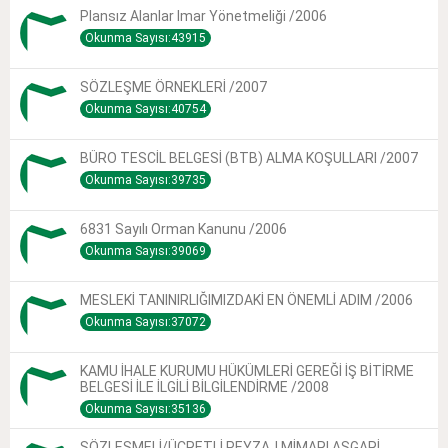
Plansız Alanlar Imar Yönetmeliği /2006
Okunma Sayısı:43915
SÖZLEŞME ÖRNEKLERİ /2007
Okunma Sayısı:40754
BÜRO TESCİL BELGESİ (BTB) ALMA KOŞULLARI /2007
Okunma Sayısı:39735
6831 Sayılı Orman Kanunu /2006
Okunma Sayısı:39069
MESLEKİ TANINIRLIĞIMIZDAKİ EN ÖNEMLİ ADIM /2006
Okunma Sayısı:37072
KAMU İHALE KURUMU HÜKÜMLERİ GEREĞİ İŞ BİTİRME
BELGESİ İLE İLGİLİ BİLGİLENDİRME /2008
Okunma Sayısı:35136
SÖZLEŞMELİ/ÜCRETLİ PEYZAJ MİMARI ASGARİ