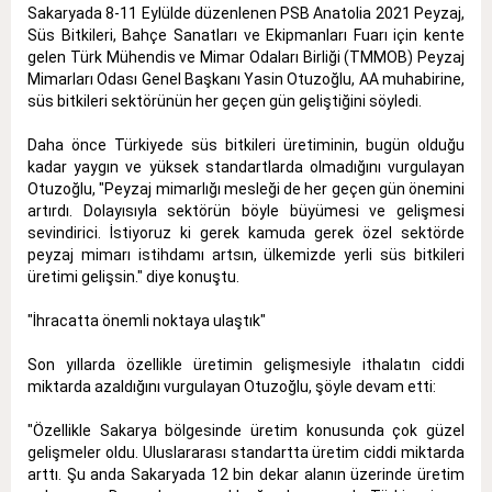
Sakaryada 8-11 Eylülde düzenlenen PSB Anatolia 2021 Peyzaj,
Süs Bitkileri, Bahçe Sanatları ve Ekipmanları Fuarı için kente
gelen Türk Mühendis ve Mimar Odaları Birliği (TMMOB) Peyzaj
Mimarları Odası Genel Başkanı Yasin Otuzoğlu, AA muhabirine,
süs bitkileri sektörünün her geçen gün geliştiğini söyledi.
Daha önce Türkiyede süs bitkileri üretiminin, bugün olduğu
kadar yaygın ve yüksek standartlarda olmadığını vurgulayan
Otuzoğlu, "Peyzaj mimarlığı mesleği de her geçen gün önemini
artırdı. Dolayısıyla sektörün böyle büyümesi ve gelişmesi
sevindirici. İstiyoruz ki gerek kamuda gerek özel sektörde
peyzaj mimarı istihdamı artsın, ülkemizde yerli süs bitkileri
üretimi gelişsin." diye konuştu.
"İhracatta önemli noktaya ulaştık"
Son yıllarda özellikle üretimin gelişmesiyle ithalatın ciddi
miktarda azaldığını vurgulayan Otuzoğlu, şöyle devam etti:
"Özellikle Sakarya bölgesinde üretim konusunda çok güzel
gelişmeler oldu. Uluslararası standartta üretim ciddi miktarda
arttı. Şu anda Sakaryada 12 bin dekar alanın üzerinde üretim