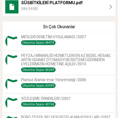
SÜSBİTKİLERİ PLATFORMU.pdf
586.94 KB
En Çok Okunanlar
MESLEKİ DENETİM UYGULAMASI /2007
Okunma Sayısı:48478
PEYZAJ MİMARLIĞI HİZMETLERİ EN AZ BEDEL HESABI,
ARTIK ODAMIZ OTOMASYON SİSTEMİ ÜZERİNDEN
ÜYELERİMİZİN HİZMETİNE AÇILDI /2010
Okunma Sayısı:46089
Plansız Alanlar Imar Yönetmeliği /2006
Okunma Sayısı:43989
SÖZLEŞME ÖRNEKLERİ /2007
Okunma Sayısı:40766
BÜRO TESCİL BELGESİ (BTB) ALMA KOŞULLARI /2007