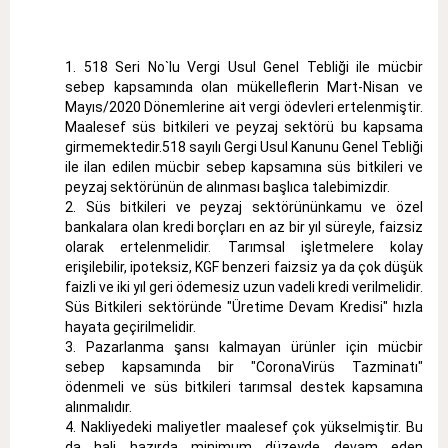
518 Seri No`lu Vergi Usul Genel Tebliği ile mücbir
sebep kapsamında olan mükelleflerin Mart-Nisan ve
Mayıs/2020 Dönemlerine ait vergi ödevleri ertelenmiştir.
Maalesef süs bitkileri ve peyzaj sektörü bu kapsama
girmemektedir.518 sayılı Gergi Usul Kanunu Genel Tebliği
ile ilan edilen mücbir sebep kapsamına süs bitkileri ve
peyzaj sektörünün de alınması başlıca talebimizdir.
Süs bitkileri ve peyzaj sektörününkamu ve özel
bankalara olan kredi borçları en az bir yıl süreyle, faizsiz
olarak ertelenmelidir. Tarımsal işletmelere kolay
erişilebilir, ipoteksiz, KGF benzeri faizsiz ya da çok düşük
faizli ve iki yıl geri ödemesiz uzun vadeli kredi verilmelidir.
Süs Bitkileri sektöründe "Üretime Devam Kredisi" hızla
hayata geçirilmelidir.
Pazarlanma şansı kalmayan ürünler için mücbir
sebep kapsamında bir "CoronaVirüs Tazminatı"
ödenmeli ve süs bitkileri tarımsal destek kapsamına
alınmalıdır.
Nakliyedeki maliyetler maalesef çok yükselmiştir. Bu
da hali hazırda minimum düzeyde devam eden