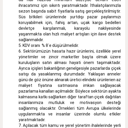
ihracatımız için sıkıntı yaratmaktadır. İthalatçılarımızla
sezon başında sabit fiyatlarla satış gerçekleştirilmiştir.
Süs bitkileri ürünlerinde yurtdışı pazar paylarımızı
koruyabilmek için, fahiş artan, uçak kargo bedelleri
devletçe karşılanmalı, karayolu nakliyesinde
yaşanmakta olan hızlı maliyet artışları için ilave destek
sağlanmalıdır.
KDV oranı % 8`e düşürülmelidir.
Sektörümüzün hasata hazır ürünlerini, özellikle yerel
yönetimler ve zincir marketler başta olmak üzere
kuruluşların satın alması hayati önem taşımaktadır.
Ayrıca içişleri bakanlığının genelgesiyle pazarlarda çiçek
satışı da yasaklanmış durumdadır. Yaklaşan anneler
günü de göz önüne alınarak üretici elindeki ürünlerien az
maliyet fiyatına satmasına imkan sağlayacak
pazarlama kanalları açılmalıdır. Böylece sektörün ayakta
kalmasına katkı sağlarken diğer taraftan çiçek dağıtılan
insanlarımıza mutluluk ve motivasyon desteği
sağlanmış olacaktır. Örnekleri tüm Avrupa ülkelerinde
uygulanmakta ve insanlar üzerinde olumlu etkiler
yaratmaktadır.
Açılacak tüm kamu ve yerel yönetim ihalelerinde yerli