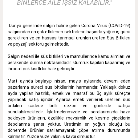
BİNLERCE AİLE İŞSİZ KALABİLİR."
Dünya genelinde salgın haline gelen Corona Virüs (COVID-19)
salgınından en çok etkilenen sektörlerin başında yoğun iş gücü
gerektiren ve en hassas tarımsal ürünleri üreten Süs Bitkileri
ve peyzaj` sektörü gelmektedir.
Salgın nedeni ile süs bitkileri ve mamullerinde kamu alımları ve
perakende durma noktasındadır. Gümrük kapıları kapanmış ve
ihracat çok kısıtlı bir hale gelmiştir.
Mart ayında başlayıp nisan, mayıs aylarında devam eden
pazarlama süreci süs bitkilerinin harmanıdır. Yaklaşık dokuz
ayda yapılan hazırlık, emek ve masraf bu üç aylık süreçte
yapılacak satış içindir. Aylarca emek verilerek üretilen süs
bitkileri sadece belli sezon ve günlerde satışa
sunulabilmektedir. İşletmelerimizde ve seralarımızda hazır
bekleyen ürünlerin, özellikle mevsimlik ve kesme çiçeklerin
depolanma şansı yoktur. Üretimin en yoğun olduğu bu
dönemde ürünler satılamayarak çöpe atılma durumunda
kalmıştır, Yüzde yüze yakın iş kaybı olmuştur.