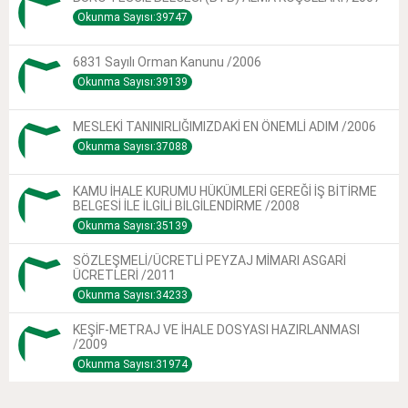
Okunma Sayısı:39747
6831 Sayılı Orman Kanunu /2006
Okunma Sayısı:39139
MESLEKİ TANINIRLIĞIMIZDAKİ EN ÖNEMLİ ADIM /2006
Okunma Sayısı:37088
KAMU İHALE KURUMU HÜKÜMLERİ GEREĞİ İŞ BİTİRME
BELGESİ İLE İLGİLİ BİLGİLENDİRME /2008
Okunma Sayısı:35139
SÖZLEŞMELİ/ÜCRETLİ PEYZAJ MİMARI ASGARİ
ÜCRETLERİ /2011
Okunma Sayısı:34233
KEŞİF-METRAJ VE İHALE DOSYASI HAZIRLANMASI
/2009
Okunma Sayısı:31974