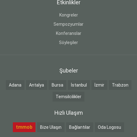
Etkinlikler
Kongreler
Sempozyumlar
Konferanslar
Söyleşiler
Şubeler
Adana
Antalya
Bursa
İstanbul
İzmir
Trabzon
Temsilcilikler
Hızlı Ulaşım
tmmob
Bize Ulaşın
Bağlantılar
Oda Logosu