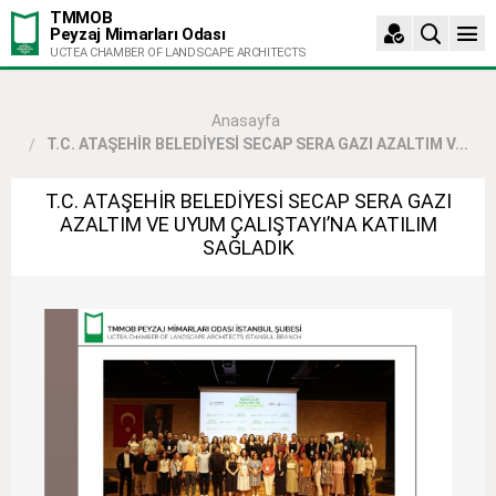
TMMOB
Peyzaj Mimarları Odası
UCTEA CHAMBER OF LANDSCAPE ARCHITECTS
Anasayfa
T.C. ATAŞEHİR BELEDİYESİ SECAP SERA GAZI AZALTIM V...
T.C. ATAŞEHİR BELEDİYESİ SECAP SERA GAZI
AZALTIM VE UYUM ÇALIŞTAYI’NA KATILIM
SAĞLADIK