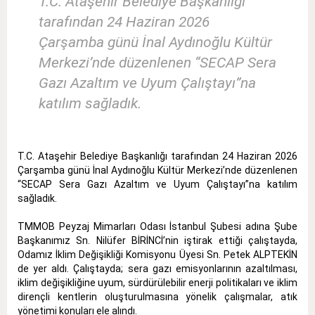
T.C. Ataşehir Belediye Başkanlığı
tarafından 24 Haziran 2026
Çarşamba günü İnal Aydınoğlu Kültür
Merkezi’nde düzenlenen “SECAP Sera
Gazı Azaltım ve Uyum Çalıştayı”na
katılım sağladık.
T.C. Ataşehir Belediye Başkanlığı tarafından 24 Haziran 2026
Çarşamba günü İnal Aydınoğlu Kültür Merkezi’nde düzenlenen
“SECAP Sera Gazı Azaltım ve Uyum Çalıştayı”na katılım
sağladık.
TMMOB Peyzaj Mimarları Odası İstanbul Şubesi adına Şube
Başkanımız Sn. Nilüfer BİRİNCİ’nin iştirak ettiği çalıştayda,
Odamız İklim Değişikliği Komisyonu Üyesi Sn. Petek ALPTEKİN
de yer aldı. Çalıştayda; sera gazı emisyonlarının azaltılması,
iklim değişikliğine uyum, sürdürülebilir enerji politikaları ve iklim
dirençli kentlerin oluşturulmasına yönelik çalışmalar, atık
yönetimi konuları ele alındı.