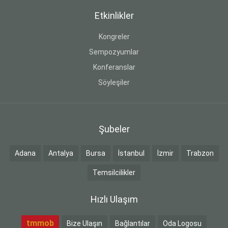
Etkinlikler
Kongreler
Sempozyumlar
Konferanslar
Söyleşiler
Şubeler
Adana
Antalya
Bursa
İstanbul
İzmir
Trabzon
Temsilcilikler
Hızlı Ulaşım
tmmob
Bize Ulaşın
Bağlantılar
Oda Logosu