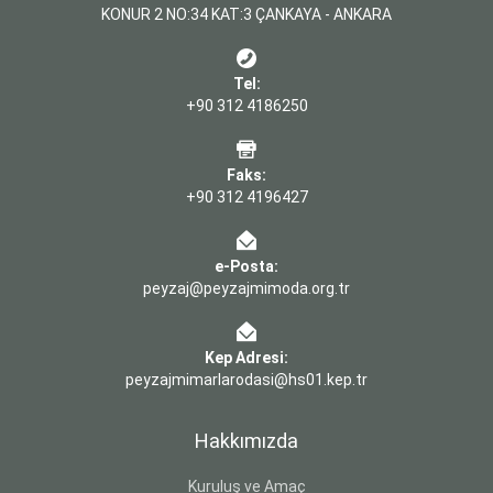
KONUR 2 NO:34 KAT:3 ÇANKAYA - ANKARA
Tel:
+90 312 4186250
Faks:
+90 312 4196427
e-Posta:
peyzaj@peyzajmimoda.org.tr
Kep Adresi:
peyzajmimarlarodasi@hs01.kep.tr
Hakkımızda
Kuruluş ve Amaç