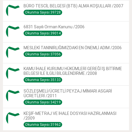
BÜRO TESCİL BELGESİ (BTB) ALMA KOŞULLARI /2007
Okunma Sayısı:39728
6831 Sayılı Orman Kanunu /2006
Okunma Sayısı:39014
MESLEKİ TANINIRLIĞIMIZDAKİ EN ÖNEMLİ ADIM /2006
Okunma Sayısı:37056
KAMU İHALE KURUMU HÜKÜMLERİ GEREĞİ İŞ BİTİRME
BELGESİ İLE İLGİLİ BİLGİLENDİRME /2008
Okunma Sayısı:35133
SÖZLEŞMELİ/ÜCRETLİ PEYZAJ MİMARI ASGARİ
ÜCRETLERİ /2011
Okunma Sayısı:34219
KEŞİF-METRAJ VE İHALE DOSYASI HAZIRLANMASI
/2009
Okunma Sayısı:31962