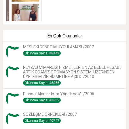
En Çok Okunanlar
MESLEKİ DENETİM UYGULAMASI /2007
Okunma Sayısı:48449
PEYZAJ MİMARLIĞI HİZMETLERİ EN AZ BEDEL HESABI,
ARTIK ODAMIZ OTOMASYON SİSTEMİ ÜZERİNDEN
ÜYELERİMİZİN HİZMETİNE AÇILDI /2010
Okunma Sayısı:46065
Plansız Alanlar Imar Yönetmeliği /2006
Okunma Sayısı:43859
SÖZLEŞME ÖRNEKLERİ /2007
Okunma Sayısı:40747