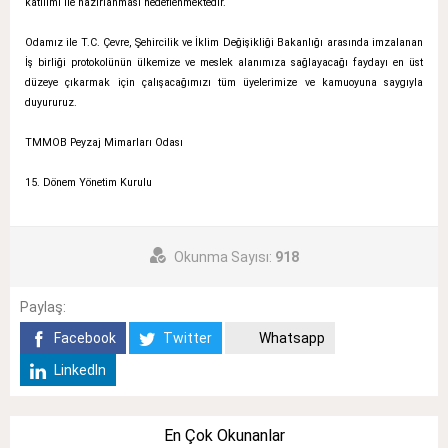
katılımı ile hazırlanması hedeflenmektedir.
Odamız ile T.C. Çevre, Şehircilik ve İklim Değişikliği Bakanlığı arasında imzalanan
İş birliği protokolünün ülkemize ve meslek alanımıza sağlayacağı faydayı en üst
düzeye çıkarmak için çalışacağımızı tüm üyelerimize ve kamuoyuna saygıyla
duyururuz.
TMMOB Peyzaj Mimarları Odası
15. Dönem Yönetim Kurulu
Okunma Sayısı:
918
Paylaş:
Facebook
Twitter
Whatsapp
LinkedIn
En Çok Okunanlar