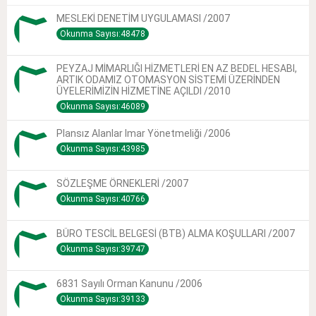
MESLEKİ DENETİM UYGULAMASI /2007
Okunma Sayısı:48478
PEYZAJ MİMARLIĞI HİZMETLERİ EN AZ BEDEL HESABI,
ARTIK ODAMIZ OTOMASYON SİSTEMİ ÜZERİNDEN
ÜYELERİMİZİN HİZMETİNE AÇILDI /2010
Okunma Sayısı:46089
Plansız Alanlar Imar Yönetmeliği /2006
Okunma Sayısı:43985
SÖZLEŞME ÖRNEKLERİ /2007
Okunma Sayısı:40766
BÜRO TESCİL BELGESİ (BTB) ALMA KOŞULLARI /2007
Okunma Sayısı:39747
6831 Sayılı Orman Kanunu /2006
Okunma Sayısı:39133