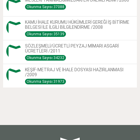
Okunma Sayısı:37088
KAMU İHALE KURUMU HÜKÜMLERİ GEREĞİ İŞ BİTİRME
BELGESİ İLE İLGİLİ BİLGİLENDİRME /2008
Okunma Sayısı:35139
SÖZLEŞMELİ/ÜCRETLİ PEYZAJ MİMARI ASGARİ
ÜCRETLERİ /2011
Okunma Sayısı:34232
KEŞİF-METRAJ VE İHALE DOSYASI HAZIRLANMASI
/2009
Okunma Sayısı:31973