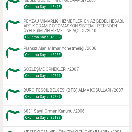
MESLEKİ DENETİM UYGULAMASI /2007
Okunma Sayısı:48478
PEYZAJ MİMARLIĞI HİZMETLERİ EN AZ BEDEL HESABI,
ARTIK ODAMIZ OTOMASYON SİSTEMİ ÜZERİNDEN
ÜYELERİMİZİN HİZMETİNE AÇILDI /2010
Okunma Sayısı:46089
Plansız Alanlar Imar Yönetmeliği /2006
Okunma Sayısı:43985
SÖZLEŞME ÖRNEKLERİ /2007
Okunma Sayısı:40766
BÜRO TESCİL BELGESİ (BTB) ALMA KOŞULLARI /2007
Okunma Sayısı:39747
6831 Sayılı Orman Kanunu /2006
Okunma Sayısı:39133
MESLEKİ TANINIRLIĞIMIZDAKİ EN ÖNEMLİ ADIM /2006