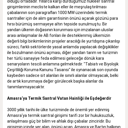
olduğu ortadadır. Yıllarca karşı durduğumuz nükleer santral
girişimlerinin mecliste kalkan eller ile meşrulaştırılması
çabalarının son paragrafları 1000 MW üzerindeki termik
santraller için de alım garantisinin önünü açarak gözünü para
hırsı bürümüş sermayeye altın tepside sunulmuştu. Bir
yandan ülkenin doğasının korunması için imzalanan uluslar
arası anlaşmalar ile AB fonları ile desteklenmiş ülkemizin
değerli bilgi birikimlerinin projeler aracılığı ile yurtdışına çıkarılışı
süreci, farklı sektörlerde yasal anlamda yapılacak değişiklikler
ile bozulmanın önünü açması, diğer yandan tarım ve turizmin
her türlü sanayiye feda edilmesi geleceğe dönük kara
senaryoların tescili anlamına gelmektedir. "Tabiatı ve Biyolojik
Çeşitliliği Koruma Kanunu Tasarısı" ile oynanacak son oyunda
kaybeden sadece sit alanları ile sınırlı alanlar olmayacak, belki
de artık korunmaya değer görülecek başka alanlar da
tanımlanmayacaktır.
Amasra‘ya Termik Santral Vatan Hainliği ile Eşdeğerdir
3000 yıllık tarihi ile ülke turizminde de önemli yer edinmiş
Amasra‘ya termik santral girişimi tarifi zor bir hukuksuzluk,
anlaşılması güç bir bilim ve ahlak dışı çabalar zinciridir. Bu
girişimin içinde yer alan, önünü açan, Amasra ve Bartın halkının