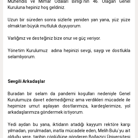
Mühendis ve Mimar Odaları Birliği`nin 46. Olağan Genel
Kuruluna hepiniz hoş geldiniz.
Uzun bir süreden sonra sizlerle yeniden yan yana, yüz yüze
olmaktan büyük mutluluk duyuyorum.
Varlığınız ve desteğiniz bize onur ve güç veriyor.
Yönetim Kurulumuz adına hepinizi sevgi, saygı ve dostlukla
selamlıyorum.
Sevgili Arkadaşlar
Buradan bir selam da pandemi koşulları nedeniyle Genel
Kurulumuza davet edemediğimiz ama verdikleri mücadele ile
hepimize umut aşılayan dostlarımıza, kardeşlerimize, yol
arkadaşlarımıza göndermek istiyorum.
Yedi aydan bu yana, iktidarın atadığı kayyum rektöre karşı
yılmadan, yorulmadan, inatla mücadele eden, Melih Bulu`yu ait
olduğu yere, tarihin çöplüğüne gönderen Boğaziçi Üniversitesi