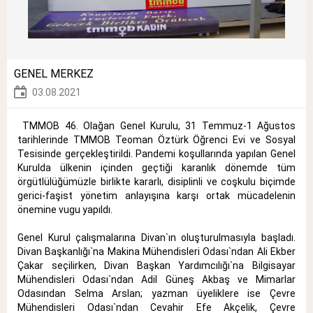
GENEL MERKEZ
03.08.2021
TMMOB 46. Olağan Genel Kurulu, 31 Temmuz-1 Ağustos
tarihlerinde TMMOB Teoman Öztürk Öğrenci Evi ve Sosyal
Tesisinde gerçekleştirildi. Pandemi koşullarında yapılan Genel
Kurulda ülkenin içinden geçtiği karanlık dönemde tüm
örgütlülüğümüzle birlikte kararlı, disiplinli ve coşkulu biçimde
gerici-faşist yönetim anlayışına karşı ortak mücadelenin
önemine vugu yapıldı.
Genel Kurul çalışmalarına Divan`ın oluşturulmasıyla başladı.
Divan Başkanlığı`na Makina Mühendisleri Odası`ndan Ali Ekber
Çakar seçilirken, Divan Başkan Yardımcılığı`na Bilgisayar
Mühendisleri Odası`ndan Adil Güneş Akbaş ve Mimarlar
Odasından Selma Arslan; yazman üyeliklere ise Çevre
Mühendisleri Odası`ndan Cevahir Efe Akçelik, Çevre