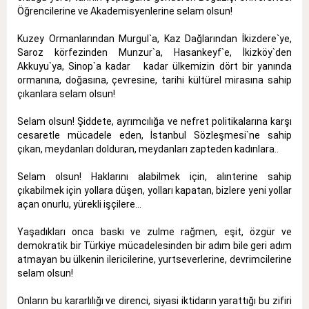
Öğrencilerine ve Akademisyenlerine selam olsun!
Kuzey Ormanlarından Murgul`a, Kaz Dağlarından İkizdere`ye,
Saroz körfezinden Munzur`a, Hasankeyf`e, İkizköy`den
Akkuyu`ya, Sinop`a kadar kadar ülkemizin dört bir yanında
ormanına, doğasına, çevresine, tarihi kültürel mirasına sahip
çıkanlara selam olsun!
Selam olsun! Şiddete, ayrımcılığa ve nefret politikalarına karşı
cesaretle mücadele eden, İstanbul Sözleşmesi`ne sahip
çıkan, meydanları dolduran, meydanları zapteden kadınlara..
Selam olsun! Haklarını alabilmek için, alınterine sahip
çıkabilmek için yollara düşen, yolları kapatan, bizlere yeni yollar
açan onurlu, yürekli işçilere...
Yaşadıkları onca baskı ve zulme rağmen, eşit, özgür ve
demokratik bir Türkiye mücadelesinden bir adım bile geri adım
atmayan bu ülkenin ilericilerine, yurtseverlerine, devrimcilerine
selam olsun!
Onların bu kararlılığı ve direnci, siyasi iktidarın yarattığı bu zifiri