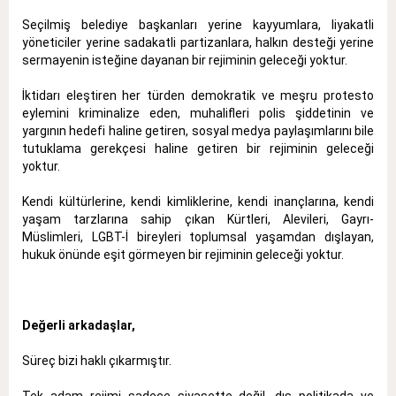
Seçilmiş belediye başkanları yerine kayyumlara, liyakatli
yöneticiler yerine sadakatli partizanlara, halkın desteği yerine
sermayenin isteğine dayanan bir rejiminin geleceği yoktur.
İktidarı eleştiren her türden demokratik ve meşru protesto
eylemini kriminalize eden, muhalifleri polis şiddetinin ve
yargının hedefi haline getiren, sosyal medya paylaşımlarını bile
tutuklama gerekçesi haline getiren bir rejiminin geleceği
yoktur.
Kendi kültürlerine, kendi kimliklerine, kendi inançlarına, kendi
yaşam tarzlarına sahip çıkan Kürtleri, Alevileri, Gayrı-
Müslimleri, LGBT-İ bireyleri toplumsal yaşamdan dışlayan,
hukuk önünde eşit görmeyen bir rejiminin geleceği yoktur.
Değerli arkadaşlar,
Süreç bizi haklı çıkarmıştır.
Tek adam rejimi sadece siyasette değil, dış politikada ve