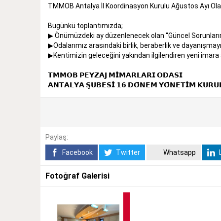
TMMOB Antalya İl Koordinasyon Kurulu Ağustos Ayı Olağ
Bugünkü toplantımızda;
▶ Önümüzdeki ay düzenlenecek olan “Güncel Sorunlarımız 
▶Odalarımız arasındaki birlik, beraberlik ve dayanışmayı 
▶Kentimizin geleceğini yakından ilgilendiren yeni imara 
𝗧𝗠𝗠𝗢𝗕 𝗣𝗘𝗬𝗭𝗔𝗝 𝗠𝗜̇𝗠𝗔𝗥𝗟𝗔𝗥𝗜 𝗢𝗗𝗔𝗦𝗜
𝗔𝗡𝗧𝗔𝗟𝗬𝗔 𝗦̧𝗨𝗕𝗘𝗦𝗜̇ 𝟭𝟲.𝗗𝗢̈𝗡𝗘𝗠 𝗬𝗢̈𝗡𝗘𝗧𝗜̇𝗠 𝗞𝗨𝗥𝗨
Paylaş:
Facebook
Twitter
Whatsapp
L
Fotoğraf Galerisi