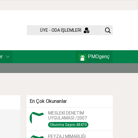
ÜYE - ODA İŞLEMLERİ
er
PMOgenç
En Çok Okunanlar
MESLEKİ DENETİM
UYGULAMASI /2007
Okunma Sayısı:48470
PEYZAJ MİMARLIĞI