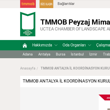
tmmob
Bağlantılar
TMMOB
Peyzaj Mimar
UCTEA CHAMBER OF LANDSCAPE 
Hakkımızda
Oda Organları
Çalışma
Adana
Antalya
Bursa
İstanbul
İzmir
Tra
TMMOB ANTALYA İL KOORDİNASYON KURUL
Anasayfa
TMMOB ANTALYA İL KOORDİNASYON KURUL