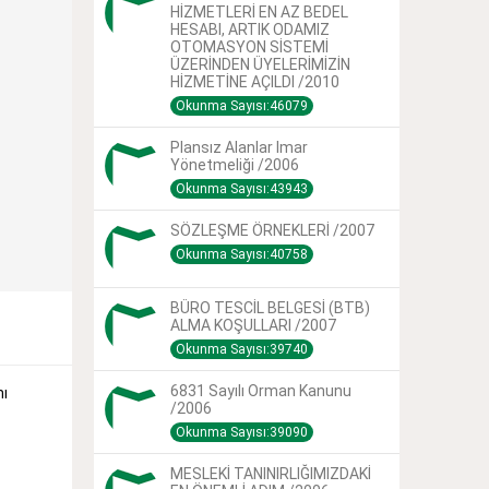
HİZMETLERİ EN AZ BEDEL
HESABI, ARTIK ODAMIZ
OTOMASYON SİSTEMİ
ÜZERİNDEN ÜYELERİMİZİN
HİZMETİNE AÇILDI /2010
Okunma Sayısı:46079
Plansız Alanlar Imar
Yönetmeliği /2006
Okunma Sayısı:43943
SÖZLEŞME ÖRNEKLERİ /2007
Okunma Sayısı:40758
BÜRO TESCİL BELGESİ (BTB)
ALMA KOŞULLARI /2007
Okunma Sayısı:39740
6831 Sayılı Orman Kanunu
nı
/2006
Okunma Sayısı:39090
MESLEKİ TANINIRLIĞIMIZDAKİ