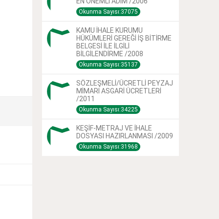
EN ÖNEMLİ ADIM /2006
Okunma Sayısı:37075
KAMU İHALE KURUMU
HÜKÜMLERİ GEREĞİ İŞ BİTİRME
BELGESİ İLE İLGİLİ
BİLGİLENDİRME /2008
Okunma Sayısı:35137
SÖZLEŞMELİ/ÜCRETLİ PEYZAJ
MİMARI ASGARİ ÜCRETLERİ
/2011
Okunma Sayısı:34225
KEŞİF-METRAJ VE İHALE
DOSYASI HAZIRLANMASI /2009
Okunma Sayısı:31968