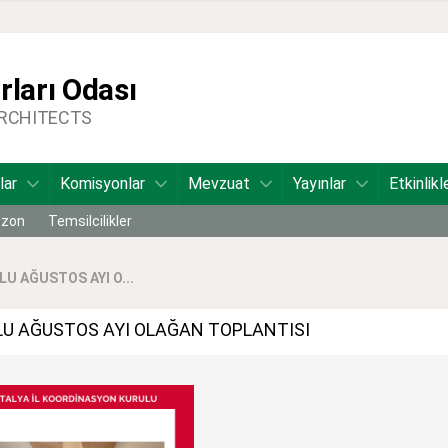
ları Odası
ARCHITECTS
lar
Komisyonlar
Mevzuat
Yayınlar
Etkinlikl
bzon
Temsilcilikler
U AĞUSTOS AYI O...
U AĞUSTOS AYI OLAĞAN TOPLANTISI