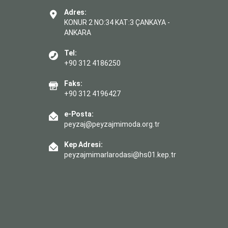
Adres:
KONUR 2 NO:34 KAT:3 ÇANKAYA -
ANKARA
Tel:
+90 312 4186250
Faks:
+90 312 4196427
e-Posta:
peyzaj@peyzajmimoda.org.tr
Kep Adresi:
peyzajmimarlarodasi@hs01.kep.tr