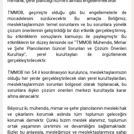
mimarlık, şehir plancılığı hizmeti alması engellenmektedir.
TMMOB, geçmişte olduğu gibi bu engellemelerle de
mücadelesini sürdürecektir. Bu amaçla Birliğimiz,
meslektaşlarımızın temel sorunlarını ve bu sorunlara yönelik
çözüm önerilerinin geliştirildiği bir dizi etkinlik gerçekleştirmiş;
bu etkinliklerin sonuçlarını kamuoyu ile paylaşmıştır. Bu
etkinliklerin bir düzey ilerisinde ise "TMMOB Mühendis, Mimar
ve Şehir Plancılarının Güncel Sorunları ve Çözüm Önerileri
Kurultayı"; yerel kurultayları ile örgütlenerek
gerçekleştirilecektir.
TMMOB`nin 54 il koordinasyon kurulunca, meslektaşlarımızın
olduğu her yerde gerçekleştirilecek olan yerel kurultaylardan,
meslektaşlarımızın sorunları bölgesel olarak toplanacak, bu
sorunlara ilişkin çözüm önerileri merkezi kurultayda karar
altına alınacaktır.
Biliyoruz ki; mühendis, mimar ve şehir plancılarının mesleki hak
ve çıkarlarını korumak aslında tüm toplumun geleceğini
korumak demektir. Çünkü bizim meslek alanımız, toplumun
ortak yaşamının üretimini ve devamlılığını sağlamaktadır.
Bizler bu anlayışla, mesleğimize ve meslektaşlarımıza sahip