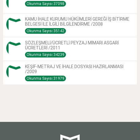
Okunma Sayısı:37098
KAMU İHALE KURUMU HÜKÜMLERİ GEREĞİ İŞ BİTİRME
BELGESİ İLE İLGİLİ BİLGİLENDİRME /2008
Okunma Sayısı:35142
SÖZLEŞMELİ/ÜCRETLİ PEYZAJ MİMARI ASGARİ
ÜCRETLERİ /2011
Okunma Sayısı:34239
KEŞİF-METRAJ VE İHALE DOSYASI HAZIRLANMASI
/2009
Okunma Sayısı:31979