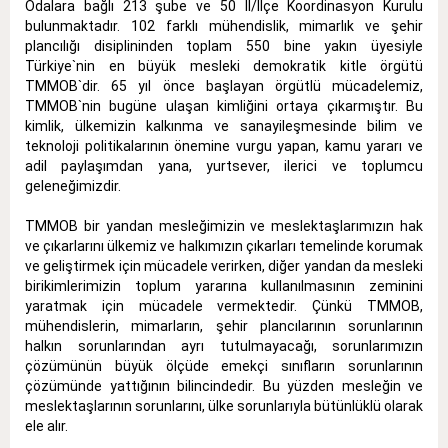
Odalara bağlı 213 şube ve 50 İl/İlçe Koordinasyon Kurulu
bulunmaktadır. 102 farklı mühendislik, mimarlık ve şehir
plancılığı disiplininden toplam 550 bine yakın üyesiyle
Türkiye`nin en büyük mesleki demokratik kitle örgütü
TMMOB`dir. 65 yıl önce başlayan örgütlü mücadelemiz,
TMMOB`nin bugüne ulaşan kimliğini ortaya çıkarmıştır. Bu
kimlik, ülkemizin kalkınma ve sanayileşmesinde bilim ve
teknoloji politikalarının önemine vurgu yapan, kamu yararı ve
adil paylaşımdan yana, yurtsever, ilerici ve toplumcu
geleneğimizdir.
TMMOB bir yandan mesleğimizin ve meslektaşlarımızın hak
ve çıkarlarını ülkemiz ve halkımızın çıkarları temelinde korumak
ve geliştirmek için mücadele verirken, diğer yandan da mesleki
birikimlerimizin toplum yararına kullanılmasının zeminini
yaratmak için mücadele vermektedir. Çünkü TMMOB,
mühendislerin, mimarların, şehir plancılarının sorunlarının
halkın sorunlarından ayrı tutulmayacağı, sorunlarımızın
çözümünün büyük ölçüde emekçi sınıfların sorunlarının
çözümünde yattığının bilincindedir. Bu yüzden mesleğin ve
meslektaşlarının sorunlarını, ülke sorunlarıyla bütünlüklü olarak
ele alır.