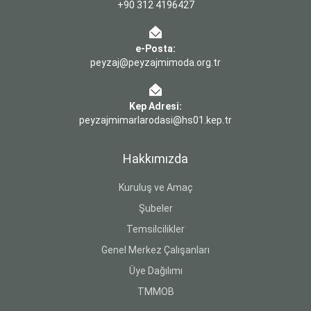
+90 312 4196427
e-Posta:
peyzaj@peyzajmimoda.org.tr
Kep Adresi:
peyzajmimarlarodasi@hs01.kep.tr
Hakkımızda
Kuruluş ve Amaç
Şubeler
Temsilcilikler
Genel Merkez Çalışanları
Üye Dağılımı
TMMOB