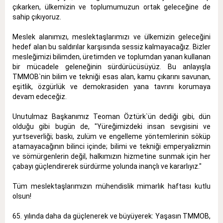
çıkarken, ülkemizin ve toplumumuzun ortak geleceğine de
sahip çıkıyoruz.
Meslek alanımızı, meslektaşlarımızı ve ülkemizin geleceğini
hedef alan bu saldırılar karşısında sessiz kalmayacağız. Bizler
mesleğimizi bilimden, üretimden ve toplumdan yanan kullanan
bir mücadele geleneğinin sürdürücüsüyüz. Bu anlayışla
TMMOB`nin bilim ve tekniği esas alan, kamu çıkarını savunan,
eşitlik, özgürlük ve demokrasiden yana tavrını korumaya
devam edeceğiz.
Unutulmaz Başkanımız Teoman Öztürk`ün dediği gibi, dün
olduğu gibi bugün de, "Yüreğimizdeki insan sevgisini ve
yurtseverliği; baskı, zulüm ve engelleme yöntemlerinin söküp
atamayacağının bilinci içinde; bilimi ve tekniği emperyalizmin
ve sömürgenlerin değil, halkımızın hizmetine sunmak için her
çabayı güçlendirerek sürdürme yolunda inançlı ve kararlıyız."
Tüm meslektaşlarımızın mühendislik mimarlık haftası kutlu
olsun!
65. yılında daha da güçlenerek ve büyüyerek: Yaşasın TMMOB,