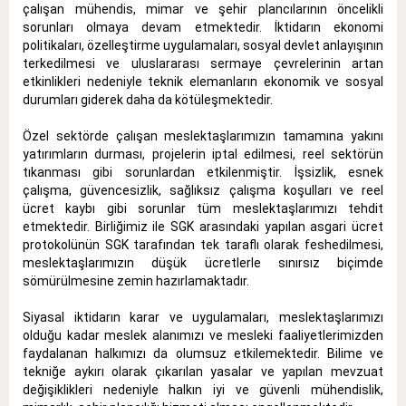
çalışan mühendis, mimar ve şehir plancılarının öncelikli
sorunları olmaya devam etmektedir. İktidarın ekonomi
politikaları, özelleştirme uygulamaları, sosyal devlet anlayışının
terkedilmesi ve uluslararası sermaye çevrelerinin artan
etkinlikleri nedeniyle teknik elemanların ekonomik ve sosyal
durumları giderek daha da kötüleşmektedir.
Özel sektörde çalışan meslektaşlarımızın tamamına yakını
yatırımların durması, projelerin iptal edilmesi, reel sektörün
tıkanması gibi sorunlardan etkilenmiştir. İşsizlik, esnek
çalışma, güvencesizlik, sağlıksız çalışma koşulları ve reel
ücret kaybı gibi sorunlar tüm meslektaşlarımızı tehdit
etmektedir. Birliğimiz ile SGK arasındaki yapılan asgari ücret
protokolünün SGK tarafından tek taraflı olarak feshedilmesi,
meslektaşlarımızın düşük ücretlerle sınırsız biçimde
sömürülmesine zemin hazırlamaktadır.
Siyasal iktidarın karar ve uygulamaları, meslektaşlarımızı
olduğu kadar meslek alanımızı ve mesleki faaliyetlerimizden
faydalanan halkımızı da olumsuz etkilemektedir. Bilime ve
tekniğe aykırı olarak çıkarılan yasalar ve yapılan mevzuat
değişiklikleri nedeniyle halkın iyi ve güvenli mühendislik,