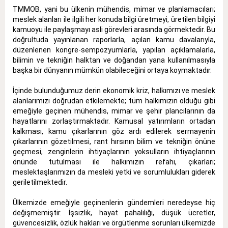
TMMOB, yani bu ülkenin mühendis, mimar ve planlamacıları;
meslek alanları ile ilgili her konuda bilgi üretmeyi, üretilen bilgiyi
kamuoyu ile paylaşmayı asli görevleri arasında görmektedir. Bu
doğrultuda yayınlanan raporlarla, açılan kamu davalarıyla,
düzenlenen kongre-sempozyumlarla, yapılan açıklamalarla,
bilimin ve tekniğin halktan ve doğandan yana kullanılmasıyla
başka bir dünyanın mümkün olabileceğini ortaya koymaktadır.
İçinde bulunduğumuz derin ekonomik kriz, halkımızı ve meslek
alanlarımızı doğrudan etkilemekte; tüm halkımızın olduğu gibi
emeğiyle geçinen mühendis, mimar ve şehir plancılarının da
hayatlarını zorlaştırmaktadır. Kamusal yatırımların ortadan
kalkması, kamu çıkarlarının göz ardı edilerek sermayenin
çıkarlarının gözetilmesi, rant hırsının bilim ve tekniğin önüne
geçmesi, zenginlerin ihtiyaçlarının yoksulların ihtiyaçlarının
önünde tutulması ile halkımızın refahı, çıkarları;
meslektaşlarımızın da mesleki yetki ve sorumlulukları giderek
geriletilmektedir.
Ülkemizde emeğiyle geçinenlerin gündemleri neredeyse hiç
değişmemiştir. İşsizlik, hayat pahalılığı, düşük ücretler,
güvencesizlik, özlük hakları ve örgütlenme sorunları ülkemizde