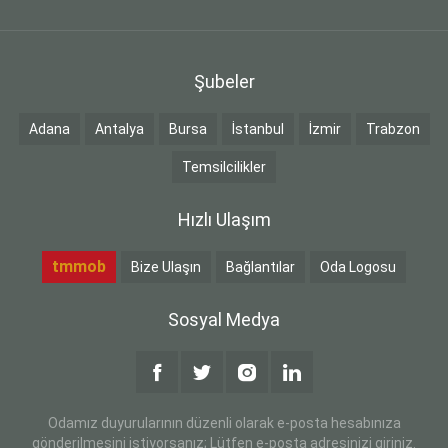
Şubeler
Adana
Antalya
Bursa
İstanbul
İzmir
Trabzon
Temsilcilikler
Hızlı Ulaşım
tmmob
Bize Ulaşın
Bağlantılar
Oda Logosu
Sosyal Medya
Odamız duyurularının düzenli olarak e-posta hesabınıza
gönderilmesini istiyorsanız; Lütfen e-posta adresinizi giriniz.