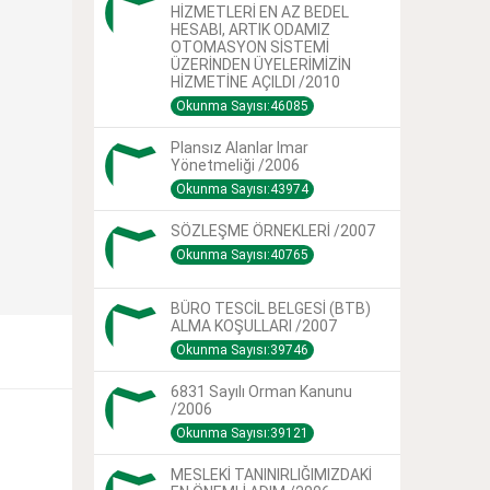
HİZMETLERİ EN AZ BEDEL
HESABI, ARTIK ODAMIZ
OTOMASYON SİSTEMİ
ÜZERİNDEN ÜYELERİMİZİN
HİZMETİNE AÇILDI /2010
Okunma Sayısı:46085
Plansız Alanlar Imar
Yönetmeliği /2006
Okunma Sayısı:43974
SÖZLEŞME ÖRNEKLERİ /2007
Okunma Sayısı:40765
BÜRO TESCİL BELGESİ (BTB)
ALMA KOŞULLARI /2007
Okunma Sayısı:39746
6831 Sayılı Orman Kanunu
/2006
Okunma Sayısı:39121
MESLEKİ TANINIRLIĞIMIZDAKİ