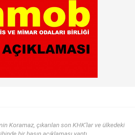
 Koramaz, çıkarılan son KHK‘lar ve ülkedeki
hinde bir basın açıklaması yaptı.