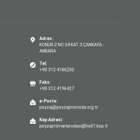
Adres:
KONUR 2 NO:34 KAT:3 ÇANKAYA -
ANKARA
Tel:
+90 312 4186250
Faks:
+90 312 4196427
e-Posta:
peyzaj@peyzajmimoda.org.tr
Kep Adresi:
peyzajmimarlarodasi@hs01.kep.tr