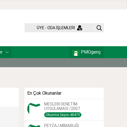
ÜYE - ODA İŞLEMLERİ
er
PMOgenç
En Çok Okunanlar
MESLEKİ DENETİM
UYGULAMASI /2007
Okunma Sayısı:48475
PEYZAJ MİMARLIĞI