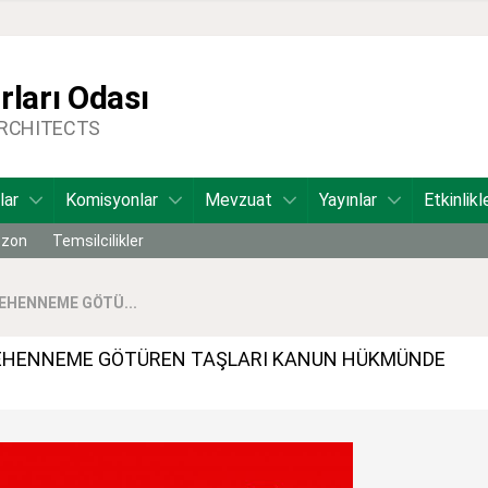
ları Odası
ARCHITECTS
lar
Komisyonlar
Mevzuat
Yayınlar
Etkinlikl
bzon
Temsilcilikler
CEHENNEME GÖTÜ...
 CEHENNEME GÖTÜREN TAŞLARI KANUN HÜKMÜNDE