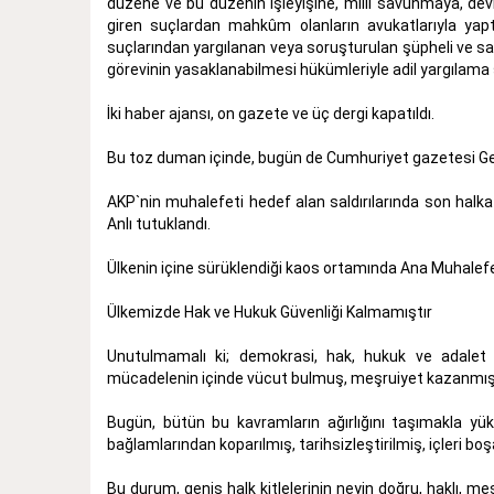
düzene ve bu düzenin işleyişine, milli savunmaya, dev
giren suçlardan mahkûm olanların avukatlarıyla yaptı
suçlarından yargılanan veya soruşturulan şüpheli ve sa
görevinin yasaklanabilmesi hükümleriyle adil yargılama 
İki haber ajansı, on gazete ve üç dergi kapatıldı.
Bu toz duman içinde, bugün de Cumhuriyet gazetesi Gene
AKP`nin muhalefeti hedef alan saldırılarında son halka
Anlı tutuklandı.
Ülkenin içine sürüklendiği kaos ortamında Ana Muhalefet
Ülkemizde Hak ve Hukuk Güvenliği Kalmamıştır
Unutulmamalı ki; demokrasi, hak, hukuk ve adalet g
mücadelenin içinde vücut bulmuş, meşruiyet kazanmış 
Bugün, bütün bu kavramların ağırlığını taşımakla yü
bağlamlarından koparılmış, tarihsizleştirilmiş, içleri boşa
Bu durum, geniş halk kitlelerinin neyin doğru, haklı,