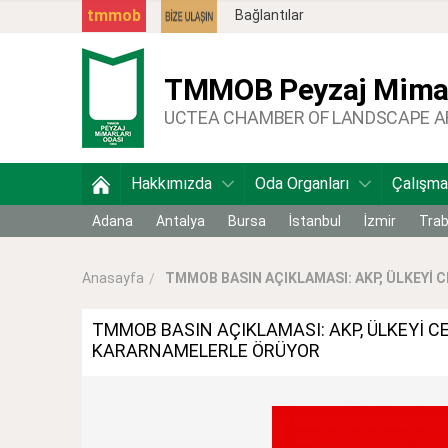
tmmob
Bağlantılar
TMMOB
Peyzaj Mimar
UCTEA CHAMBER OF LANDSCAPE 
Hakkımızda
Oda Organları
Çalışma
Adana
Antalya
Bursa
İstanbul
İzmir
Tra
TMMOB BASIN AÇIKLAMASI: AKP, ÜLKEYİ 
Anasayfa
TMMOB BASIN AÇIKLAMASI: AKP, ÜLKEYİ
KARARNAMELERLE ÖRÜYOR