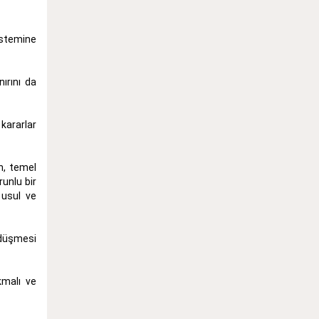
istemine
ırını da
kararlar
n, temel
unlu bir
 usul ve
 düşmesi
kmalı ve