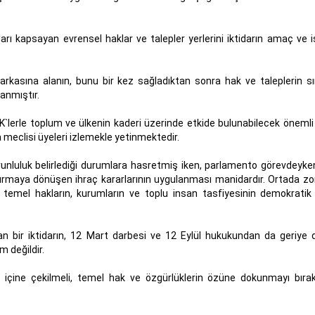
rı kapsayan evrensel haklar ve talepler yerlerini iktidarın amaç ve 
arkasına alanın, bunu bir kez sağladıktan sonra hak ve taleplerin sın
yanmıştır.
erle toplum ve ülkenin kaderi üzerinde etkide bulunabilecek önemli 
eclisi üyeleri izlemekle yetinmektedir.
unluluk belirlediği durumlara hasretmiş iken, parlamento görevdeyke
dırmaya dönüşen ihraç kararlarının uygulanması manidardır. Ortada zor
temel hakların, kurumların ve toplu insan tasfiyesinin demokratik
unan bir iktidarın, 12 Mart darbesi ve 12 Eylül hukukundan da geriye
m değildir.
r içine çekilmeli, temel hak ve özgürlüklerin özüne dokunmayı bıra