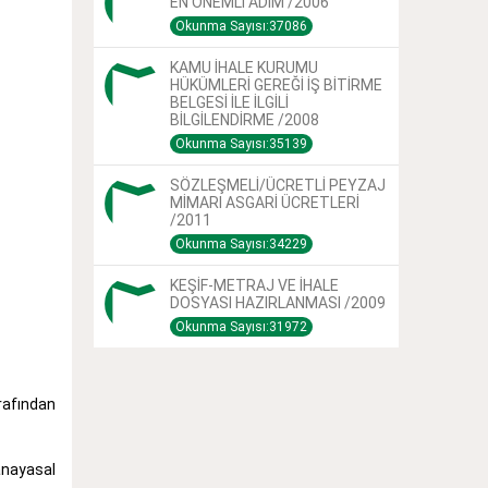
EN ÖNEMLİ ADIM /2006
Okunma Sayısı:37086
KAMU İHALE KURUMU
HÜKÜMLERİ GEREĞİ İŞ BİTİRME
BELGESİ İLE İLGİLİ
BİLGİLENDİRME /2008
Okunma Sayısı:35139
SÖZLEŞMELİ/ÜCRETLİ PEYZAJ
MİMARI ASGARİ ÜCRETLERİ
/2011
Okunma Sayısı:34229
KEŞİF-METRAJ VE İHALE
DOSYASI HAZIRLANMASI /2009
Okunma Sayısı:31972
rafından
 anayasal