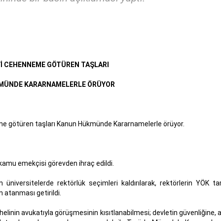
Yİ CEHENNEME GÖTÜREN TAŞLARI
MÜNDE KARARNAMELERLE ÖRÜYOR
eme götüren taşları Kanun Hükmünde Kararnamelerle örüyor.
 kamu emekçisi görevden ihraç edildi.
üniversitelerde rektörlük seçimleri kaldırılarak, rektörlerin YÖK ta
 atanması getirildi.
helinin avukatıyla görüşmesinin kısıtlanabilmesi; devletin güvenliğine,