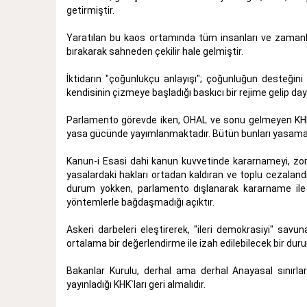
getirmiştir.
Yaratılan bu kaos ortamında tüm insanları ve zamanla
bırakarak sahneden çekilir hale gelmiştir.
İktidarın "çoğunlukçu anlayışı"; çoğunluğun desteğini 
kendisinin çizmeye başladığı baskıcı bir rejime gelip da
Parlamento görevde iken, OHAL ve sonu gelmeyen KHK`l
yasa gücünde yayımlanmaktadır. Bütün bunları yasama m
Kanun-i Esasi dahi kanun kuvvetinde kararnameyi, zor
yasalardaki hakları ortadan kaldıran ve toplu cezalan
durum yokken, parlamento dışlanarak kararname ile 
yöntemlerle bağdaşmadığı açıktır.
Askeri darbeleri eleştirerek, "ileri demokrasiyi" sav
ortalama bir değerlendirme ile izah edilebilecek bir duru
Bakanlar Kurulu, derhal ama derhal Anayasal sınırla
yayınladığı KHK`ları geri almalıdır.