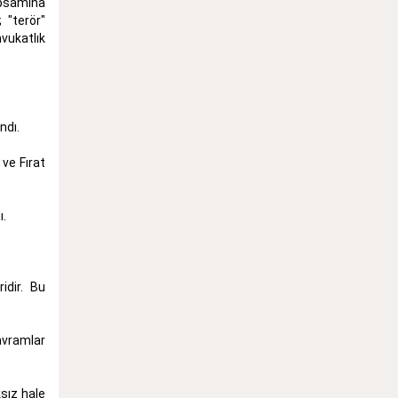
apsamına
 "terör"
vukatlık
ndı.
ve Fırat
ı.
idir. Bu
avramlar
sız hale