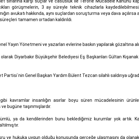
let sırlarına karşı suçlar ve casusluk ile Terörle Mücadele Kanunu k
kları görüşmelerin, 3 ay süreyle teknik cihazlarla kaydedilebilmesi;
nığın avukatı hakkında, aynı suçlardan soruşturma veya dava açılırsa a
süreçleri tamamen ortadan kaldırıldı.
l Yayın Yönetmeni ve yazarları evlerine baskın yapılarak gözaltına alı
 olarak Diyarbakır Büyükşehir Belediyesi Eş Başkanları Gültan Kışanak 
 Partisi`nin Genel Başkan Yardım Bülent Tezcan silahlı saldırıya uğrad
ibi kavramlar insanlığın asırlar boyu süren mücadelesinin ürünler
ve bugüne taşınmışlardır.
kümlü, ya da kendilerinden bunu beklediğimiz kurumlar yok artık. K
ltılmıştır.
 meşru ve hukuka uygun olduğu konusunda gerçeğe ulaşmasını da olanak