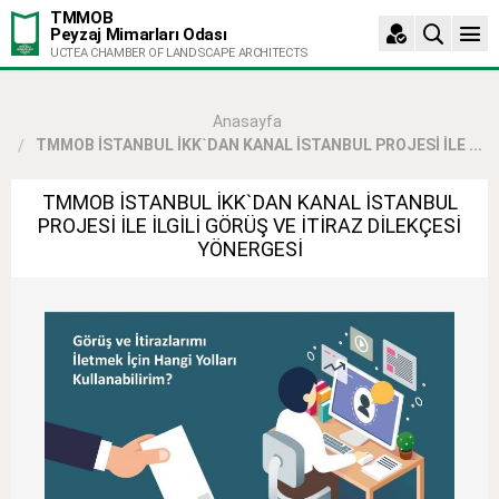
TMMOB
Peyzaj Mimarları Odası
UCTEA CHAMBER OF LANDSCAPE ARCHITECTS
Anasayfa
TMMOB İSTANBUL İKK`DAN KANAL İSTANBUL PROJESİ İLE ...
TMMOB İSTANBUL İKK`DAN KANAL İSTANBUL
PROJESİ İLE İLGİLİ GÖRÜŞ VE İTİRAZ DİLEKÇESİ
YÖNERGESİ