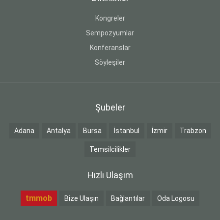
Kongreler
Sempozyumlar
Konferanslar
Söyleşiler
Şubeler
Adana
Antalya
Bursa
İstanbul
İzmir
Trabzon
Temsilcilikler
Hızlı Ulaşım
tmmob
Bize Ulaşın
Bağlantılar
Oda Logosu