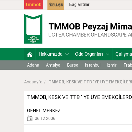
tmmob
Bağlantılar
TMMOB
Peyzaj Mimar
UCTEA CHAMBER OF LANDSCAPE 
Hakkımızda
Oda Organları
Çalışma
Adana
Antalya
Bursa
İstanbul
İzmir
Tra
TMMOB, KESK VE TTB ' YE ÜYE EMEKÇİLERD
Anasayfa
TMMOB, KESK VE TTB ' YE ÜYE EMEKÇİLERD
GENEL MERKEZ
06.12.2006