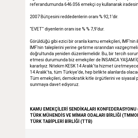
referandumunda 646.056 emekçi oy kullanarak iradesini
2007 Bütçesini reddedenlerin oranı % 92,1‘dir.
"EVET" diyenlerin oranı ise % % 7,9‘dur.
Görüldüğü gibi ezici bir oranla kamu emekçileri, IMF‘nin i
IMF‘nin taleplerini yerine getirme ısrarından vazgeçmeli
doğrultunda yeniden düzenlemelidir. Bu, bir tercih soru
etmesi durumunda biz emekçiler de İNSANCA YAŞAM 
kararlıyız. Nitekim KESK 14 Aralık‘ta hizmet üretmeyecek
14 Aralık‘ta, tüm Türkiye‘de, hep birlikte alanlarda olaca
Tüm emekçileri, demokratik kitle örgütlerini ve siyasal
sunmaya davet ediyoruz.
KAMU EMEKÇİLERİ SENDİKALARI KONFEDERASYONU 
TÜRK MÜHENDİS VE MİMAR ODALARI BİRLİĞİ (TMMO
TÜRK TABİPLERİ BİRLİĞİ (TTB)