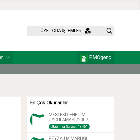
ÜYE - ODA İŞLEMLERİ
er
PMOgenç
En Çok Okunanlar
MESLEKİ DENETİM
UYGULAMASI /2007
Okunma Sayısı:48461
PEYZAJ MİMARLIĞI