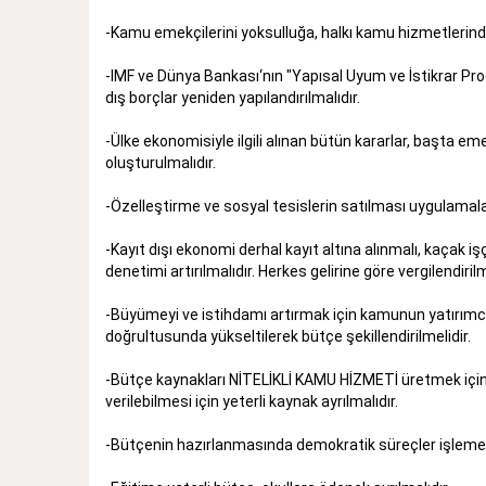
-Kamu emekçilerini yoksulluğa, halkı kamu hizmetlerinde
-IMF ve Dünya Bankası‘nın "Yapısal Uyum ve İstikrar Progr
dış borçlar yeniden yapılandırılmalıdır.
-Ülke ekonomisiyle ilgili alınan bütün kararlar, başta e
oluşturulmalıdır.
-Özelleştirme ve sosyal tesislerin satılması uygulamalar
-Kayıt dışı ekonomi derhal kayıt altına alınmalı, kaçak işç
denetimi artırılmalıdır. Herkes gelirine göre vergilendirilm
-Büyümeyi ve istihdamı artırmak için kamunun yatırımcı 
doğrultusunda yükseltilerek bütçe şekillendirilmelidir.
-Bütçe kaynakları NİTELİKLİ KAMU HİZMETİ üretmek için kul
verilebilmesi için yeterli kaynak ayrılmalıdır.
-Bütçenin hazırlanmasında demokratik süreçler işlemeli, 