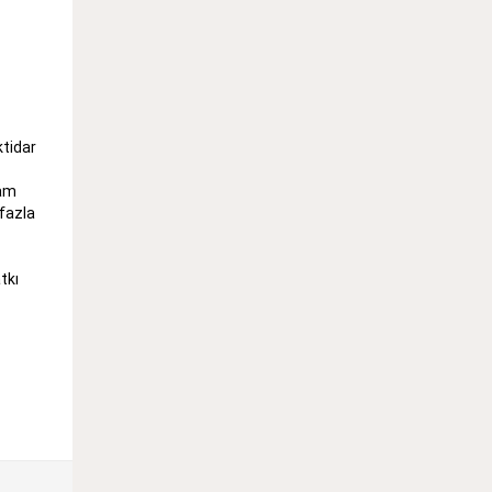
ktidar
vam
fazla
tkı