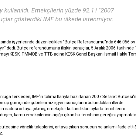
ullanıldı. Emekçilerin yüzde 92.1'i "2007
uçlar gösterdiki IMF bu ülkede istenmiyor.
asında işyerlerinde düzenledikleri "Bütçe Referandumu"nda 646.056 oy
ayır" dedi. Bütçe referandumuna ilişkin sonuçlar, 5 Aralık 2006 tarihin
ıklamayı KESK, TMMOB ve TTB adına KESK Genel Başkanı İsmail Hakkı To
luğa terk eden, IMF‘in talimatlarıyla hazırlanan 2007 Sefalet Bütçesi‘n
ç gün içinde şubelerimiz işyeri sonuçlarını bulundukları illerde
 iradesi ortaya çıkmış, emekçiler kullandıkları oylarla tercihlerini
düşen, kamu emekçilerinin açığa çıkan bu tercihinin gereğini yapmaktır
tçesine yönelik taleplerini, ortaya çıkan sonucun ne anlam ifade ettiğ
z.