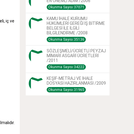
EN ÖNEMLİ ADIM /2006
Okunma Sayısı:37071
KAMU İHALE KURUMU
i, iç ve
HÜKÜMLERİ GEREĞİ İŞ BİTİRME
BELGESİ İLE İLGİLİ
BİLGİLENDİRME /2008
Okunma Sayısı:35136
SÖZLEŞMELİ/ÜCRETLİ PEYZAJ
MİMARI ASGARİ ÜCRETLERİ
/2011
Okunma Sayısı:34222
KEŞİF-METRAJ VE İHALE
DOSYASI HAZIRLANMASI /2009
Okunma Sayısı:31965
malıdır.