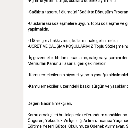
-Eğitime yeterli bütçe, okullara ödenek ayrılmalıdır.
-Sağlıkta tasarruf ölümdür! "Sağlıkta Dönüşüm Progra
-Uluslararası sözleşmelere uygun, toplu sözleşme ve gr
yapılmalıdır.
-TİS ve grev hakkı vardır, kullanılır hale getirilmelidir.
-ÜCRET VE ÇALIŞMA KOŞULLARIMIZ Toplu Sözleşme huku
-İş güvenceli istihdamı esas alan, çalışma yaşamını dem
Memurları Kanunu Tasarısı geri çekilmelidir.
-Kamu emekçilerinin siyaset yapma yasağı kaldırılmalıdı
-Kamu emekçileri üzerindeki baskı, sürgün ve yasaklar d
Değerli Basın Emekçileri,
Kamu emekçileri bu taleplerle referandum sandıklarına gi
Öngören, Yoksulluk Ve İşsizliği Artıran, İnsanca Yaşanac
Eğitime Yeterli Bütçe, Okulumuza Ödenek Ayırmayan, Sa