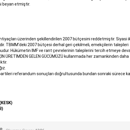
 beyan etmiştir.
htiyaçları üzerinden şekillendirilen 2007 bütçesini reddetmiştir. Siyasi i
dir. TBMM‘deki 2007 bütçesi derhal geri çekilmeli, emekçilerin talepleri
nudur. Hükümetin IMF ve rant çevrelerinin taleplerini tercih etmeye de
İÇİN ÜRETİMDEN GELEN GÜCÜMÜZÜ kullanmada her zamankinden daha 
tir.
ğız.
 partileri referandum sonuçları doğrultusunda bundan sonraki sürece ka
(KESK)
B)