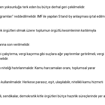
n yoksunluğa terk eden bu bütçe derhal geri çekilmelidir.
amları" reddedilmelidir. IMF ile yapılan Stand-by anlaşması iptal edilmel
mek örgütleri olmak üzere toplumun örgütlü kesimlerinin katılımıyla
ına son verilmelidir.
i çalıştırma, vergi kaçırma gibi suçlara ağır yaptırımlar getirilmeli, vergi
elidir.
niteliği hatırlanmalıdır. Kamu harcamaları oranı, toplumsal yarar
lanılmalıdır. Herkese parasız, eşit, ulaşılabilir, nitelikli kamu hizmeti
sendikalar, demokratik kitle örgütleri bütçe hazırlık süreçlerinde yer al