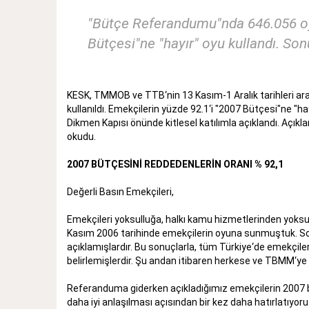
"Bütçe Referandumu"nda 646.056 oy k
Bütçesi"ne "hayır" oyu kullandı. Son
KESK, TMMOB ve TTB‘nin 13 Kasım-1 Aralık tarihleri ar
kullanıldı. Emekçilerin yüzde 92.1‘i "2007 Bütçesi"ne "h
Dikmen Kapısı önünde kitlesel katılımla açıklandı. Aç
okudu.
2007 BÜTÇESİNİ REDDEDENLERİN ORANI % 92,1
Değerli Basın Emekçileri,
Emekçileri yoksulluğa, halkı kamu hizmetlerinden yoksun
Kasım 2006 tarihinde emekçilerin oyuna sunmuştuk. Son ü
açıklamışlardır. Bu sonuçlarla, tüm Türkiye‘de emekçilerin
belirlemişlerdir. Şu andan itibaren herkese ve TBMM‘ye 
Referanduma giderken açıkladığımız emekçilerin 2007 bü
daha iyi anlaşılması açısından bir kez daha hatırlatıyoru