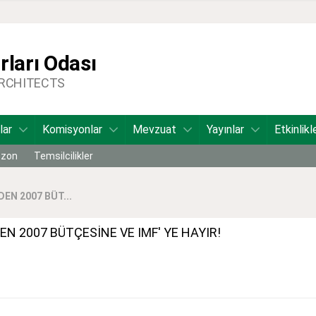
ları Odası
ARCHITECTS
lar
Komisyonlar
Mevzuat
Yayınlar
Etkinlikl
bzon
Temsilcilikler
EN 2007 BÜT...
EN 2007 BÜTÇESİNE VE IMF' YE HAYIR!