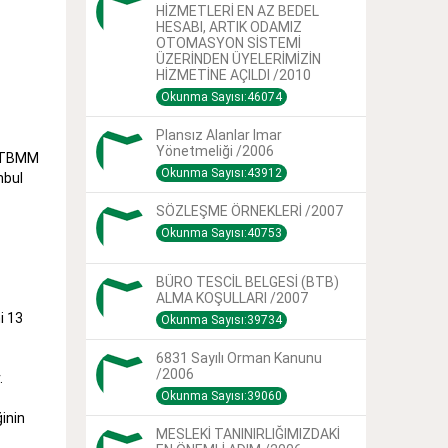
HİZMETLERİ EN AZ BEDEL
HESABI, ARTIK ODAMIZ
OTOMASYON SİSTEMİ
ÜZERİNDEN ÜYELERİMİZİN
HİZMETİNE AÇILDI /2010
Okunma Sayısı:46074
Plansız Alanlar Imar
Yönetmeliği /2006
de TBMM
Okunma Sayısı:43912
mbul
SÖZLEŞME ÖRNEKLERİ /2007
Okunma Sayısı:40753
BÜRO TESCİL BELGESİ (BTB)
ALMA KOŞULLARI /2007
i 13
Okunma Sayısı:39734
6831 Sayılı Orman Kanunu
/2006
.
Okunma Sayısı:39060
inin
MESLEKİ TANINIRLIĞIMIZDAKİ