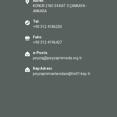
Adres:
KONUR 2 NO:34 KAT:3 ÇANKAYA -
ANKARA
Tel:
+90 312 4186250
Faks:
+90 312 4196427
e-Posta:
peyzaj@peyzajmimoda.org.tr
Kep Adresi:
peyzajmimarlarodasi@hs01.kep.tr