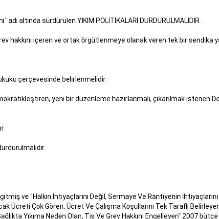
mı" adı altında sürdürülen YIKIM POLİTİKALARI DURDURULMALIDIR.
ev hakkını içeren ve ortak örgütlenmeye olanak veren tek bir sendika 
ku çerçevesinde belirlenmelidir.
okratikleştiren, yeni bir düzenleme hazırlanmalı, çıkarılmak istenen D
r.
urdurulmalıdır.
tmiş ve "Halkın İhtiyaçlarını Değil, Sermaye Ve Rantiyenin İhtiyaçlarını
ak Ücreti Çok Gören, Ücret Ve Çalışma Koşullarını Tek Taraflı Belirleyen
ğlıkta Yıkıma Neden Olan, Tis Ve Grev Hakkını Engelleyen" 2007 bütçe