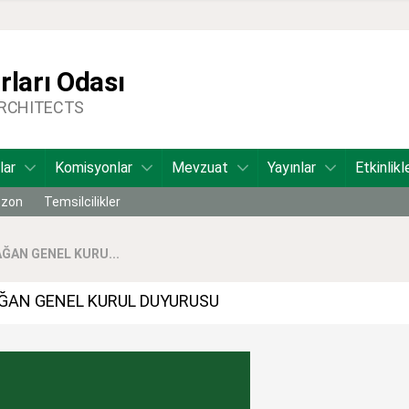
ları Odası
ARCHITECTS
lar
Komisyonlar
Mevzuat
Yayınlar
Etkinlikl
bzon
Temsilcilikler
ĞAN GENEL KURU...
AĞAN GENEL KURUL DUYURUSU