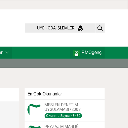
ÜYE - ODA İŞLEMLERİ
er
PMOgenç
En Çok Okunanlar
MESLEKİ DENETİM
UYGULAMASI /2007
Okunma Sayısı:48432
PEYZAJ MİMARLIĞI