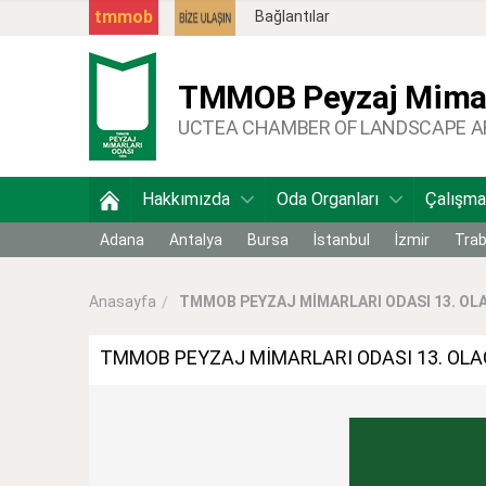
tmmob
Bağlantılar
TMMOB
Peyzaj Mimar
UCTEA CHAMBER OF LANDSCAPE 
Hakkımızda
Oda Organları
Çalışma
Adana
Antalya
Bursa
İstanbul
İzmir
Tra
TMMOB PEYZAJ MİMARLARI ODASI 13. OLA
Anasayfa
TMMOB PEYZAJ MİMARLARI ODASI 13. OL