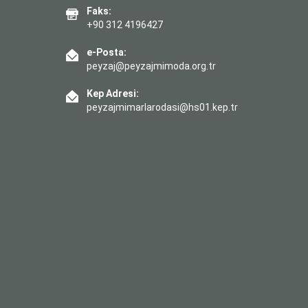
Faks:
+90 312 4196427
e-Posta:
peyzaj@peyzajmimoda.org.tr
Kep Adresi:
peyzajmimarlarodasi@hs01.kep.tr