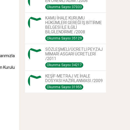
EN ÖNEMLİ ADIM /2006
Okunma Sayısı:37033
KAMU İHALE KURUMU
HÜKÜMLERİ GEREĞİ İŞ BİTİRME
BELGESİ İLE İLGİLİ
BİLGİLENDİRME /2008
Okunma Sayısı:35129
SÖZLEŞMELİ/ÜCRETLİ PEYZAJ
MİMARI ASGARİ ÜCRETLERİ
larımızla
/2011
Okunma Sayısı:34217
m Kurulu
KEŞİF-METRAJ VE İHALE
DOSYASI HAZIRLANMASI /2009
Okunma Sayısı:31955