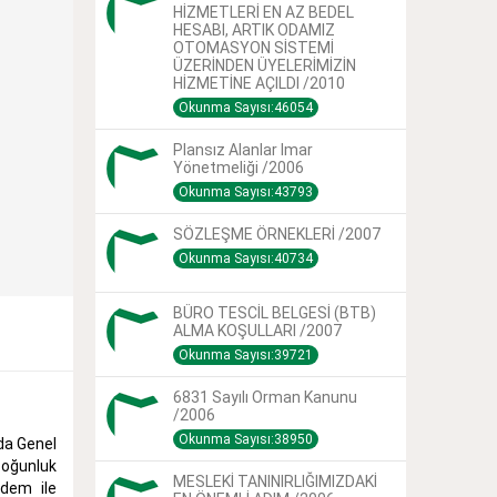
HİZMETLERİ EN AZ BEDEL
HESABI, ARTIK ODAMIZ
OTOMASYON SİSTEMİ
ÜZERİNDEN ÜYELERİMİZİN
HİZMETİNE AÇILDI /2010
Okunma Sayısı:46054
Plansız Alanlar Imar
Yönetmeliği /2006
Okunma Sayısı:43793
SÖZLEŞME ÖRNEKLERİ /2007
Okunma Sayısı:40734
BÜRO TESCİL BELGESİ (BTB)
ALMA KOŞULLARI /2007
Okunma Sayısı:39721
6831 Sayılı Orman Kanunu
/2006
Okunma Sayısı:38950
da Genel
çoğunluk
MESLEKİ TANINIRLIĞIMIZDAKİ
ndem ile