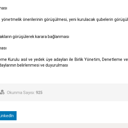
ması
ni yönetmelik önerilerinin görüşülmesi, yeni kurulacak şubelerin görüşü
slakların görüşülerek karara bağlanması
ması
me Kurulu asıl ve yedek üye adayları ile Birlik Yönetim, Denetleme v
adaylarının belirlenmesi ve duyurulması
Okunma Sayısı:
925
inkedIn