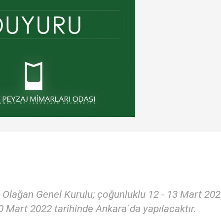
Olağan Genel Kurulu; çoğunluklu 12 - 13 Mart 20
0 Mart 2022 tarihinde Ankara`da yapılacaktır.