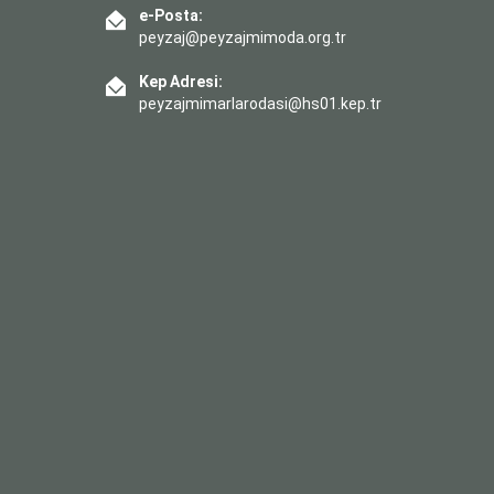
e-Posta:
peyzaj@peyzajmimoda.org.tr
Kep Adresi:
peyzajmimarlarodasi@hs01.kep.tr