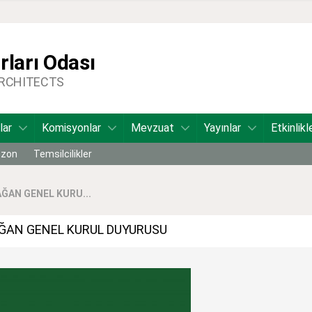
ları Odası
ARCHITECTS
lar
Komisyonlar
Mevzuat
Yayınlar
Etkinlikl
bzon
Temsilcilikler
ĞAN GENEL KURU...
AĞAN GENEL KURUL DUYURUSU