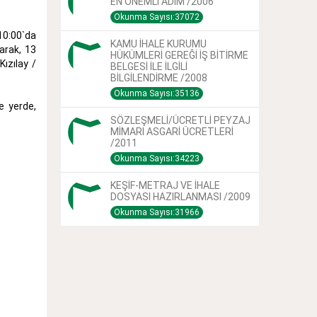
EN ÖNEMLİ ADIM /2006
Okunma Sayısı:37072
10:00`da
KAMU İHALE KURUMU
arak, 13
HÜKÜMLERİ GEREĞİ İŞ BİTİRME
ızılay /
BELGESİ İLE İLGİLİ
BİLGİLENDİRME /2008
Okunma Sayısı:35136
e yerde,
SÖZLEŞMELİ/ÜCRETLİ PEYZAJ
MİMARI ASGARİ ÜCRETLERİ
/2011
Okunma Sayısı:34223
KEŞİF-METRAJ VE İHALE
DOSYASI HAZIRLANMASI /2009
Okunma Sayısı:31966