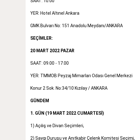
SAAT: 10.00
YER: Hotel Altınel Ankara
GMK Bulvarı No: 151 Anadolu Meydanı/ANKARA
SEÇİMLER:
20 MART 2022 PAZAR
SAAT: 09.00 - 17.00
YER: TMMOB Peyzaj Mimarları Odası Genel Merkezi
Konur 2 Sok. No:34/10 Kızılay / ANKARA
GÜNDEM
1. GÜN (19 MART 2022 CUMARTESİ)
1) Açılış ve Divan Seçimleri,
2) Saygı Duruşu ve Anıtkabir Çelenk Komitesi Seçimi,