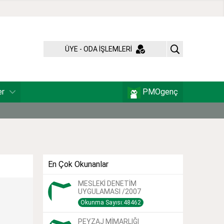
ÜYE - ODA İŞLEMLERİ
er
PMOgenç
En Çok Okunanlar
MESLEKİ DENETİM
UYGULAMASI /2007
Okunma Sayısı:48462
PEYZAJ MİMARLIĞI