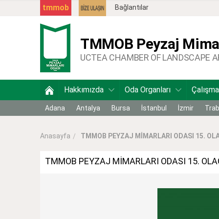
tmmob
Bağlantılar
TMMOB
Peyzaj Mimar
UCTEA CHAMBER OF LANDSCAPE 
Hakkımızda
Oda Organları
Çalışma
Adana
Antalya
Bursa
İstanbul
İzmir
Tra
TMMOB PEYZAJ MİMARLARI ODASI 15. OLA
Anasayfa
TMMOB PEYZAJ MİMARLARI ODASI 15. OL