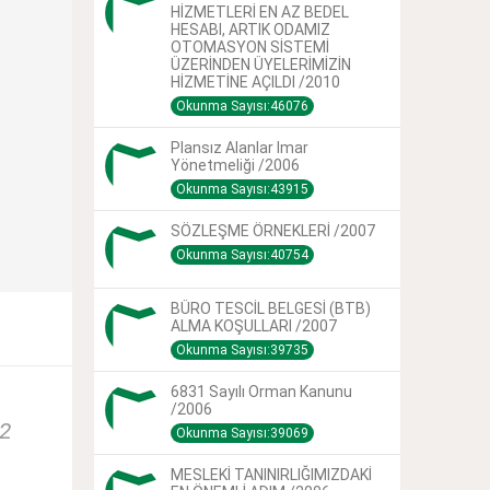
HİZMETLERİ EN AZ BEDEL
HESABI, ARTIK ODAMIZ
OTOMASYON SİSTEMİ
ÜZERİNDEN ÜYELERİMİZİN
HİZMETİNE AÇILDI /2010
Okunma Sayısı:46076
Plansız Alanlar Imar
Yönetmeliği /2006
Okunma Sayısı:43915
SÖZLEŞME ÖRNEKLERİ /2007
Okunma Sayısı:40754
BÜRO TESCİL BELGESİ (BTB)
ALMA KOŞULLARI /2007
Okunma Sayısı:39735
6831 Sayılı Orman Kanunu
/2006
22
Okunma Sayısı:39069
MESLEKİ TANINIRLIĞIMIZDAKİ