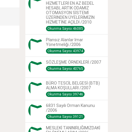
HİZMETLERİ EN AZ BEDEL
HESABI, ARTIK ODAMIZ
OTOMASYON SİSTEMİ
ÜZERİNDEN ÜYELERİMİZİN
HİZMETİNE AÇILDI /2010
Okunma Sayısı:46085
Plansız Alanlar Imar
Yönetmeliği /2006
Okunma Sayısı:43974
SÖZLEŞME ÖRNEKLERİ /2007
Okunma Sayısı:40765
BÜRO TESCİL BELGESİ (BTB)
ALMA KOŞULLARI /2007
Okunma Sayısı:39746
6831 Sayılı Orman Kanunu
/2006
Okunma Sayısı:39121
MESLEKİ TANINIRLIĞIMIZDAKİ