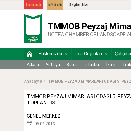
tmmob
Bağlantılar
TMMOB
Peyzaj Mimar
UCTEA CHAMBER OF LANDSCAPE 
Hakkımızda
Oda Organları
Çalışma
Adana
Antalya
Bursa
İstanbul
İzmir
Tra
TMMOB PEYZAJ MİMARLARI ODASI 5. PEYZA
Anasayfa
TMMOB PEYZAJ MİMARLARI ODASI 5. PEYZA
TOPLANTISI
GENEL MERKEZ
05.06.2013