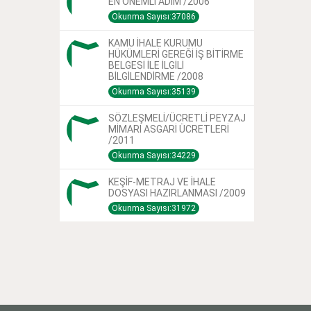
EN ÖNEMLİ ADIM /2006
Okunma Sayısı:37086
KAMU İHALE KURUMU
HÜKÜMLERİ GEREĞİ İŞ BİTİRME
BELGESİ İLE İLGİLİ
BİLGİLENDİRME /2008
Okunma Sayısı:35139
SÖZLEŞMELİ/ÜCRETLİ PEYZAJ
MİMARI ASGARİ ÜCRETLERİ
/2011
Okunma Sayısı:34229
KEŞİF-METRAJ VE İHALE
DOSYASI HAZIRLANMASI /2009
Okunma Sayısı:31972