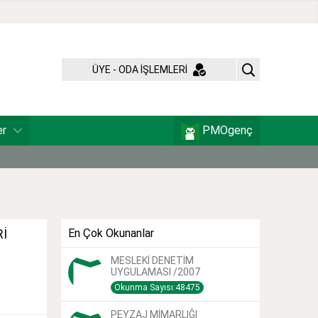
ÜYE - ODA İŞLEMLERİ
er
PMOgenç
Rİ
En Çok Okunanlar
MESLEKİ DENETİM
UYGULAMASI /2007
Okunma Sayısı:48475
PEYZAJ MİMARLIĞI