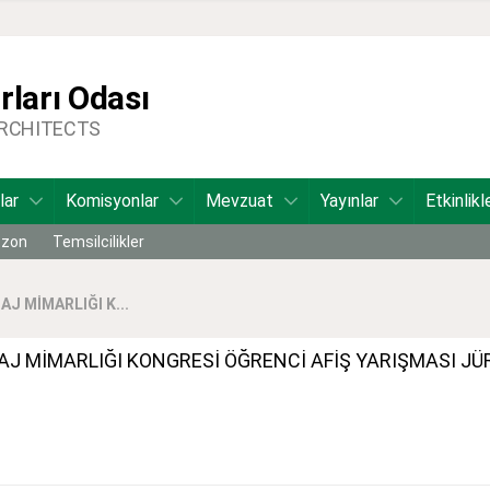
ları Odası
ARCHITECTS
lar
Komisyonlar
Mevzuat
Yayınlar
Etkinlikl
bzon
Temsilcilikler
J MİMARLIĞI K...
J MİMARLIĞI KONGRESİ ÖĞRENCİ AFİŞ YARIŞMASI JÜ