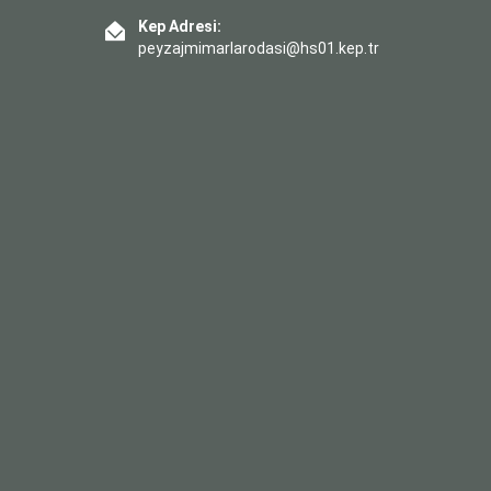
Kep Adresi:
peyzajmimarlarodasi@hs01.kep.tr