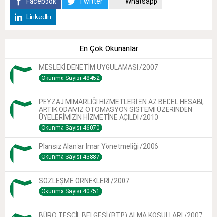
Facebook
Twitter
Whatsapp
LinkedIn
En Çok Okunanlar
MESLEKİ DENETİM UYGULAMASI /2007
Okunma Sayısı:48452
PEYZAJ MİMARLIĞI HİZMETLERİ EN AZ BEDEL HESABI,
ARTIK ODAMIZ OTOMASYON SİSTEMİ ÜZERİNDEN
ÜYELERİMİZİN HİZMETİNE AÇILDI /2010
Okunma Sayısı:46070
Plansız Alanlar Imar Yönetmeliği /2006
Okunma Sayısı:43887
SÖZLEŞME ÖRNEKLERİ /2007
Okunma Sayısı:40751
BÜRO TESCİL BELGESİ (BTB) ALMA KOŞULLARI /2007