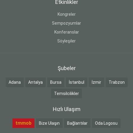
Etkinlikler
Kongreler
Sempozyumlar
Konferanslar
Söyleşiler
Şubeler
Adana
Antalya
Bursa
İstanbul
İzmir
Trabzon
Temsilcilikler
Hızlı Ulaşım
tmmob
Bize Ulaşın
Bağlantılar
Oda Logosu