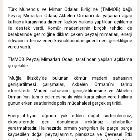
Türk Mühendis ve Mimar Odaları Birliği`ne (TMMOB) bağlı
Peyzaj Mimarları Odası, Akbelen Ormanı`nda yaşanan ağaç
katliamı karşısında direnen İkizköy halkına yaptıkları açıklama
ile destek verdi. Kömür madenlerinin birçok tehdidi de
beraberinde getirdiğine dikkat çeken peyzaj mimarları, enerji
ihtiyacının temiz enerji kaynaklarından giderilmesi gerekliliğine
vurdu yaptı.
TMMOB Peyzaj Mimarları Odası tarafından yapılan açıklama
şu şekilde:
"Muğla İkizköy`de bulunan kömür madeni sahasının
genişletilmesi çalışmaları, Akbelen Ormanı`nı tahrip
etmektedir. Maden sahasının genişletilmesine ve Akbelen
Ormanı`nın tahrip edilmesine iki yıldır karşı çıkan yöre halkına
günün erken saatlerinde polis müdahalesi gerçekleştirildi.
Enerji ihtiyacı uğruna yok edilen doğal sistemlerimiz,
ekosistemde geri dönülmesi imkânsız tahribatlar
yaratmaktadır. Halihazırda orman yangınları ile parça parça
kaybedilen doğal peyzajlarımız, plansızca ve Çevresel Etki