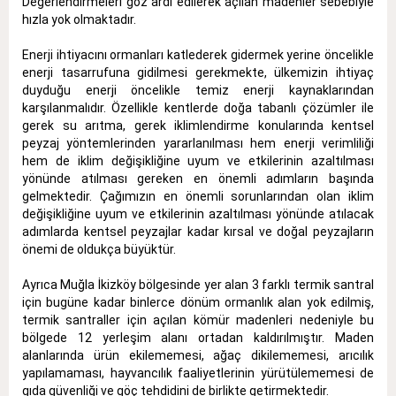
Değerlendirmeleri göz ardı edilerek açılan madenler sebebiyle
hızla yok olmaktadır.
Enerji ihtiyacını ormanları katlederek gidermek yerine öncelikle
enerji tasarrufuna gidilmesi gerekmekte, ülkemizin ihtiyaç
duyduğu enerji öncelikle temiz enerji kaynaklarından
karşılanmalıdır. Özellikle kentlerde doğa tabanlı çözümler ile
gerek su arıtma, gerek iklimlendirme konularında kentsel
peyzaj yöntemlerinden yararlanılması hem enerji verimliliği
hem de iklim değişikliğine uyum ve etkilerinin azaltılması
yönünde atılması gereken en önemli adımların başında
gelmektedir. Çağımızın en önemli sorunlarından olan iklim
değişikliğine uyum ve etkilerinin azaltılması yönünde atılacak
adımlarda kentsel peyzajlar kadar kırsal ve doğal peyzajların
önemi de oldukça büyüktür.
Ayrıca Muğla İkizköy bölgesinde yer alan 3 farklı termik santral
için bugüne kadar binlerce dönüm ormanlık alan yok edilmiş,
termik santraller için açılan kömür madenleri nedeniyle bu
bölgede 12 yerleşim alanı ortadan kaldırılmıştır. Maden
alanlarında ürün ekilememesi, ağaç dikilememesi, arıcılık
yapılamaması, hayvancılık faaliyetlerinin yürütülememesi de
gıda güvenliği ve göç tehdidini de birlikte getirmektedir.