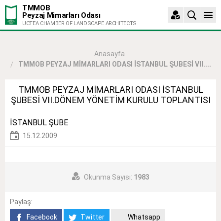
TMMOB
Peyzaj Mimarları Odası
UCTEA CHAMBER OF LANDSCAPE ARCHITECTS
Anasayfa
TMMOB PEYZAJ MİMARLARI ODASI İSTANBUL ŞUBESİ VII....
TMMOB PEYZAJ MİMARLARI ODASI İSTANBUL
ŞUBESİ VII.DÖNEM YÖNETİM KURULU TOPLANTISI
İSTANBUL ŞUBE
15.12.2009
Okunma Sayısı:
1983
Paylaş:
Facebook
Twitter
Whatsapp