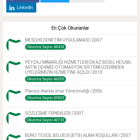
LinkedIn
En Çok Okunanlar
MESLEKİ DENETİM UYGULAMASI /2007
Okunma Sayısı:48438
PEYZAJ MİMARLIĞI HİZMETLERİ EN AZ BEDEL HESABI,
ARTIK ODAMIZ OTOMASYON SİSTEMİ ÜZERİNDEN
ÜYELERİMİZİN HİZMETİNE AÇILDI /2010
Okunma Sayısı:46055
Plansız Alanlar Imar Yönetmeliği /2006
Okunma Sayısı:43803
SÖZLEŞME ÖRNEKLERİ /2007
Okunma Sayısı:40735
BÜRO TESCİL BELGESİ (BTB) ALMA KOŞULLARI /2007