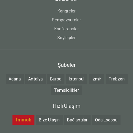
Kongreler
Sempozyumlar
Konferanslar
Söyleşiler
Şubeler
Adana
Antalya
Bursa
İstanbul
İzmir
Trabzon
Temsilcilikler
Hızlı Ulaşım
tmmob
Bize Ulaşın
Bağlantılar
Oda Logosu