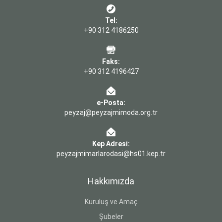
Tel:
+90 312 4186250
Faks:
+90 312 4196427
e-Posta:
peyzaj@peyzajmimoda.org.tr
Kep Adresi:
peyzajmimarlarodasi@hs01.kep.tr
Hakkımızda
Kuruluş ve Amaç
Şubeler