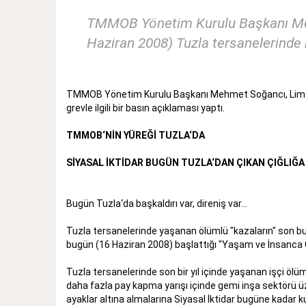
TMMOB Yönetim Kurulu Başkanı Meh
Haziran 2008) Tuzla tersanelerinde ba
TMMOB Yönetim Kurulu Başkanı Mehmet Soğancı, Limter-
grevle ilgili bir basın açıklaması yaptı.
TMMOB‘NİN YÜREĞİ TUZLA‘DA
SİYASAL İKTİDAR BUGÜN TUZLA‘DAN ÇIKAN ÇIĞLIĞA
Bugün Tuzla‘da başkaldırı var, direniş var...
Tuzla tersanelerinde yaşanan ölümlü "kazaların" son bu
bugün (16 Haziran 2008) başlattığı "Yaşam ve İnsanca Ç
Tuzla tersanelerinde son bir yıl içinde yaşanan işçi öl
daha fazla pay kapma yarışı içinde gemi inşa sektörü üzer
ayaklar altına almalarına Siyasal İktidar bugüne kadar kul