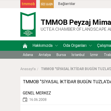
tmmob
Bağlantılar
TMMOB
Peyzaj Mimar
UCTEA CHAMBER OF LANDSCAPE 
Hakkımızda
Oda Organları
Çalışma
Adana
Antalya
Bursa
İstanbul
İzmir
Tra
TMMOB "SİYASAL İKTİDAR BUGÜN TUZLA'DA
Anasayfa
TMMOB "SİYASAL İKTİDAR BUGÜN TUZLA'DA
GENEL MERKEZ
16.06.2008