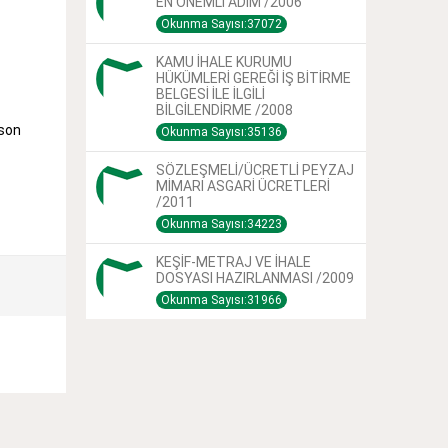
EN ÖNEMLİ ADIM /2006
Okunma Sayısı:37072
KAMU İHALE KURUMU
HÜKÜMLERİ GEREĞİ İŞ BİTİRME
BELGESİ İLE İLGİLİ
BİLGİLENDİRME /2008
 son
Okunma Sayısı:35136
SÖZLEŞMELİ/ÜCRETLİ PEYZAJ
MİMARI ASGARİ ÜCRETLERİ
/2011
Okunma Sayısı:34223
KEŞİF-METRAJ VE İHALE
DOSYASI HAZIRLANMASI /2009
Okunma Sayısı:31966