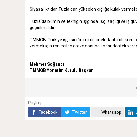
Siyasal İktidar, Tuzla‘dan yükselen çığlığa kulak vermelid
Tuzla‘da bilimin ve tekniğin ışığında, işçi sağlığı ve iş g
geçirilmelidir.
TMMOB, Türkiye işçi sınıfının mücadele tarihindeki en 
vermek için ilan edilen greve sonuna kadar destek verece
Mehmet Soğancı
TMMOB Yönetim Kurulu Başkanı
Paylaş:
Facebook
Twitter
Whatsapp
L