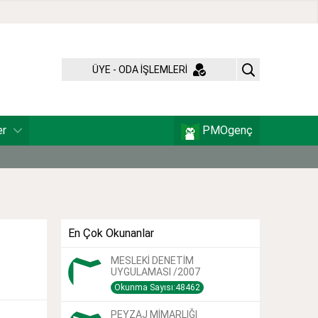
ÜYE - ODA İŞLEMLERİ
er
PMOgenç
En Çok Okunanlar
MESLEKİ DENETİM
UYGULAMASI /2007
Okunma Sayısı:48462
PEYZAJ MİMARLIĞI