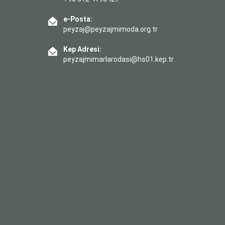
e-Posta:
peyzaj@peyzajmimoda.org.tr
Kep Adresi:
peyzajmimarlarodasi@hs01.kep.tr