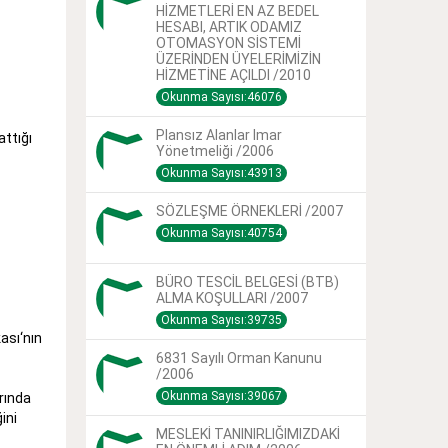
HİZMETLERİ EN AZ BEDEL
HESABI, ARTIK ODAMIZ
OTOMASYON SİSTEMİ
ÜZERİNDEN ÜYELERİMİZİN
HİZMETİNE AÇILDI /2010
Okunma Sayısı:46076
Plansız Alanlar Imar
ttığı
Yönetmeliği /2006
Okunma Sayısı:43913
SÖZLEŞME ÖRNEKLERİ /2007
Okunma Sayısı:40754
BÜRO TESCİL BELGESİ (BTB)
ALMA KOŞULLARI /2007
Okunma Sayısı:39735
ası‘nın
6831 Sayılı Orman Kanunu
/2006
Okunma Sayısı:39067
rında
ini
MESLEKİ TANINIRLIĞIMIZDAKİ