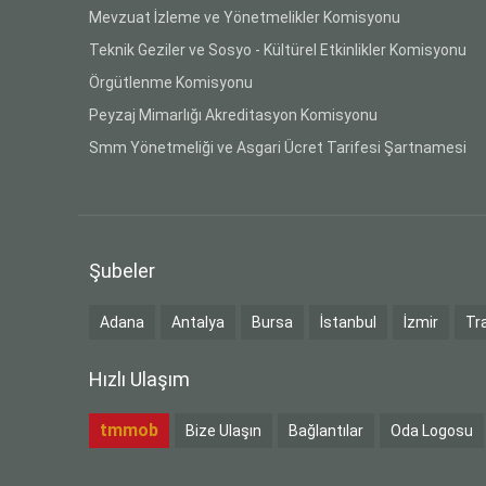
Mevzuat İzleme ve Yönetmelikler Komisyonu
Teknik Geziler ve Sosyo - Kültürel Etkinlikler Komisyonu
Örgütlenme Komisyonu
Peyzaj Mimarlığı Akreditasyon Komisyonu
Smm Yönetmeliği ve Asgari Ücret Tarifesi Şartnamesi
Şubeler
Adana
Antalya
Bursa
İstanbul
İzmir
Tr
Hızlı Ulaşım
tmmob
Bize Ulaşın
Bağlantılar
Oda Logosu