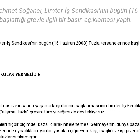
met Soğancı, Limter-İş Sendikası'nın bugün (16
şlattığı grevle ilgili bir basın açıklaması yaptı.
İş Sendikası‘nın bugün (16 Haziran 2008) Tuzla tersanelerinde başla
 KULAK VERMELİDİR
lması ve insanca yaşama koşullarının sağlanması için Limter-İş Sendik
alışma Hakkı" grevini tüm yüreğimizle destekliyoruz.
ümleri hiçbir biçimde "kaza" olarak nitelenemez. Sermayenin, dünya paza
inde oynadıkları oyunlar, yasaları çiğneyerek işçi sağlığı ve iş güvenliğ
aklarını tıkamıştır.