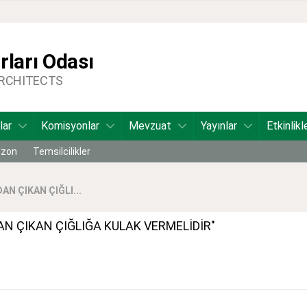
ları Odası
ARCHITECTS
lar
Komisyonlar
Mevzuat
Yayınlar
Etkinlikl
bzon
Temsilcilikler
N ÇIKAN ÇIĞLI...
N ÇIKAN ÇIĞLIĞA KULAK VERMELİDİR"