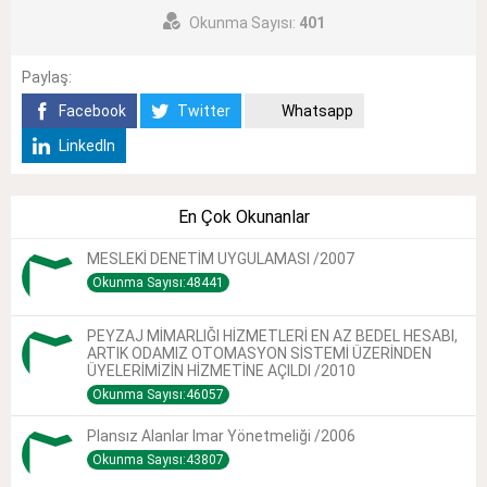
Okunma Sayısı:
401
Paylaş:
Facebook
Twitter
Whatsapp
LinkedIn
En Çok Okunanlar
MESLEKİ DENETİM UYGULAMASI /2007
Okunma Sayısı:48441
PEYZAJ MİMARLIĞI HİZMETLERİ EN AZ BEDEL HESABI,
ARTIK ODAMIZ OTOMASYON SİSTEMİ ÜZERİNDEN
ÜYELERİMİZİN HİZMETİNE AÇILDI /2010
Okunma Sayısı:46057
Plansız Alanlar Imar Yönetmeliği /2006
Okunma Sayısı:43807