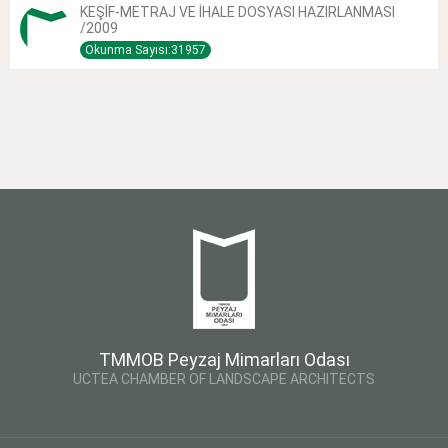
KEŞİF-METRAJ VE İHALE DOSYASI HAZIRLANMASI
/2009
Okunma Sayısı:31957
TMMOB Peyzaj Mimarları Odası
UCTEA CHAMBER OF LANDSCAPE ARCHITECTS