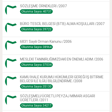
SÖZLEŞME ÖRNEKLERİ /2007
Okunma Sayısı:40737
BÜRO TESCİL BELGESİ (BTB) ALMA KOŞULLARI /2007
Okunma Sayısı:39722
6831 Sayılı Orman Kanunu /2006
Okunma Sayısı:38964
MESLEKİ TANINIRLIĞIMIZDAKİ EN ÖNEMLİ ADIM /2006
Okunma Sayısı:37034
KAMU İHALE KURUMU HÜKÜMLERİ GEREĞİ İŞ BİTİRME
BELGESİ İLE İLGİLİ BİLGİLENDİRME /2008
Okunma Sayısı:35130
SÖZLEŞMELİ/ÜCRETLİ PEYZAJ MİMARI ASGARİ
ÜCRETLERİ /2011
Okunma Sayısı:34217