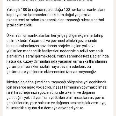
Yaklaşık 100 bin ağacın bulunduğu 100 hektar ormanlık alanı
kapsayan ve İşkencedere`deki tüm doğal yaşamı ve
ekosistemi ortadan kaldıracak olan taşocağı ruhsatı derhal
iptal edilmelidir.
Ülkemizin ormanlık alanları her yıl çeşitli gerekçelerle tahrip
edilmektedir. Yaşamsal ve çevresel etkileri göz önünde
bulundurulmaksızın hazırlanan projeler, açılan yollar ve
yürütülen madencilik faaliyetleri nedeniyle nitelikli ormanlık
alanlarımız zarar görmektedir. Yakın zamanda Kaz Dağları`nda,
Fatsa`da, Kuzey Ormanları`nda yaşanan orman katliamlarının
görüntüleri yürekleri sızlatmaya devam ederken, bu
görüntülere yenilerinin eklenmesine izin vermeyeceğiz.
İkizdere`de daha şimdiden, taşocağı bölgesine yol açabilmek
için binlerce ağaç yok edildi. İnşaat firmasının doymak bilmez
rant hırsı, hepimizin gözleri önünde ülkenin ve doğanın
geleceğini yok ediyor. Tüm yetkilileri bilim insanlarının, çevre
gönüllülerinin, yöre halkının ve doğanın sesine kulak vermeye,
bu insanlık suçuna dur demeye davet ediyoruz.