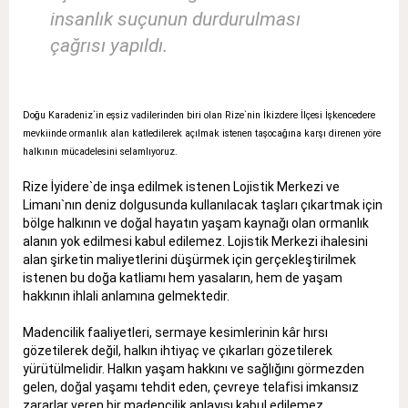
insanlık suçunun durdurulması
çağrısı yapıldı.
Doğu Karadeniz`in eşsiz vadilerinden biri olan Rize`nin İkizdere İlçesi İşkencedere
mevkiinde ormanlık alan katledilerek açılmak istenen taşocağına karşı direnen yöre
halkının mücadelesini selamlıyoruz.
Rize İyidere`de inşa edilmek istenen Lojistik Merkezi ve
Limanı`nın deniz dolgusunda kullanılacak taşları çıkartmak için
bölge halkının ve doğal hayatın yaşam kaynağı olan ormanlık
alanın yok edilmesi kabul edilemez. Lojistik Merkezi ihalesini
alan şirketin maliyetlerini düşürmek için gerçekleştirilmek
istenen bu doğa katliamı hem yasaların, hem de yaşam
hakkının ihlali anlamına gelmektedir.
Madencilik faaliyetleri, sermaye kesimlerinin kâr hırsı
gözetilerek değil, halkın ihtiyaç ve çıkarları gözetilerek
yürütülmelidir. Halkın yaşam hakkını ve sağlığını görmezden
gelen, doğal yaşamı tehdit eden, çevreye telafisi imkansız
zararlar veren bir madencilik anlayışı kabul edilemez.