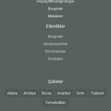
Peyzaj Mimarlığı Dergisi
Broşürler
Makaleler
Etkinlikler
Kongreler
Sempozyumlar
Konferanslar
Söyleşiler
Şubeler
Adana
Antalya
Bursa
İstanbul
İzmir
Trabzon
Temsilcilikler