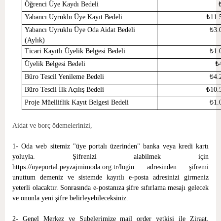
Öğrenci Üye Kaydı Bedeli
Yabancı Uyruklu Üye Kayıt Bedeli
₺
11.
Yabancı Uyruklu Üye Oda Aidat Bedeli
₺
3.
(Aylık)
Ticari Kayıtlı Üyelik Belgesi Bedeli
₺
1.
Üyelik Belgesi Bedeli
₺
Büro Tescil Yenileme Bedeli
₺
4.
Büro Tescil İlk Açılış Bedeli
₺
10.
Proje Müelliflik Kayıt Belgesi Bedeli
₺
1.
Aidat ve borç ödemelerinizi,
1- Oda web sitemiz "üye portalı üzerinden" banka veya kredi kartı
yoluyla. Şifrenizi alabilmek için
https://uyeportal.peyzajmimoda.org.tr/login
adresinden şifremi
unuttum demeniz ve sistemde kayıtlı e-posta adresinizi girmeniz
yeterli olacaktır. Sonrasında e-postanıza şifre sıfırlama mesajı gelecek
ve onunla yeni şifre belirleyebileceksiniz.
2- Genel Merkez ve Şubelerimize mail order yetkisi ile Ziraat,