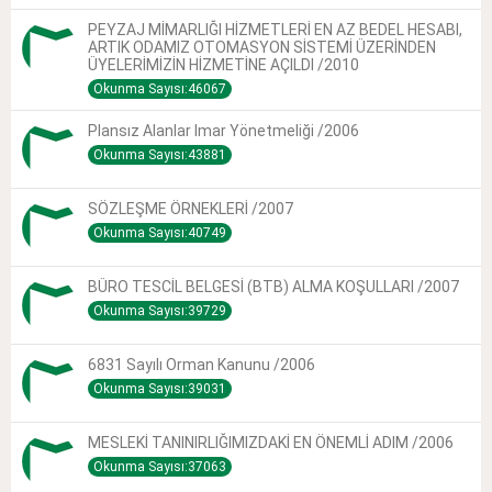
PEYZAJ MİMARLIĞI HİZMETLERİ EN AZ BEDEL HESABI,
ARTIK ODAMIZ OTOMASYON SİSTEMİ ÜZERİNDEN
ÜYELERİMİZİN HİZMETİNE AÇILDI /2010
Okunma Sayısı:46067
Plansız Alanlar Imar Yönetmeliği /2006
Okunma Sayısı:43881
SÖZLEŞME ÖRNEKLERİ /2007
Okunma Sayısı:40749
BÜRO TESCİL BELGESİ (BTB) ALMA KOŞULLARI /2007
Okunma Sayısı:39729
6831 Sayılı Orman Kanunu /2006
Okunma Sayısı:39031
MESLEKİ TANINIRLIĞIMIZDAKİ EN ÖNEMLİ ADIM /2006
Okunma Sayısı:37063