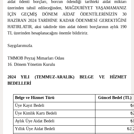
aidat ödenti borçları, borcun ödendiği tarihteki aidat miktarı
üzerinden tahsil edileceğinden, MAĞDURİYET YAŞAMAMANIZ
İÇİN GEÇMİŞ DÖNEM AİDAT ÖDENTİLERİNİZİN 30
HAZİRAN 2024 TARİHİNE KADAR ÖDENMESİ GEREKTİĞİNİ
HATIRLATIR, aksi takdirde tüm aidat ödenti borçlarının aylık 190
TL üzerinden hesaplanacağını önemle bildiririz.
Saygılarımızla.
TMMOB Peyzaj Mimarları Odası
16. Dönem Yönetim Kurulu
2024 YILI (TEMMUZ-ARALIK) BELGE VE HİZMET
BEDELLERİ
Belge ve Hizmet Türü
Güncel Bedel (TL)
Üye Kayıt Bedeli
₺
Üye Kimlik Kartı Bedeli
₺
Aylık Üye Aidat Bedeli
₺
Yıllık Üye Aidat Bedeli
₺
2.