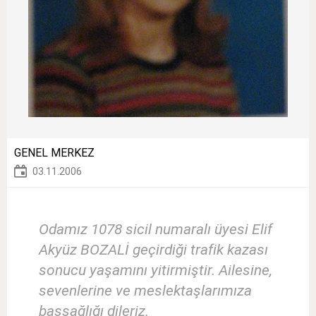
GENEL MERKEZ
03.11.2006
Odamız 1078 sicil numaralı üyesi Elif
Akyüz BOZALİ geçirdiği trafik kazası
sonucu yaşamını yitirmiştir. Ailesine,
sevenlerine ve meslektaşlarımıza
başsağlığı dileriz.