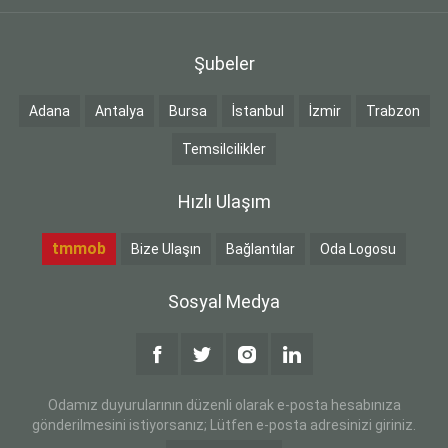
Şubeler
Adana
Antalya
Bursa
İstanbul
İzmir
Trabzon
Temsilcilikler
Hızlı Ulaşım
tmmob
Bize Ulaşın
Bağlantılar
Oda Logosu
Sosyal Medya
Odamız duyurularının düzenli olarak e-posta hesabınıza
gönderilmesini istiyorsanız; Lütfen e-posta adresinizi giriniz.