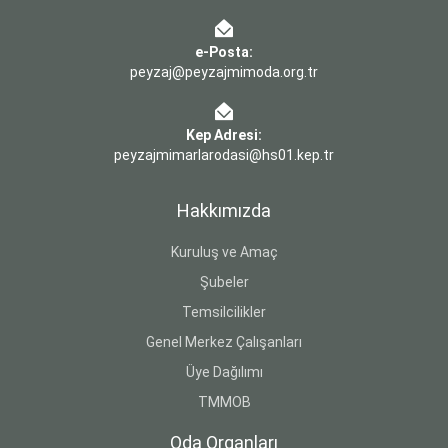
e-Posta:
peyzaj@peyzajmimoda.org.tr
Kep Adresi:
peyzajmimarlarodasi@hs01.kep.tr
Hakkımızda
Kuruluş ve Amaç
Şubeler
Temsilcilikler
Genel Merkez Çalışanları
Üye Dağılımı
TMMOB
Oda Organları