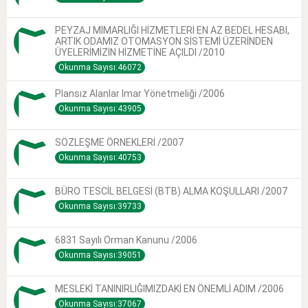
PEYZAJ MİMARLIĞI HİZMETLERİ EN AZ BEDEL HESABI,
ARTIK ODAMIZ OTOMASYON SİSTEMİ ÜZERİNDEN
ÜYELERİMİZİN HİZMETİNE AÇILDI /2010
Okunma Sayısı:46072
Plansız Alanlar Imar Yönetmeliği /2006
Okunma Sayısı:43905
SÖZLEŞME ÖRNEKLERİ /2007
Okunma Sayısı:40753
BÜRO TESCİL BELGESİ (BTB) ALMA KOŞULLARI /2007
Okunma Sayısı:39733
6831 Sayılı Orman Kanunu /2006
Okunma Sayısı:39051
MESLEKİ TANINIRLIĞIMIZDAKİ EN ÖNEMLİ ADIM /2006
Okunma Sayısı:37067