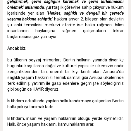
geliştirmek, çevre sağlığını korumak ve çevre kirlenmesini
önlemek" anlamında
, yurttaşlık görevine sahip çıkıyor ve hüküm
içerisinde yer alan
"
Herkes, sağlıklı ve dengeli bir çevrede
yaşama hakkına sahiptir."
hakkını arıyor. 2. bileşen olan devletin
şu anki temsilcisi merkezi otorite ise halka rağmen, bilim
insanlarının haykırışına rağmen çalışmaların tekrar
başlamasına göz yumuyor.
Ancak biz;
bu ülkenin peyzaj mimarları, Bartın halkının yanında diyor ki
;
bugünkü koşullarda doğal ve kültürel yapısı ile ülkemizin nadir
zenginliklerinden biri, önemli bir kıyı kenti olan Amasra‘da
sağlıklı yaşam hakkımızı termik santral gibi Avrupa ülkelerince
terk edilmiş yatırım ile gasp edenlere geçmişte söylediğimiz
gibi bugün de HAYIR diyoruz.
İstihdam adı altında yapılan halkı kandırmaya çalışanları Bartın
halkı çok iyi tanımaktadır.
İstihdam, insan ve yaşam haklarının olduğu yerde kıymetlidir.
Halk, önce yaşam haklarını, kamu haklarını arar.