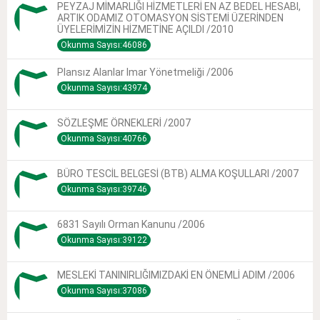
PEYZAJ MİMARLIĞI HİZMETLERİ EN AZ BEDEL HESABI,
ARTIK ODAMIZ OTOMASYON SİSTEMİ ÜZERİNDEN
ÜYELERİMİZİN HİZMETİNE AÇILDI /2010
Okunma Sayısı:46086
Plansız Alanlar Imar Yönetmeliği /2006
Okunma Sayısı:43974
SÖZLEŞME ÖRNEKLERİ /2007
Okunma Sayısı:40766
BÜRO TESCİL BELGESİ (BTB) ALMA KOŞULLARI /2007
Okunma Sayısı:39746
6831 Sayılı Orman Kanunu /2006
Okunma Sayısı:39122
MESLEKİ TANINIRLIĞIMIZDAKİ EN ÖNEMLİ ADIM /2006
Okunma Sayısı:37086