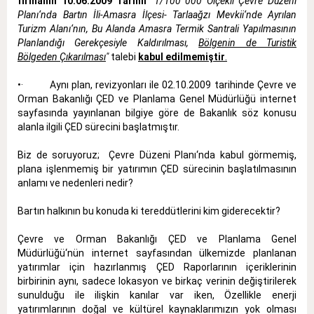
firmanın
10.06.2009 Tarihli
"1/100 000 Ölçekli Çevre Düzeni
Planı‘nda Bartın İli-Amasra İlçesi- Tarlaağzı Mevkii‘nde Ayrılan
Turizm Alanı‘nın, Bu Alanda Amasra Termik Santrali Yapılmasının
Planlandığı Gerekçesiyle Kaldırılması,
Bölgenin de Turistik
Bölgeden Çıkarılması
"
talebi
kabul edilmemiştir
.
•· Aynı plan, revizyonları ile 02.10.2009 tarihinde Çevre ve
Orman Bakanlığı ÇED ve Planlama Genel Müdürlüğü internet
sayfasında yayınlanan bilgiye göre de Bakanlık söz konusu
alanla ilgili ÇED sürecini başlatmıştır.
Biz de soruyoruz; Çevre Düzeni Planı‘nda kabul görmemiş,
plana işlenmemiş bir yatırımın ÇED sürecinin başlatılmasının
anlamı ve nedenleri nedir?
Bartın halkının bu konuda ki tereddütlerini kim giderecektir?
Çevre ve Orman Bakanlığı ÇED ve Planlama Genel
Müdürlüğü‘nün internet sayfasından ülkemizde planlanan
yatırımlar için hazırlanmış ÇED Raporlarının içeriklerinin
birbirinin aynı, sadece lokasyon ve birkaç verinin değiştirilerek
sunulduğu ile ilişkin kanılar var iken, Özellikle enerji
yatırımlarının doğal ve kültürel kaynaklarımızın yok olması