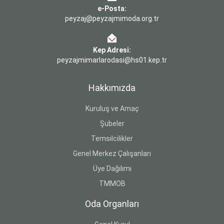
e-Posta:
peyzaj@peyzajmimoda.org.tr
Kep Adresi:
peyzajmimarlarodasi@hs01.kep.tr
Hakkımızda
Kuruluş ve Amaç
Şubeler
Temsilcilikler
Genel Merkez Çalışanları
Üye Dağılımı
TMMOB
Oda Organları