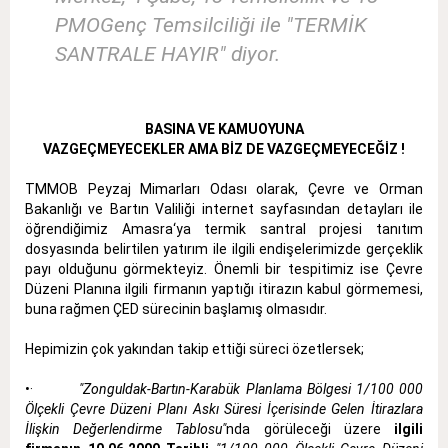
PMOGenç Temsilciliği ile "TERMİK
SANTRALE HAYIR" diyor.
BASINA VE KAMUOYUNA
VAZGEÇMEYECEKLER AMA BİZ DE VAZGEÇMEYECEĞİZ !
TMMOB Peyzaj Mimarları Odası olarak, Çevre ve Orman
Bakanlığı ve Bartın Valiliği internet sayfasından detayları ile
öğrendiğimiz Amasra‘ya termik santral projesi tanıtım
dosyasında belirtilen yatırım ile ilgili endişelerimizde gerçeklik
payı olduğunu görmekteyiz. Önemli bir tespitimiz ise Çevre
Düzeni Planına ilgili firmanın yaptığı itirazın kabul görmemesi,
buna rağmen ÇED sürecinin başlamış olmasıdır.
Hepimizin çok yakından takip ettiği süreci özetlersek;
•·
"
Zonguldak-Bartın-Karabük Planlama Bölgesi 1/100 000
Ölçekli Çevre Düzeni Planı Askı Süresi İçerisinde Gelen İtirazlara
İlişkin Değerlendirme Tablosu"
nda görüleceği üzere
ilgili