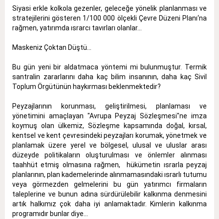
Siyasi erkle kolkola gezenler, geleceğe yönelik planlanması ve
stratejilerini gösteren 1/100 000 ölçekli Çevre Düzeni Planı‘na
rağmen, yatırımda ısrarcı tavırları olanlar...
Maskeniz Çoktan Düştü...
Bu gün yeni bir aldatmaca yöntemi mi bulunmuştur. Termik
santralin zararlarını daha kaç bilim insanının, daha kaç Sivil
Toplum Örgütünün haykırması beklenmektedir?
Peyzajlarının korunması, geliştirilmesi, planlaması ve
yönetimini amaçlayan "Avrupa Peyzaj Sözleşmesi"ne imza
koymuş olan ülkemiz, Sözleşme kapsamında doğal, kırsal,
kentsel ve kent çevresindeki peyzajları korumak, yönetmek ve
planlamak üzere yerel ve bölgesel, ulusal ve uluslar arası
düzeyde politikaların oluşturulması ve önlemler alınması
taahhüt etmiş olmasına rağmen, hükümetin ısrarla peyzaj
planlarının, plan kademelerinde alınmamasındaki ısrarlı tutumu
veya görmezden gelmelerini bu gün yatırımcı firmaların
taleplerine ve bunun adına sürdürülebilir kalkınma denmesini
artık halkımız çok daha iyi anlamaktadır. Kimlerin kalkınma
programıdır bunlar diye...