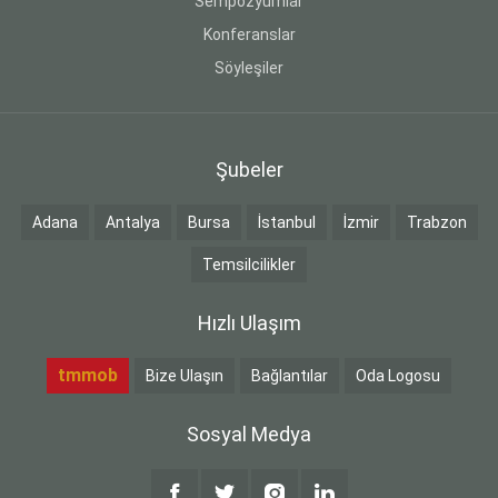
Sempozyumlar
Konferanslar
Söyleşiler
Şubeler
Adana
Antalya
Bursa
İstanbul
İzmir
Trabzon
Temsilcilikler
Hızlı Ulaşım
tmmob
Bize Ulaşın
Bağlantılar
Oda Logosu
Sosyal Medya