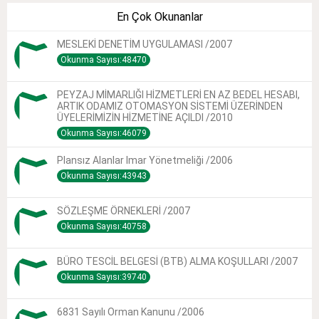
En Çok Okunanlar
MESLEKİ DENETİM UYGULAMASI /2007
Okunma Sayısı:48470
PEYZAJ MİMARLIĞI HİZMETLERİ EN AZ BEDEL HESABI,
ARTIK ODAMIZ OTOMASYON SİSTEMİ ÜZERİNDEN
ÜYELERİMİZİN HİZMETİNE AÇILDI /2010
Okunma Sayısı:46079
Plansız Alanlar Imar Yönetmeliği /2006
Okunma Sayısı:43943
SÖZLEŞME ÖRNEKLERİ /2007
Okunma Sayısı:40758
BÜRO TESCİL BELGESİ (BTB) ALMA KOŞULLARI /2007
Okunma Sayısı:39740
6831 Sayılı Orman Kanunu /2006