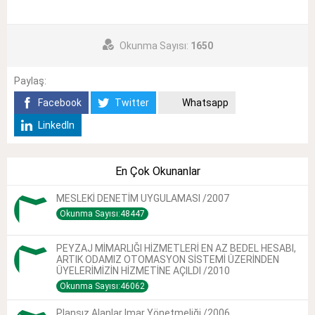
Okunma Sayısı:
1650
Paylaş:
Facebook
Twitter
Whatsapp
LinkedIn
En Çok Okunanlar
MESLEKİ DENETİM UYGULAMASI /2007
Okunma Sayısı:48447
PEYZAJ MİMARLIĞI HİZMETLERİ EN AZ BEDEL HESABI,
ARTIK ODAMIZ OTOMASYON SİSTEMİ ÜZERİNDEN
ÜYELERİMİZİN HİZMETİNE AÇILDI /2010
Okunma Sayısı:46062
Plansız Alanlar Imar Yönetmeliği /2006