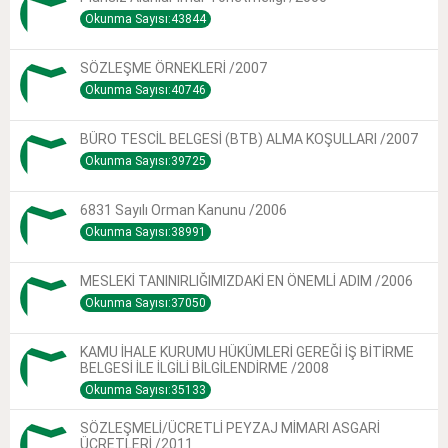
Okunma Sayısı:43844
SÖZLEŞME ÖRNEKLERİ /2007
Okunma Sayısı:40746
BÜRO TESCİL BELGESİ (BTB) ALMA KOŞULLARI /2007
Okunma Sayısı:39725
6831 Sayılı Orman Kanunu /2006
Okunma Sayısı:38991
MESLEKİ TANINIRLIĞIMIZDAKİ EN ÖNEMLİ ADIM /2006
Okunma Sayısı:37050
KAMU İHALE KURUMU HÜKÜMLERİ GEREĞİ İŞ BİTİRME
BELGESİ İLE İLGİLİ BİLGİLENDİRME /2008
Okunma Sayısı:35133
SÖZLEŞMELİ/ÜCRETLİ PEYZAJ MİMARI ASGARİ
ÜCRETLERİ /2011