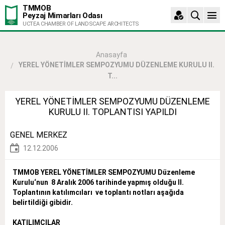
TMMOB
Peyzaj Mimarları Odası
UCTEA CHAMBER OF LANDSCAPE ARCHITECTS
Anasayfa
YEREL YÖNETİMLER SEMPOZYUMU DÜZENLEME KURULU II.
T...
YEREL YÖNETİMLER SEMPOZYUMU DÜZENLEME
KURULU II. TOPLANTISI YAPILDI
GENEL MERKEZ
12.12.2006
TMMOB YEREL YÖNETİMLER SEMPOZYUMU Düzenleme
Kurulu‘nun 8 Aralık 2006 tarihinde yapmış olduğu II.
Toplantının katılımcıları ve toplantı notları aşağıda
belirtildiği gibidir.
KATILIMCILAR