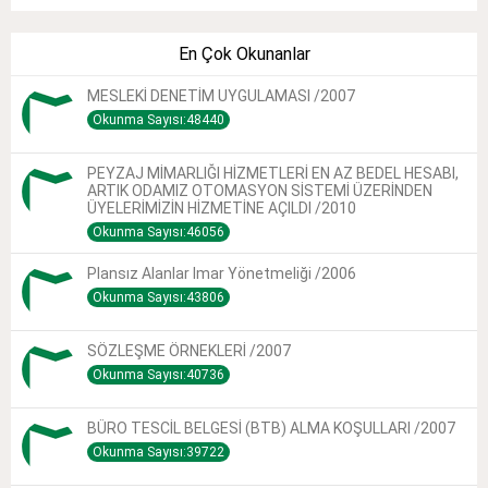
En Çok Okunanlar
MESLEKİ DENETİM UYGULAMASI /2007
Okunma Sayısı:48440
PEYZAJ MİMARLIĞI HİZMETLERİ EN AZ BEDEL HESABI,
ARTIK ODAMIZ OTOMASYON SİSTEMİ ÜZERİNDEN
ÜYELERİMİZİN HİZMETİNE AÇILDI /2010
Okunma Sayısı:46056
Plansız Alanlar Imar Yönetmeliği /2006
Okunma Sayısı:43806
SÖZLEŞME ÖRNEKLERİ /2007
Okunma Sayısı:40736
BÜRO TESCİL BELGESİ (BTB) ALMA KOŞULLARI /2007
Okunma Sayısı:39722