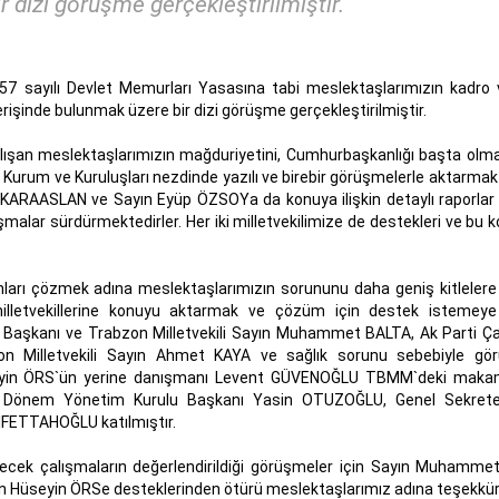
r dizi görüşme gerçekleştirilmiştir.
 sayılı Devlet Memurları Yasasına tabi meslektaşlarımızın kadro 
verişinde bulunmak üzere bir dizi görüşme gerçekleştirilmiştir.
lışan meslektaşlarımızın mağduriyetini, Cumhurbaşkanlığı başta olm
mu Kurum ve Kuruluşları nezdinde yazılı ve birebir görüşmelerle aktarmak
KARAASLAN ve Sayın Eyüp ÖZSOYa da konuya ilişkin detaylı raporlar i
malar sürdürmektedirler. Her iki milletvekilimize de destekleri ve bu 
ları çözmek adına meslektaşlarımızın sorununu daha geniş kitlelere
 milletvekillerine konuyu aktarmak ve çözüm için destek isteme
 Başkanı ve Trabzon Milletvekili Sayın Muhammet BALTA, Ak Parti Ç
zon Milletvekili Sayın Ahmet KAYA ve sağlık sorunu sebebiyle g
Hüseyin ÖRS`ün yerine danışmanı Levent GÜVENOĞLU TBMM`deki maka
 15. Dönem Yönetim Kurulu Başkanı Yasin OTUZOĞLU, Genel Sekret
FETTAHOĞLU katılmıştır.
lecek çalışmaların değerlendirildiği görüşmeler için Sayın Muhamme
 Hüseyin ÖRSe desteklerinden ötürü meslektaşlarımız adına teşekkür