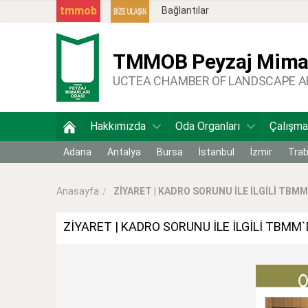
tmmob
Bağlantılar
TMMOB
Peyzaj Mimar
UCTEA CHAMBER OF LANDSCAPE 
Hakkımızda
Oda Organları
Çalışma
Adana
Antalya
Bursa
İstanbul
İzmir
Tra
ZİYARET | KADRO SORUNU İLE İLGİLİ TBMM`D
Anasayfa
ZİYARET | KADRO SORUNU İLE İLGİLİ TBMM