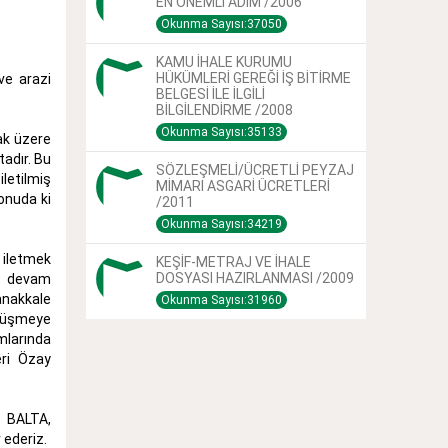
EN ÖNEMLİ ADIM /2006
Okunma Sayısı:37050
KAMU İHALE KURUMU
HÜKÜMLERİ GEREĞİ İŞ BİTİRME
ve arazi
BELGESİ İLE İLGİLİ
BİLGİLENDİRME /2008
Okunma Sayısı:35133
ak üzere
tadır. Bu
SÖZLEŞMELİ/ÜCRETLİ PEYZAJ
letilmiş
MİMARI ASGARİ ÜCRETLERİ
konuda ki
/2011
Okunma Sayısı:34219
 iletmek
KEŞİF-METRAJ VE İHALE
DOSYASI HAZIRLANMASI /2009
ye devam
anakkale
Okunma Sayısı:31960
örüşmeye
mlarında
eri Özay
t BALTA,
 ederiz.