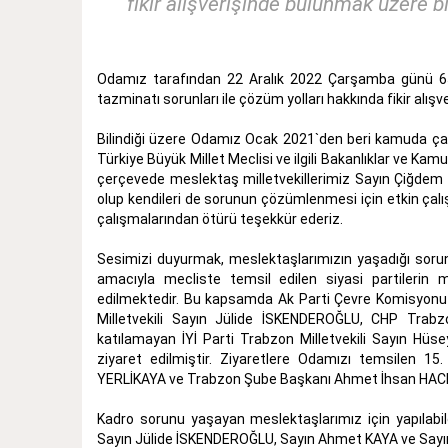
fikir alışverişinde bulunmak üzere bi
Odamız tarafından 22 Aralık 2022 Çarşamba günü 657
tazminatı sorunları ile çözüm yolları hakkında fikir alış
Bilindiği üzere Odamız Ocak 2021`den beri kamuda ça
Türkiye Büyük Millet Meclisi ve ilgili Bakanlıklar ve Ka
çerçevede meslektaş milletvekillerimiz Sayın Çiğdem 
olup kendileri de sorunun çözümlenmesi için etkin çalış
çalışmalarından ötürü teşekkür ederiz.
Sesimizi duyurmak, meslektaşlarımızın yaşadığı sorun
amacıyla mecliste temsil edilen siyasi partilerin
edilmektedir. Bu kapsamda Ak Parti Çevre Komisyonu
Milletvekili Sayın Jülide İSKENDEROĞLU, CHP Trab
katılamayan İYİ Parti Trabzon Milletvekili Sayın 
ziyaret edilmiştir. Ziyaretlere Odamızı temsilen
YERLİKAYA ve Trabzon Şube Başkanı Ahmet İhsan HACI
Kadro sorunu yaşayan meslektaşlarımız için yapılabi
Sayın Jülide İSKENDEROĞLU, Sayın Ahmet KAYA ve Sayın