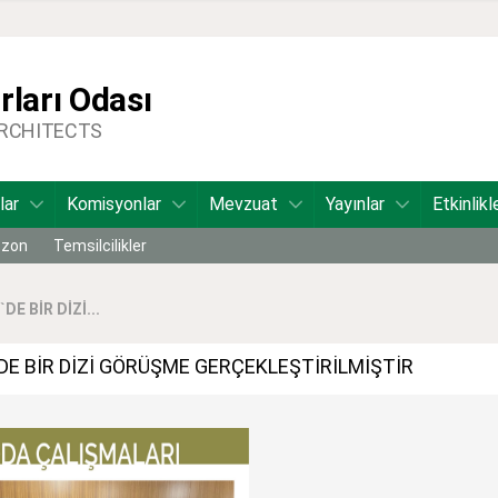
ları Odası
ARCHITECTS
lar
Komisyonlar
Mevzuat
Yayınlar
Etkinlikl
bzon
Temsilcilikler
E BİR DİZİ...
`DE BİR DİZİ GÖRÜŞME GERÇEKLEŞTİRİLMİŞTİR