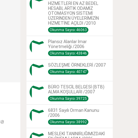
HİZMETLERİ EN AZ BEDEL
HESABI, ARTIK ODAMIZ
OTOMASYON SİSTEMİ
ÜZERİNDEN ÜYELERİMİZİN
HİZMETİNE AÇILDI /2010
Okunma Sayısı:46063
Plansız Alanlar Imar
Yönetmeliği /2006
Okunma Sayısı:43846
SÖZLEŞME ÖRNEKLERİ /2007
Okunma Sayısı:40747
BÜRO TESCİL BELGESİ (BTB)
ALMA KOŞULLARI /2007
Okunma Sayısı:39725
6831 Sayılı Orman Kanunu
/2006
na
Okunma Sayısı:38992
MESLEKİ TANINIRLIĞIMIZDAKİ