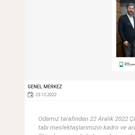
GENEL MERKEZ
23.12.2022
Odamız tarafından 22 Aralık 2022 Ç
tabi meslektaşlarımızın kadro ve ara