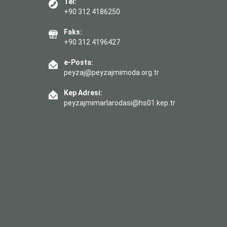
Tel:
+90 312 4186250
Faks:
+90 312 4196427
e-Posta:
peyzaj@peyzajmimoda.org.tr
Kep Adresi:
peyzajmimarlarodasi@hs01.kep.tr