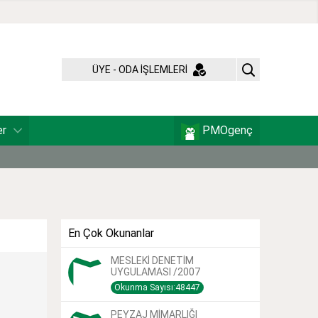
ÜYE - ODA İŞLEMLERİ
er
PMOgenç
En Çok Okunanlar
MESLEKİ DENETİM
UYGULAMASI /2007
Okunma Sayısı:48447
PEYZAJ MİMARLIĞI