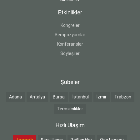
Etkinlikler
Kongreler
Sempozyumlar
Konferanslar
Söyleşiler
Şubeler
Adana
Antalya
Bursa
İstanbul
İzmir
Trabzon
Temsilcilikler
Hızlı Ulaşım
tmmob
Bize Ulaşın
Bağlantılar
Oda Logosu