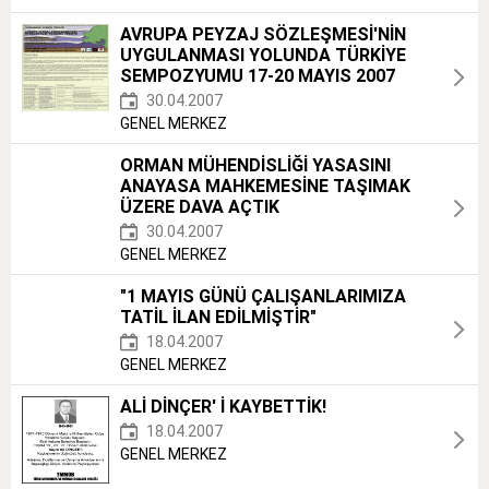
AVRUPA PEYZAJ SÖZLEŞMESİ'NİN
UYGULANMASI YOLUNDA TÜRKİYE
SEMPOZYUMU 17-20 MAYIS 2007
30.04.2007
GENEL MERKEZ
ORMAN MÜHENDİSLİĞİ YASASINI
ANAYASA MAHKEMESİNE TAŞIMAK
ÜZERE DAVA AÇTIK
30.04.2007
GENEL MERKEZ
"1 MAYIS GÜNÜ ÇALIŞANLARIMIZA
TATİL İLAN EDİLMİŞTİR"
18.04.2007
GENEL MERKEZ
ALİ DİNÇER' İ KAYBETTİK!
18.04.2007
GENEL MERKEZ