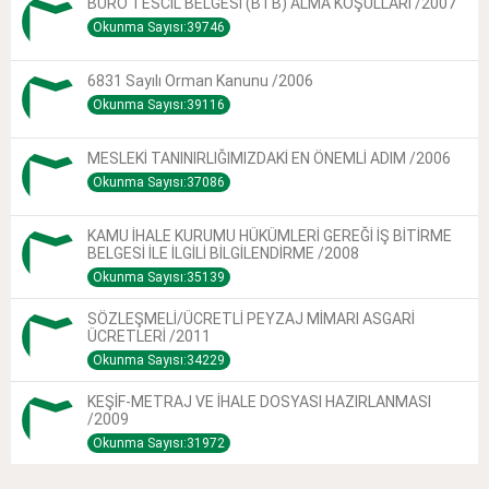
BÜRO TESCİL BELGESİ (BTB) ALMA KOŞULLARI /2007
Okunma Sayısı:39746
6831 Sayılı Orman Kanunu /2006
Okunma Sayısı:39116
MESLEKİ TANINIRLIĞIMIZDAKİ EN ÖNEMLİ ADIM /2006
Okunma Sayısı:37086
KAMU İHALE KURUMU HÜKÜMLERİ GEREĞİ İŞ BİTİRME
BELGESİ İLE İLGİLİ BİLGİLENDİRME /2008
Okunma Sayısı:35139
SÖZLEŞMELİ/ÜCRETLİ PEYZAJ MİMARI ASGARİ
ÜCRETLERİ /2011
Okunma Sayısı:34229
KEŞİF-METRAJ VE İHALE DOSYASI HAZIRLANMASI
/2009
Okunma Sayısı:31972