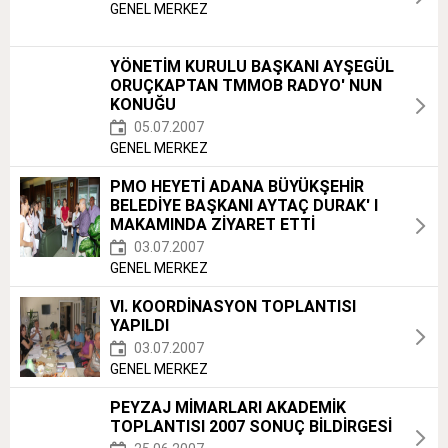
GENEL MERKEZ
YÖNETİM KURULU BAŞKANI AYŞEGÜL
ORUÇKAPTAN TMMOB RADYO' NUN
KONUĞU
05.07.2007
GENEL MERKEZ
PMO HEYETİ ADANA BÜYÜKŞEHİR
BELEDİYE BAŞKANI AYTAÇ DURAK' I
MAKAMINDA ZİYARET ETTİ
03.07.2007
GENEL MERKEZ
VI. KOORDİNASYON TOPLANTISI
YAPILDI
03.07.2007
GENEL MERKEZ
PEYZAJ MİMARLARI AKADEMİK
TOPLANTISI 2007 SONUÇ BİLDİRGESİ