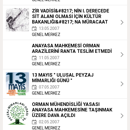
ZİR VADİSİ&#8217; NİN I. DERECEDE
SİT ALANI OLMASI İÇİN KÜLTÜR
BAKANLIĞI&#8217; NA MÜRACAAT
13.05.2007
GENEL MERKEZ
ANAYASA MAHKEMESİ ORMAN
ARAZİLERİNİ RANTA TESLİM ETMEDİ
11.05.2007
GENEL MERKEZ
13 MAYIS " ULUSAL PEYZAJ
MİMARLIĞI GÜNÜ "
07.05.2007
GENEL MERKEZ
ORMAN MÜHENDİSLİĞİ YASASI
ANAYASA MAHKEMESİNE TAŞINMAK
ÜZERE DAVA AÇILDI
02.05.2007
GENEL MERKEZ