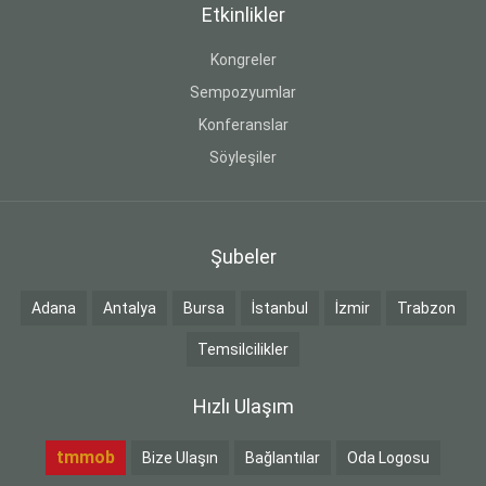
Etkinlikler
Kongreler
Sempozyumlar
Konferanslar
Söyleşiler
Şubeler
Adana
Antalya
Bursa
İstanbul
İzmir
Trabzon
Temsilcilikler
Hızlı Ulaşım
tmmob
Bize Ulaşın
Bağlantılar
Oda Logosu