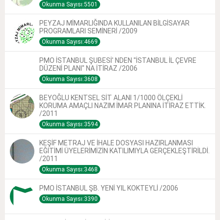
Okunma Sayısı:5501
PEYZAJ MİMARLIĞINDA KULLANILAN BİLGİSAYAR
PROGRAMLARI SEMİNERİ /2009
Okunma Sayısı:4669
PMO İSTANBUL ŞUBESİ' NDEN "İSTANBUL İL ÇEVRE
DÜZENİ PLANI" NA İTİRAZ /2006
Okunma Sayısı:3608
BEYOĞLU KENTSEL SİT ALANI 1/1000 ÖLÇEKLİ
KORUMA AMAÇLI NAZIM İMAR PLANINA İTİRAZ ETTİK.
/2011
Okunma Sayısı:3594
KEŞİF METRAJ VE İHALE DOSYASI HAZIRLANMASI
EĞİTİMİ ÜYELERİMİZİN KATILIMIYLA GERÇEKLEŞTİRİLDİ.
/2011
Okunma Sayısı:3468
PMO İSTANBUL ŞB. YENİ YIL KOKTEYLİ /2006
Okunma Sayısı:3390