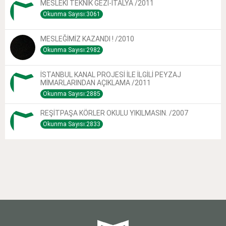
MESLEKİ TEKNİK GEZİ-İTALYA /2011
Okunma Sayısı:3061
MESLEĞİMİZ KAZANDI ! /2010
Okunma Sayısı:2982
İSTANBUL KANAL PROJESİ İLE İLGİLİ PEYZAJ
MİMARLARINDAN AÇIKLAMA /2011
Okunma Sayısı:2885
REŞİTPAŞA KÖRLER OKULU YIKILMASIN. /2007
Okunma Sayısı:2833