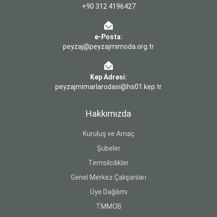
+90 312 4196427
e-Posta:
peyzaj@peyzajmimoda.org.tr
Kep Adresi:
peyzajmimarlarodasi@hs01.kep.tr
Hakkımızda
Kuruluş ve Amaç
Şubeler
Temsilcilikler
Genel Merkez Çalışanları
Üye Dağılımı
TMMOB