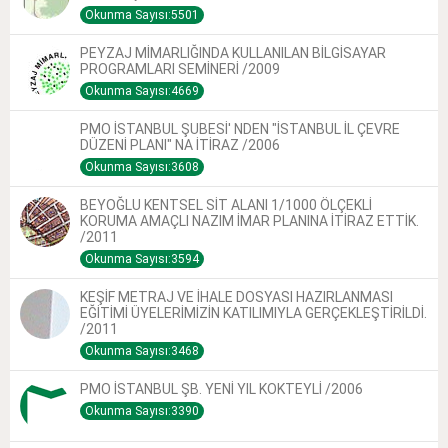
Okunma Sayısı:5501
PEYZAJ MİMARLIĞINDA KULLANILAN BİLGİSAYAR
PROGRAMLARI SEMİNERİ /2009
Okunma Sayısı:4669
PMO İSTANBUL ŞUBESİ' NDEN "İSTANBUL İL ÇEVRE
DÜZENİ PLANI" NA İTİRAZ /2006
Okunma Sayısı:3608
BEYOĞLU KENTSEL SİT ALANI 1/1000 ÖLÇEKLİ
KORUMA AMAÇLI NAZIM İMAR PLANINA İTİRAZ ETTİK.
/2011
Okunma Sayısı:3594
KEŞİF METRAJ VE İHALE DOSYASI HAZIRLANMASI
EĞİTİMİ ÜYELERİMİZİN KATILIMIYLA GERÇEKLEŞTİRİLDİ.
/2011
Okunma Sayısı:3468
PMO İSTANBUL ŞB. YENİ YIL KOKTEYLİ /2006
Okunma Sayısı:3390