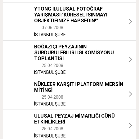
YTONG II.ULUSAL FOTOĞRAF
YARIŞMASI:"KÜRESEL ISINMAYI
OBJEKTİFİNİZE HAPSEDİN!"
07.06.2008
İSTANBUL ŞUBE
BOĞAZİÇİ PEYZAJININ
SÜRDÜRÜLEBİLİRLİĞİ KOMİSYONU
TOPLANTISI
25.04.2008
İSTANBUL ŞUBE
NÜKLEER KARŞITI PLATFORM MERSİN
MİTİNGİ
25.04.2008
İSTANBUL ŞUBE
ULUSAL PEYZAJ MİMARLIĞI GÜNÜ
ETKİNLİKLERİ
25.04.2008
İSTANBUL ŞUBE