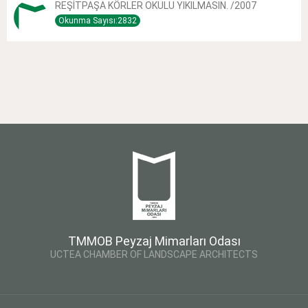
REŞİTPAŞA KÖRLER OKULU YIKILMASIN. /2007
Okunma Sayısı:2832
TMMOB Peyzaj Mimarları Odası
UCTEA CHAMBER OF LANDSCAPE ARCHITECTS