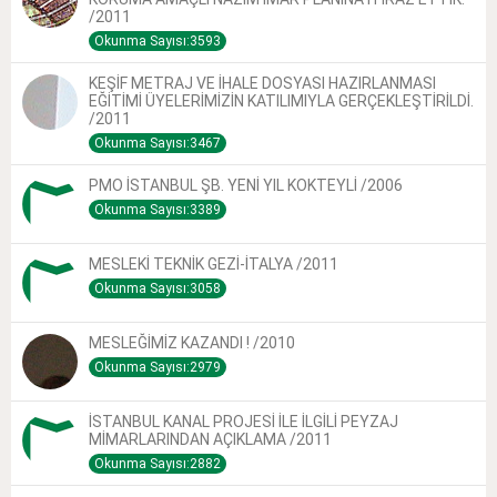
/2011
Okunma Sayısı:3593
KEŞİF METRAJ VE İHALE DOSYASI HAZIRLANMASI
EĞİTİMİ ÜYELERİMİZİN KATILIMIYLA GERÇEKLEŞTİRİLDİ.
/2011
Okunma Sayısı:3467
PMO İSTANBUL ŞB. YENİ YIL KOKTEYLİ /2006
Okunma Sayısı:3389
MESLEKİ TEKNİK GEZİ-İTALYA /2011
Okunma Sayısı:3058
MESLEĞİMİZ KAZANDI ! /2010
Okunma Sayısı:2979
İSTANBUL KANAL PROJESİ İLE İLGİLİ PEYZAJ
MİMARLARINDAN AÇIKLAMA /2011
Okunma Sayısı:2882