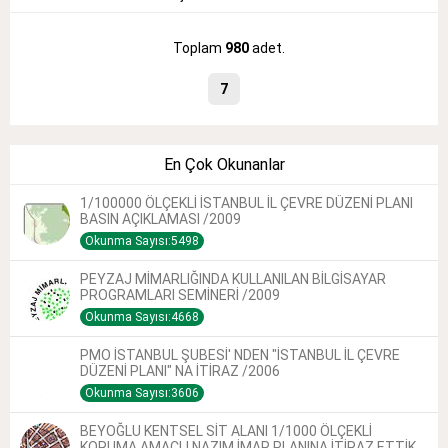
Toplam
980
adet.
7
En Çok Okunanlar
1/100000 ÖLÇEKLİ İSTANBUL İL ÇEVRE DÜZENİ PLANI
BASIN AÇIKLAMASI /2009
Okunma Sayısı:5498
PEYZAJ MİMARLIĞINDA KULLANILAN BİLGİSAYAR
PROGRAMLARI SEMİNERİ /2009
Okunma Sayısı:4668
PMO İSTANBUL ŞUBESİ' NDEN "İSTANBUL İL ÇEVRE
DÜZENİ PLANI" NA İTİRAZ /2006
Okunma Sayısı:3606
BEYOĞLU KENTSEL SİT ALANI 1/1000 ÖLÇEKLİ
KORUMA AMAÇLI NAZIM İMAR PLANINA İTİRAZ ETTİK.