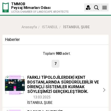
TMMOB
Peyzaj Mimarları Odası
UCTEA CHAMBER OF LANDSCAPE ARCHITECTS
ISTANBUL
İSTANBUL ŞUBE
Anasayfa
Haberler
Toplam
980
adet.
7
FARKLI TİPOLOJİLERDEKİ KENT
BOSTANLARINDA SÜRDÜRÜLEBİLİR VE
DİRENÇLİ SİSTEMLER KURMAK
SÖYLEŞİMİZİ GERÇEKLEŞTİRDİK.
13.03.2025
İSTANBUL ŞUBE