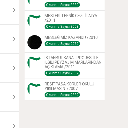
Okunma Sayısı:3389
MESLEKİ TEKNİK GEZİ-İTALYA
/2011
Okunma Sayısı:3058
MESLEĞİMİZ KAZANDI ! /2010
Okunma Sayısı:2979
İSTANBUL KANAL PROJESİ İLE
İLGİLİ PEYZAJ MİMARLARINDAN
AÇIKLAMA /2011
Okunma Sayısı:2882
REŞİTPAŞA KÖRLER OKULU
YIKILMASIN. /2007
Okunma Sayısı:2832