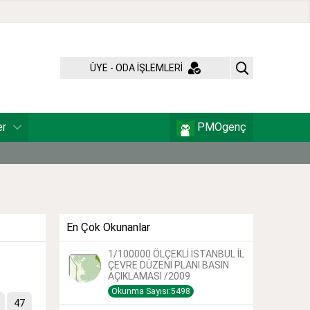
ÜYE - ODA İŞLEMLERİ
er
PMOgenç
En Çok Okunanlar
1/100000 ÖLÇEKLİ İSTANBUL İL
ÇEVRE DÜZENİ PLANI BASIN
AÇIKLAMASI /2009
Okunma Sayısı:5498
47