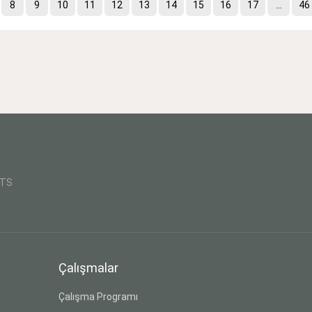
8
9
10
11
12
13
14
15
16
17
...
46
CTS
Çalışmalar
Çalışma Programı