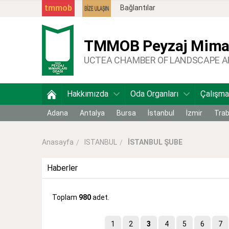
tmmob
Bağlantılar
TMMOB
Peyzaj Mimar
UCTEA CHAMBER OF LANDSCAPE 
Hakkımızda
Oda Organları
Çalışma
Adana
Antalya
Bursa
İstanbul
İzmir
Tra
ISTANBUL
İSTANBUL ŞUBE
Anasayfa
Haberler
Toplam
980
adet.
1
2
3
4
5
6
7