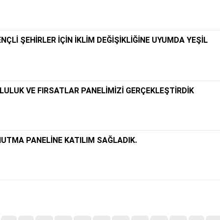
RENÇLİ ŞEHİRLER İÇİN İKLİM DEĞİŞİKLİĞİNE UYUMDA YEŞİL
LULUK VE FIRSATLAR PANELİMİZİ GERÇEKLEŞTİRDİK
NUTMA PANELİNE KATILIM SAĞLADIK.