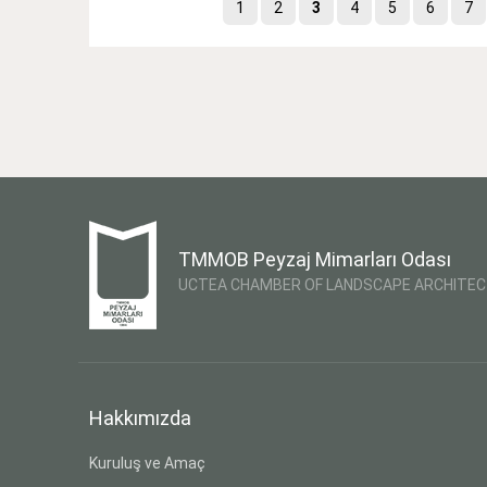
1
2
3
4
5
6
7
TMMOB Peyzaj Mimarları Odası
UCTEA CHAMBER OF LANDSCAPE ARCHITE
Hakkımızda
Kuruluş ve Amaç