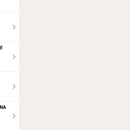
İ
`NA