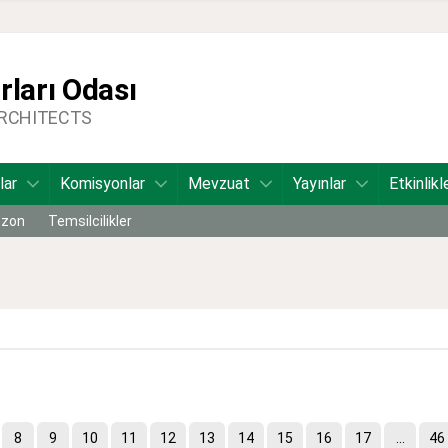
ları Odası
ARCHITECTS
lar
Komisyonlar
Mevzuat
Yayınlar
Etkinlikl
bzon
Temsilcilikler
8
9
10
11
12
13
14
15
16
17
...
46