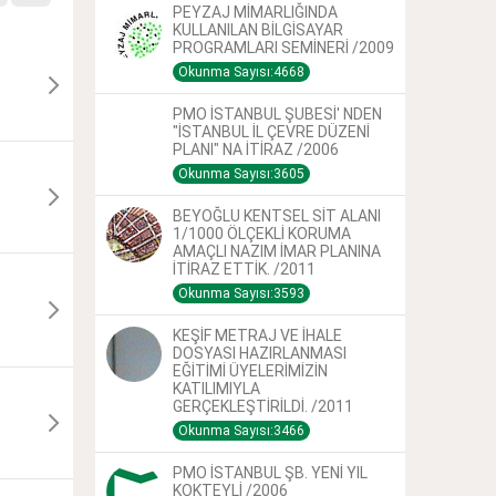
PEYZAJ MİMARLIĞINDA
KULLANILAN BİLGİSAYAR
PROGRAMLARI SEMİNERİ /2009
Okunma Sayısı:4668
PMO İSTANBUL ŞUBESİ' NDEN
"İSTANBUL İL ÇEVRE DÜZENİ
PLANI" NA İTİRAZ /2006
Okunma Sayısı:3605
BEYOĞLU KENTSEL SİT ALANI
1/1000 ÖLÇEKLİ KORUMA
AMAÇLI NAZIM İMAR PLANINA
İTİRAZ ETTİK. /2011
Okunma Sayısı:3593
KEŞİF METRAJ VE İHALE
DOSYASI HAZIRLANMASI
EĞİTİMİ ÜYELERİMİZİN
KATILIMIYLA
GERÇEKLEŞTİRİLDİ. /2011
Okunma Sayısı:3466
PMO İSTANBUL ŞB. YENİ YIL
KOKTEYLİ /2006