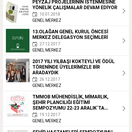
PEYZAJ PROJELERİNİN İSTENMESİNE
YÖNELİK ÇALIŞMALAR DEVAM EDİYOR
10.01.2018
GENEL MERKEZ
13.OLAĞAN GENEL KURUL ÖNCESİ
MERKEZ DELEGASYON SEÇİMLERİ
27.12.2017
GENEL MERKEZ
2017 YILI YILBAŞI KOKTEYLİ VE ÖDÜL
TÖRENİNDE ÜYELERİMİZLE BİR
ARADAYDIK
26.12.2017
GENEL MERKEZ
TMMOB MÜHENDİSLİK, MİMARLIK,
ŞEHİR PLANCILIĞI EĞİTİMİ
SEMPOZYUMU 22-23 ARALIK`TA...
19.12.2017
GENEL MERKEZ