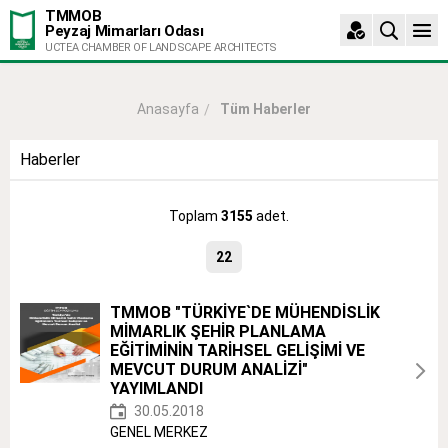
TMMOB
Peyzaj Mimarları Odası
UCTEA CHAMBER OF LANDSCAPE ARCHITECTS
Tüm Haberler
Anasayfa
Haberler
Toplam
3155
adet.
22
TMMOB "TÜRKİYE`DE MÜHENDİSLİK
MİMARLIK ŞEHİR PLANLAMA
EĞİTİMİNİN TARİHSEL GELİŞİMİ VE
MEVCUT DURUM ANALİZİ"
YAYIMLANDI
30.05.2018
GENEL MERKEZ