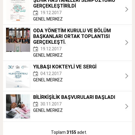
ŞEHİR HASTANELERİ SEMPOZYUMU
GERÇEKLEŞTİRİLDİ
19.12.2017
GENEL MERKEZ
ODA YÖNETİM KURULU VE BÖLÜM
BAŞKANLARI ORTAK TOPLANTISI
GERÇEKLEŞTİ.
19.12.2017
GENEL MERKEZ
YILBAŞI KOKTEYLİ VE SERGİ
04.12.2017
GENEL MERKEZ
BİLİRKİŞİLİK BAŞVURULARI BAŞLADI
30.11.2017
GENEL MERKEZ
Toplam
3155
adet.