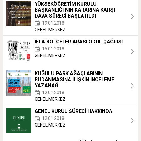
YÜKSEKÖĞRETİM KURULU
BAŞKANLIĞI`NIN KARARINA KARŞI
DAVA SÜRECİ BAŞLATILDI
19.01.2018
GENEL MERKEZ
IFLA BÖLGELER ARASI ÖDÜL ÇAĞRISI
15.01.2018
GENEL MERKEZ
KUĞULU PARK AĞAÇLARININ
BUDANMASINA İLİŞKİN İNCELEME
YAZANAĞI
12.01.2018
GENEL MERKEZ
GENEL KURUL SÜRECİ HAKKINDA
12.01.2018
GENEL MERKEZ