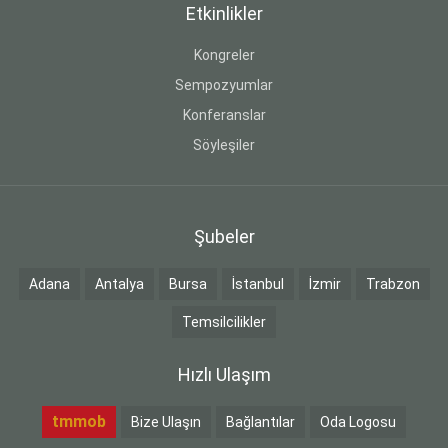
Etkinlikler
Kongreler
Sempozyumlar
Konferanslar
Söyleşiler
Şubeler
Adana
Antalya
Bursa
İstanbul
İzmir
Trabzon
Temsilcilikler
Hızlı Ulaşım
tmmob
Bize Ulaşın
Bağlantılar
Oda Logosu