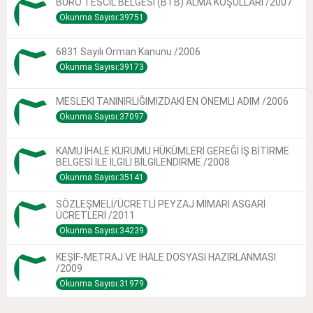
BÜRO TESCİL BELGESİ (BTB) ALMA KOŞULLARI /2007
Okunma Sayısı:39751
6831 Sayılı Orman Kanunu /2006
Okunma Sayısı:39173
MESLEKİ TANINIRLIĞIMIZDAKİ EN ÖNEMLİ ADIM /2006
Okunma Sayısı:37097
KAMU İHALE KURUMU HÜKÜMLERİ GEREĞİ İŞ BİTİRME
BELGESİ İLE İLGİLİ BİLGİLENDİRME /2008
Okunma Sayısı:35141
SÖZLEŞMELİ/ÜCRETLİ PEYZAJ MİMARI ASGARİ
ÜCRETLERİ /2011
Okunma Sayısı:34239
KEŞİF-METRAJ VE İHALE DOSYASI HAZIRLANMASI
/2009
Okunma Sayısı:31979