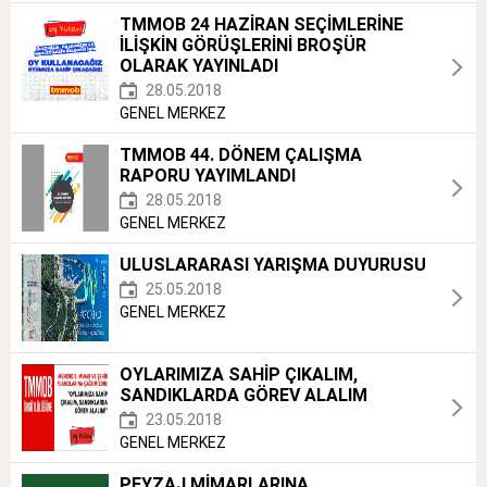
TMMOB 24 HAZİRAN SEÇİMLERİNE
İLİŞKİN GÖRÜŞLERİNİ BROŞÜR
OLARAK YAYINLADI
28.05.2018
GENEL MERKEZ
TMMOB 44. DÖNEM ÇALIŞMA
RAPORU YAYIMLANDI
28.05.2018
GENEL MERKEZ
ULUSLARARASI YARIŞMA DUYURUSU
25.05.2018
GENEL MERKEZ
OYLARIMIZA SAHİP ÇIKALIM,
SANDIKLARDA GÖREV ALALIM
23.05.2018
GENEL MERKEZ
PEYZAJ MİMARLARINA