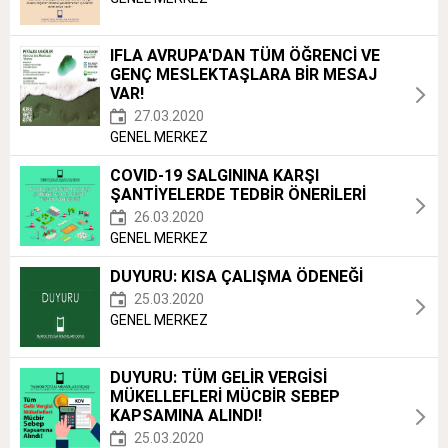
IFLA AVRUPA'DAN TÜM ÖĞRENCİ VE
GENÇ MESLEKTAŞLARA BİR MESAJ
VAR!
27.03.2020
GENEL MERKEZ
COVID-19 SALGININA KARŞI
ŞANTİYELERDE TEDBİR ÖNERİLERİ
26.03.2020
GENEL MERKEZ
DUYURU: KISA ÇALIŞMA ÖDENEĞİ
25.03.2020
GENEL MERKEZ
DUYURU: TÜM GELİR VERGİSİ
MÜKELLEFLERİ MÜCBİR SEBEP
KAPSAMINA ALINDI!
25.03.2020