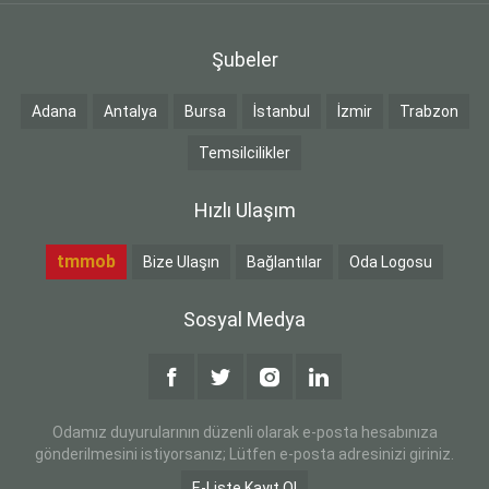
Şubeler
Adana
Antalya
Bursa
İstanbul
İzmir
Trabzon
Temsilcilikler
Hızlı Ulaşım
tmmob
Bize Ulaşın
Bağlantılar
Oda Logosu
Sosyal Medya
Odamız duyurularının düzenli olarak e-posta hesabınıza
gönderilmesini istiyorsanız; Lütfen e-posta adresinizi giriniz.
E-Liste Kayıt Ol