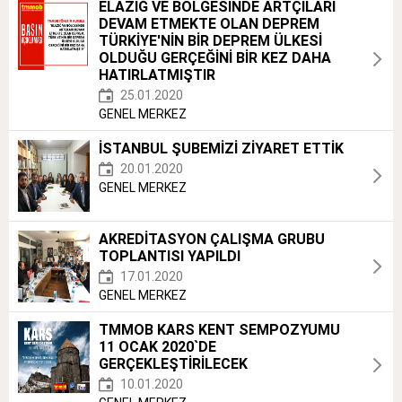
ELAZIĞ VE BÖLGESİNDE ARTÇILARI
DEVAM ETMEKTE OLAN DEPREM
TÜRKİYE'NİN BİR DEPREM ÜLKESİ
OLDUĞU GERÇEĞİNİ BİR KEZ DAHA
HATIRLATMIŞTIR
25.01.2020
GENEL MERKEZ
İSTANBUL ŞUBEMİZİ ZİYARET ETTİK
20.01.2020
GENEL MERKEZ
AKREDİTASYON ÇALIŞMA GRUBU
TOPLANTISI YAPILDI
17.01.2020
GENEL MERKEZ
TMMOB KARS KENT SEMPOZYUMU
11 OCAK 2020`DE
GERÇEKLEŞTİRİLECEK
10.01.2020