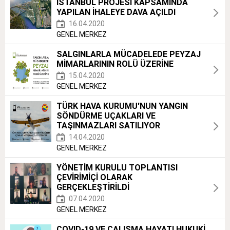
İSTANBUL PROJESİ KAPSAMINDA
YAPILAN İHALEYE DAVA AÇILDI
16.04.2020
GENEL MERKEZ
SALGINLARLA MÜCADELEDE PEYZAJ
MİMARLARININ ROLÜ ÜZERİNE
15.04.2020
GENEL MERKEZ
TÜRK HAVA KURUMU'NUN YANGIN
SÖNDÜRME UÇAKLARI VE
TAŞINMAZLARI SATILIYOR
14.04.2020
GENEL MERKEZ
YÖNETİM KURULU TOPLANTISI
ÇEVİRİMİÇİ OLARAK
GERÇEKLEŞTİRİLDİ
07.04.2020
GENEL MERKEZ
COVID-19 VE ÇALIŞMA HAYATI HUKUKİ