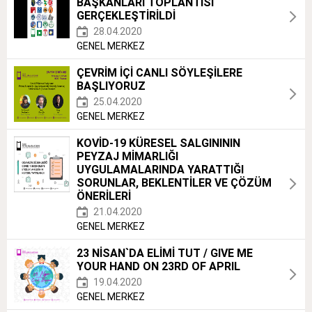
BAŞKANLARI TOPLANTISI
GERÇEKLEŞTİRİLDİ
28.04.2020
GENEL MERKEZ
ÇEVRİM İÇİ CANLI SÖYLEŞİLERE
BAŞLIYORUZ
25.04.2020
GENEL MERKEZ
KOVİD-19 KÜRESEL SALGINININ
PEYZAJ MİMARLIĞI
UYGULAMALARINDA YARATTIĞI
SORUNLAR, BEKLENTİLER VE ÇÖZÜM
ÖNERİLERİ
21.04.2020
GENEL MERKEZ
23 NİSAN`DA ELİMİ TUT / GIVE ME
YOUR HAND ON 23RD OF APRIL
19.04.2020
GENEL MERKEZ