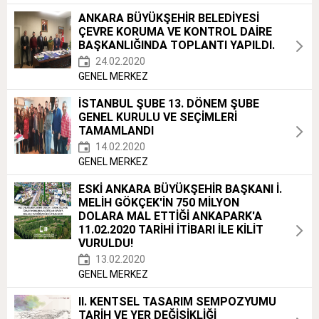
ANKARA BÜYÜKŞEHİR BELEDİYESİ
ÇEVRE KORUMA VE KONTROL DAİRE
BAŞKANLIĞINDA TOPLANTI YAPILDI.
24.02.2020
GENEL MERKEZ
İSTANBUL ŞUBE 13. DÖNEM ŞUBE
GENEL KURULU VE SEÇİMLERİ
TAMAMLANDI
14.02.2020
GENEL MERKEZ
ESKİ ANKARA BÜYÜKŞEHİR BAŞKANI İ.
MELİH GÖKÇEK'İN 750 MİLYON
DOLARA MAL ETTİĞİ ANKAPARK'A
11.02.2020 TARİHİ İTİBARI İLE KİLİT
VURULDU!
13.02.2020
GENEL MERKEZ
II. KENTSEL TASARIM SEMPOZYUMU
TARİH VE YER DEĞİŞİKLİĞİ