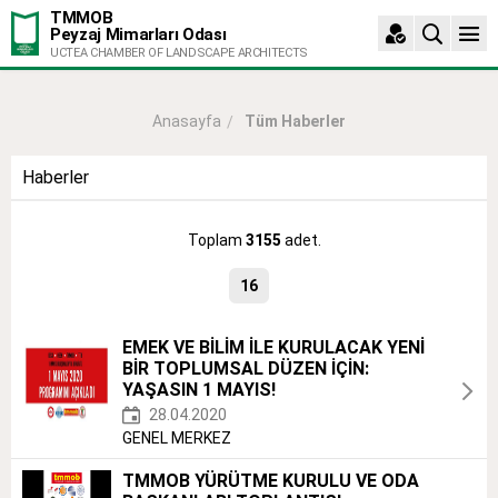
TMMOB
Peyzaj Mimarları Odası
UCTEA CHAMBER OF LANDSCAPE ARCHITECTS
Tüm Haberler
Anasayfa
Haberler
Toplam
3155
adet.
16
EMEK VE BİLİM İLE KURULACAK YENİ
BİR TOPLUMSAL DÜZEN İÇİN:
YAŞASIN 1 MAYIS!
28.04.2020
GENEL MERKEZ
TMMOB YÜRÜTME KURULU VE ODA