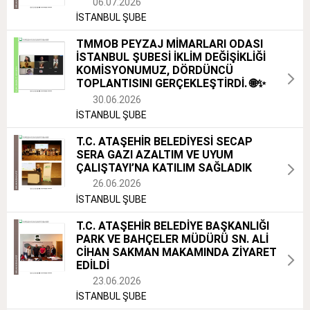
06.07.2026
İSTANBUL ŞUBE
TMMOB PEYZAJ MİMARLARI ODASI
İSTANBUL ŞUBESİ İKLİM DEĞİŞİKLİĞİ
KOMİSYONUMUZ, DÖRDÜNCÜ
TOPLANTISINI GERÇEKLEŞTİRDİ. 🌐✨
30.06.2026
İSTANBUL ŞUBE
T.C. ATAŞEHİR BELEDİYESİ SECAP
SERA GAZI AZALTIM VE UYUM
ÇALIŞTAYI’NA KATILIM SAĞLADIK
26.06.2026
İSTANBUL ŞUBE
T.C. ATAŞEHİR BELEDİYE BAŞKANLIĞI
PARK VE BAHÇELER MÜDÜRÜ SN. ALİ
CİHAN SAKMAN MAKAMINDA ZİYARET
EDİLDİ
23.06.2026
İSTANBUL ŞUBE