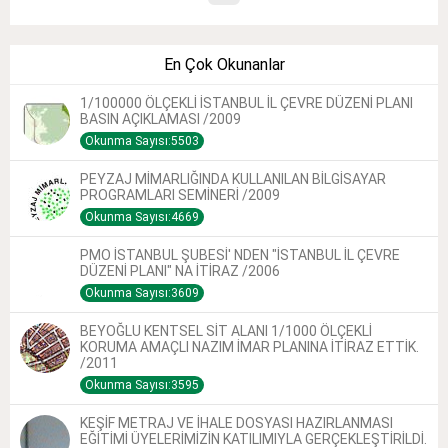
En Çok Okunanlar
1/100000 ÖLÇEKLİ İSTANBUL İL ÇEVRE DÜZENİ PLANI
BASIN AÇIKLAMASI /2009
Okunma Sayısı:5503
PEYZAJ MİMARLIĞINDA KULLANILAN BİLGİSAYAR
PROGRAMLARI SEMİNERİ /2009
Okunma Sayısı:4669
PMO İSTANBUL ŞUBESİ' NDEN "İSTANBUL İL ÇEVRE
DÜZENİ PLANI" NA İTİRAZ /2006
Okunma Sayısı:3609
BEYOĞLU KENTSEL SİT ALANI 1/1000 ÖLÇEKLİ
KORUMA AMAÇLI NAZIM İMAR PLANINA İTİRAZ ETTİK.
/2011
Okunma Sayısı:3595
KEŞİF METRAJ VE İHALE DOSYASI HAZIRLANMASI
EĞİTİMİ ÜYELERİMİZİN KATILIMIYLA GERÇEKLEŞTİRİLDİ.