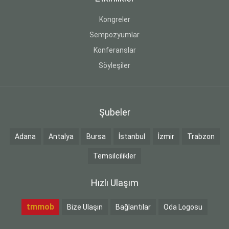
Kongreler
Sempozyumlar
Konferanslar
Söyleşiler
Şubeler
Adana
Antalya
Bursa
İstanbul
İzmir
Trabzon
Temsilcilikler
Hızlı Ulaşım
tmmob
Bize Ulaşın
Bağlantılar
Oda Logosu