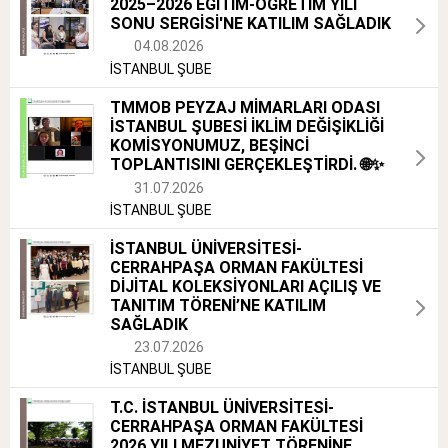
2025–2026 EĞİTİM-ÖĞRETİM YILI
SONU SERGİSİ'NE KATILIM SAĞLADIK
04.08.2026
İSTANBUL ŞUBE
TMMOB PEYZAJ MİMARLARI ODASI
İSTANBUL ŞUBESİ İKLİM DEĞİŞİKLİĞİ
KOMİSYONUMUZ, BEŞİNCİ
TOPLANTISINI GERÇEKLEŞTİRDİ. 🌐✨
31.07.2026
İSTANBUL ŞUBE
İSTANBUL ÜNİVERSİTESİ-
CERRAHPAŞA ORMAN FAKÜLTESİ
DİJİTAL KOLEKSİYONLARI AÇILIŞ VE
TANITIM TÖRENİ’NE KATILIM
SAĞLADIK
23.07.2026
İSTANBUL ŞUBE
T.C. İSTANBUL ÜNİVERSİTESİ-
CERRAHPAŞA ORMAN FAKÜLTESİ
2026 YILI MEZUNİYET TÖRENİNE