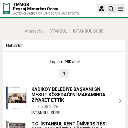
TMMOB
Peyzaj Mimarları Odası
UCTEA CHAMBER OF LANDSCAPE ARCHITECTS
ISTANBUL
İSTANBUL ŞUBE
Anasayfa
Haberler
Toplam
980
adet.
1
KADIKÖY BELEDİYE BAŞKANI SN.
MESUT KÖSEDAĞI’NI MAKAMINDA
ZİYARET ETTİK
05.08.2026
İSTANBUL ŞUBE
T.C. İSTANBUL KENT ÜNİVERSİTESİ