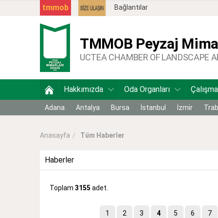
tmmob
Bağlantılar
TMMOB
Peyzaj Mimar
UCTEA CHAMBER OF LANDSCAPE 
Hakkımızda
Oda Organları
Çalışma
Adana
Antalya
Bursa
İstanbul
İzmir
Tra
Tüm Haberler
Anasayfa
Haberler
Toplam
3155
adet.
1
2
3
4
5
6
7