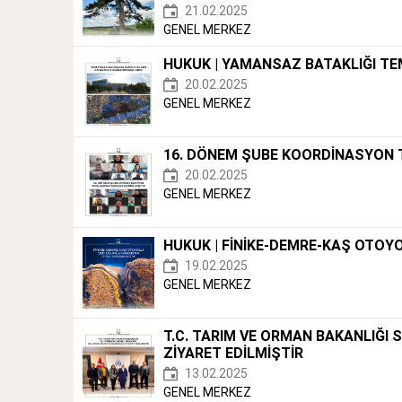
21.02.2025
GENEL MERKEZ
HUKUK | YAMANSAZ BATAKLIĞI TE
20.02.2025
GENEL MERKEZ
16. DÖNEM ŞUBE KOORDİNASYON T
20.02.2025
GENEL MERKEZ
HUKUK | FİNİKE-DEMRE-KAŞ OTOY
19.02.2025
GENEL MERKEZ
T.C. TARIM VE ORMAN BAKANLIĞI
ZİYARET EDİLMİŞTİR
13.02.2025
GENEL MERKEZ