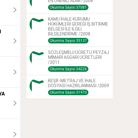
EN ÖNEMLİ ADIM /2006
Okunma Sayısı:37081
KAMU İHALE KURUMU
HÜKÜMLERİ GEREĞİ İŞ BİTİRME
BELGESİ İLE İLGİLİ
N
BİLGİLENDİRME /2008
Okunma Sayısı:35137
SÖZLEŞMELİ/ÜCRETLİ PEYZAJ
MİMARI ASGARİ ÜCRETLERİ
/2011
Okunma Sayısı:34226
KEŞİF-METRAJ VE İHALE
DOSYASI HAZIRLANMASI /2009
Okunma Sayısı:31970
YA