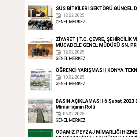
SÜS BİTKİLERİ SEKTÖRÜ GÜNCEL 
12.02.2025
GENEL MERKEZ
ZİYARET | T.C. ÇEVRE, ŞEHİRCİLİK
MÜCADELE GENEL MÜDÜRÜ SN. PRO
12.02.2025
GENEL MERKEZ
ÖĞRENCİ YARIŞMASI | KONYA TEK
10.02.2025
GENEL MERKEZ
BASIN AÇIKLAMASI | 6 Şubat 2023 Dep
Mimarlığının Rolü
06.02.2025
GENEL MERKEZ
ODAMIZ PEYZAJ MİMARLIĞI HİZME