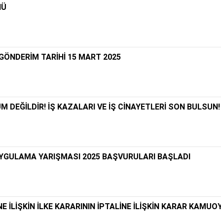
NÜ
N GÖNDERİM TARİHİ 15 MART 2025
 DEĞİLDİR! İŞ KAZALARI VE İŞ CİNAYETLERİ SON BULSUN!
UYGULAMA YARIŞMASI 2025 BAŞVURULARI BAŞLADI
E İLİŞKİN İLKE KARARININ İPTALİNE İLİŞKİN KARAR KAMUO