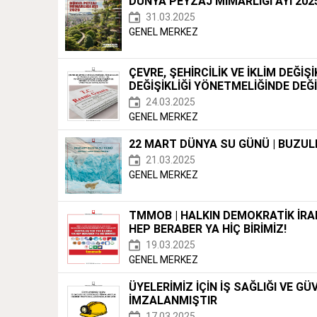
DÜNYA PEYZAJ MİMARLIĞI AYI 2025
31.03.2025
GENEL MERKEZ
ÇEVRE, ŞEHİRCİLİK VE İKLİM DEĞİ
DEĞİŞİKLİĞİ YÖNETMELİĞİNDE DEĞ
24.03.2025
GENEL MERKEZ
22 MART DÜNYA SU GÜNÜ | BUZU
21.03.2025
GENEL MERKEZ
TMMOB | HALKIN DEMOKRATİK İRA
HEP BERABER YA HİÇ BİRİMİZ!
19.03.2025
GENEL MERKEZ
ÜYELERİMİZ İÇİN İŞ SAĞLIĞI VE G
İMZALANMIŞTIR
17.03.2025