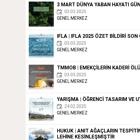
3 MART DÜNYA YABAN HAYATI GÜ
03.03.2025
GENEL MERKEZ
IFLA | IFLA 2025 ÖZET BİLDİRİ SO
03.03.2025
GENEL MERKEZ
TMMOB | EMEKÇİLERİN KADERİ ÖLÜM
03.03.2025
GENEL MERKEZ
YARIŞMA | ÖĞRENCİ TASARIM VE 
24.02.2025
GENEL MERKEZ
HUKUK | ANIT AĞAÇLARIN TESPİTİN
LEHİNE KESİNLEŞMİŞTİR