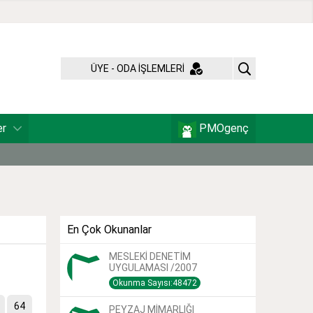
ÜYE - ODA İŞLEMLERİ
er
PMOgenç
En Çok Okunanlar
MESLEKİ DENETİM
UYGULAMASI /2007
Okunma Sayısı:48472
64
PEYZAJ MİMARLIĞI