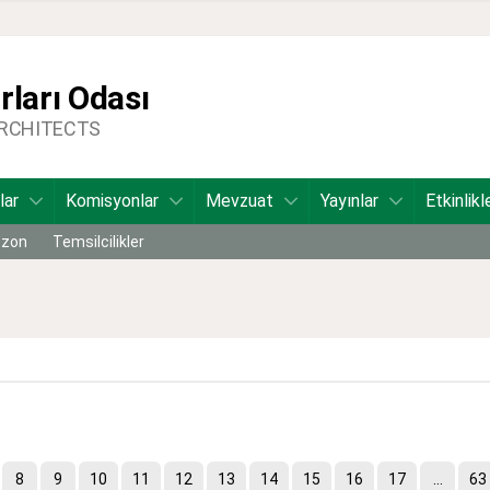
ları Odası
ARCHITECTS
lar
Komisyonlar
Mevzuat
Yayınlar
Etkinlikl
bzon
Temsilcilikler
8
9
10
11
12
13
14
15
16
17
...
63