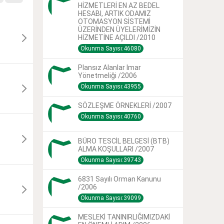
HİZMETLERİ EN AZ BEDEL
HESABI, ARTIK ODAMIZ
OTOMASYON SİSTEMİ
ÜZERİNDEN ÜYELERİMİZİN
HİZMETİNE AÇILDI /2010
Okunma Sayısı:46080
Plansız Alanlar Imar
Yönetmeliği /2006
Okunma Sayısı:43955
SÖZLEŞME ÖRNEKLERİ /2007
Okunma Sayısı:40760
BÜRO TESCİL BELGESİ (BTB)
ALMA KOŞULLARI /2007
Okunma Sayısı:39743
6831 Sayılı Orman Kanunu
/2006
Okunma Sayısı:39099
MESLEKİ TANINIRLIĞIMIZDAKİ