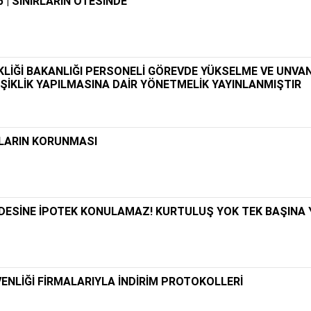
 | SINIRLARIN ÖTESİNDE
ŞİKLİĞİ BAKANLIĞI PERSONELİ GÖREVDE YÜKSELME VE UNVA
İŞİKLİK YAPILMASINA DAİR YÖNETMELİK YAYINLANMIŞTIR
LLARIN KORUNMASI
DESİNE İPOTEK KONULAMAZ! KURTULUŞ YOK TEK BAŞINA 
ÜVENLİĞİ FİRMALARIYLA İNDİRİM PROTOKOLLERİ