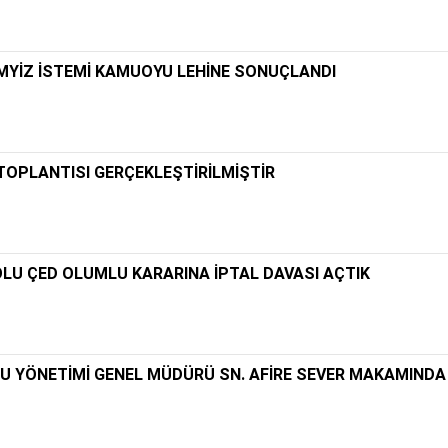
MYİZ İSTEMİ KAMUOYU LEHİNE SONUÇLANDI
OPLANTISI GERÇEKLEŞTİRİLMİŞTİR
OLU ÇED OLUMLU KARARINA İPTAL DAVASI AÇTIK
 SU YÖNETİMİ GENEL MÜDÜRÜ SN. AFİRE SEVER MAKAMINDA