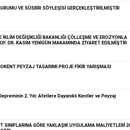
DURUMU VE SÜSBİR SÖYLEŞİSİ GERÇEKLEŞTİRİLMİŞTİR
 VE İKLİM DEĞİŞİKLİĞİ BAKANLIĞI ÇÖLLEŞME VE EROZYONLA
F. DR. KASIM YENİGÜN MAKAMINDA ZİYARET EDİLMİŞTİR
NOKENT PEYZAJ TASARIMI PROJE FİKİR YARIŞMASI
reminin 2. Yılı: Afetlere Dayanıklı Kentler ve Peyzaj
T SINIFLARINA GÖRE YAKLAŞIK UYGULAMA MALİYETLERİ 2