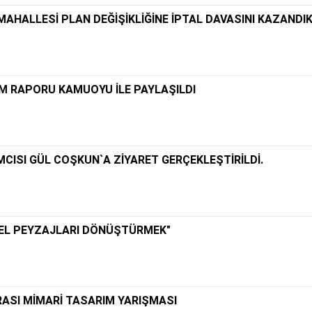
Y MAHALLESİ PLAN DEĞİŞİKLİĞİNE İPTAL DAVASINI KAZANDI
M RAPORU KAMUOYU İLE PAYLAŞILDI
CISI GÜL COŞKUN`A ZİYARET GERÇEKLEŞTİRİLDİ.
SEL PEYZAJLARI DÖNÜŞTÜRMEK"
ASI MİMARİ TASARIM YARIŞMASI