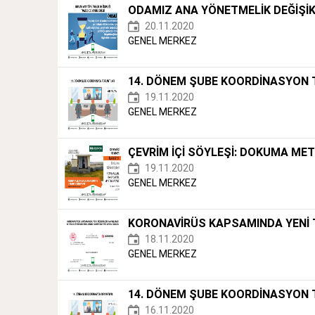
ODAMIZ ANA YÖNETMELİK DEĞİŞİK
20.11.2020
GENEL MERKEZ
14. DÖNEM ŞUBE KOORDİNASYON T
19.11.2020
GENEL MERKEZ
ÇEVRİM İÇİ SÖYLEŞİ: DOKUMA ME
19.11.2020
GENEL MERKEZ
KORONAVİRÜS KAPSAMINDA YENİ T
18.11.2020
GENEL MERKEZ
14. DÖNEM ŞUBE KOORDİNASYON T
16.11.2020