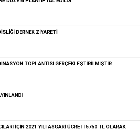
 DÜZENİ PLANI İPTAL EDİLDİ
SLİĞİ DERNEK ZİYARETİ
DİNASYON TOPLANTISI GERÇEKLEŞTİRİLMİŞTİR
YINLANDI
LARI İÇİN 2021 YILI ASGARİ ÜCRETİ 5750 TL OLARAK