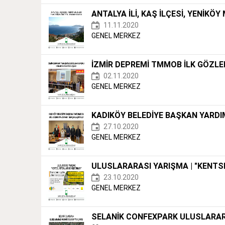
ANTALYA İLİ, KAŞ İLÇESİ, YENİKÖ
11.11.2020
GENEL MERKEZ
İZMİR DEPREMİ TMMOB İLK GÖZLE
02.11.2020
GENEL MERKEZ
KADIKÖY BELEDİYE BAŞKAN YARDIM
27.10.2020
GENEL MERKEZ
ULUSLARARASI YARIŞMA | "KENT
23.10.2020
GENEL MERKEZ
SELANİK CONFEXPARK ULUSLARAR