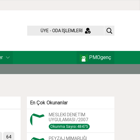
ÜYE - ODA İŞLEMLERİ
er
PMOgenç
En Çok Okunanlar
MESLEKİ DENETİM
UYGULAMASI /2007
Okunma Sayısı:48475
64
PEYZAJ MİMARLIĞI