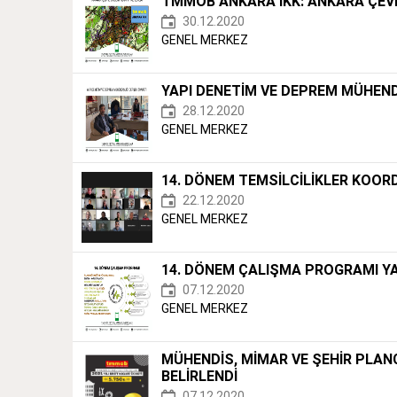
TMMOB ANKARA İKK: ANKARA ÇEVRE
30.12.2020
GENEL MERKEZ
YAPI DENETİM VE DEPREM MÜHENDİ
28.12.2020
GENEL MERKEZ
14. DÖNEM TEMSİLCİLİKLER KOOR
22.12.2020
GENEL MERKEZ
14. DÖNEM ÇALIŞMA PROGRAMI YA
07.12.2020
GENEL MERKEZ
MÜHENDİS, MİMAR VE ŞEHİR PLANCI
BELİRLENDİ
07.12.2020