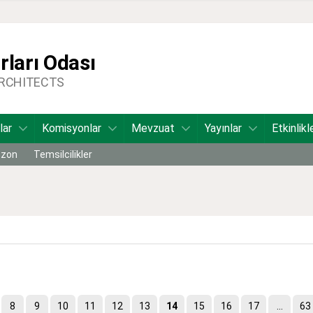
ları Odası
ARCHITECTS
lar
Komisyonlar
Mevzuat
Yayınlar
Etkinlikl
bzon
Temsilcilikler
8
9
10
11
12
13
14
15
16
17
...
63