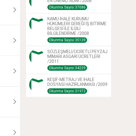
EN ÖNEMLİ ADIM /2006
Okunma Sayısı:37086
KAMU İHALE KURUMU
HÜKÜMLERİ GEREĞİ İŞ BİTİRME
BELGESİ İLE İLGİLİ
BİLGİLENDİRME /2008
Okunma Sayısı:35139
SÖZLEŞMELİ/ÜCRETLİ PEYZAJ
MİMARI ASGARİ ÜCRETLERİ
/2011
Okunma Sayısı:34229
KEŞİF-METRAJ VE İHALE
DOSYASI HAZIRLANMASI /2009
Okunma Sayısı:31972