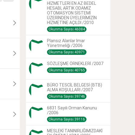
HİZMETLERİ EN AZ BEDEL
HESABI, ARTIK ODAMIZ
OTOMASYON SİSTEMİ
ÜZERİNDEN ÜYELERİMİZİN
HİZMETİNE AÇILDI /2010
Okunma Sayısı:46084
Plansız Alanlar Imar
Yönetmeliği /2006
Okunma Sayısı:43971
SÖZLEŞME ÖRNEKLERİ /2007
Okunma Sayısı:40765
BÜRO TESCİL BELGESİ (BTB)
ALMA KOŞULLARI /2007
Okunma Sayısı:39746
6831 Sayılı Orman Kanunu
/2006
Okunma Sayısı:39116
MESLEKİ TANINIRLIĞIMIZDAKİ