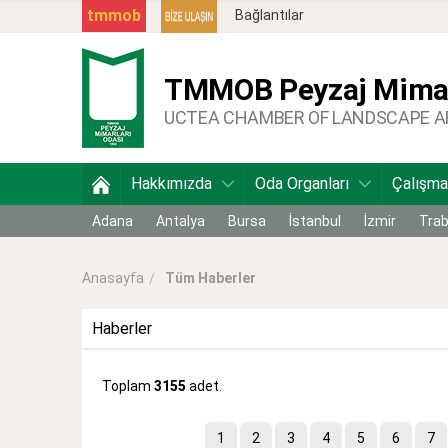
tmmob
Bağlantılar
TMMOB
Peyzaj Mimar
UCTEA CHAMBER OF LANDSCAPE 
Hakkımızda
Oda Organları
Çalışma
Adana
Antalya
Bursa
İstanbul
İzmir
Tra
Tüm Haberler
Anasayfa
Haberler
Toplam
3155
adet.
1
2
3
4
5
6
7